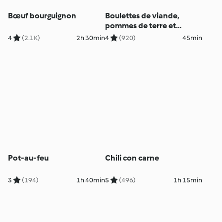
Bœuf bourguignon
Boulettes de viande,
pommes de terre et
poivrons à la sauce
4
(2.1K)
2h 30min
4
(920)
45min
tomate
Pot-au-feu
Chili con carne
3
(194)
1h 40min
5
(496)
1h 15min