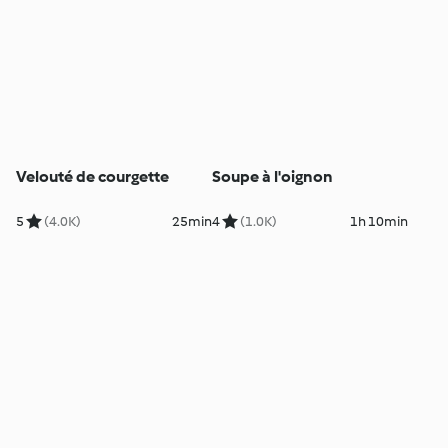
Velouté de courgette
Soupe à l'oignon
5
(4.0K)
25min
4
(1.0K)
1h 10min