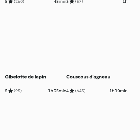
5
(260)
45min
3
(57)
1h
Gibelotte de lapin
Couscous d'agneau
5
(95)
1h 35min
4
(643)
1h 10min