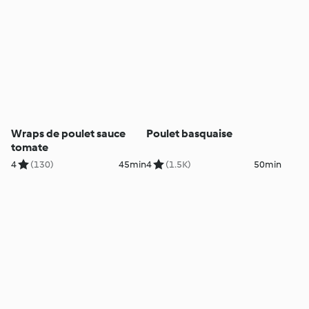
Wraps de poulet sauce
Poulet basquaise
tomate
4
(130)
45min
4
(1.5K)
50min