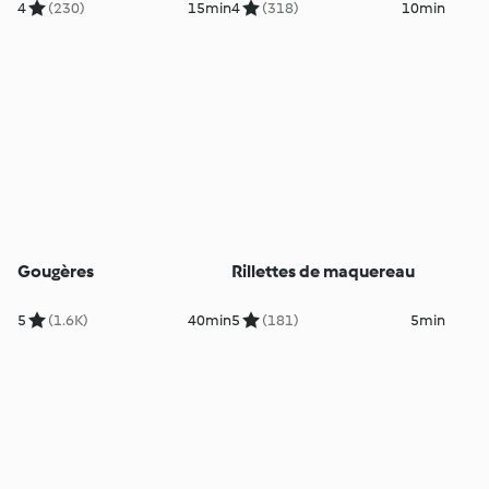
4
(230)
15min
4
(318)
10min
Gougères
Rillettes de maquereau
5
(1.6K)
40min
5
(181)
5min