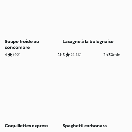
Soupe froide au
Lasagne à la bolognaise
concombre
4
(92)
1h
5
(4.1K)
2h 30min
Coquillettes express
Spaghetti carbonara