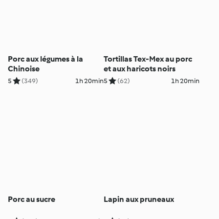
Porc aux légumes à la
Tortillas Tex-Mex au porc
Chinoise
et aux haricots noirs
5
(349)
1h 20min
5
(62)
1h 20min
Porc au sucre
Lapin aux pruneaux