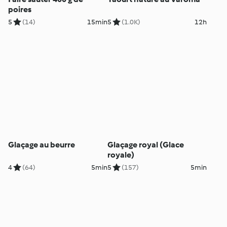
poires
5
(14)
15min
5
(1.0K)
12h
Glaçage au beurre
Glaçage royal (Glace
royale)
4
(64)
5min
5
(157)
5min