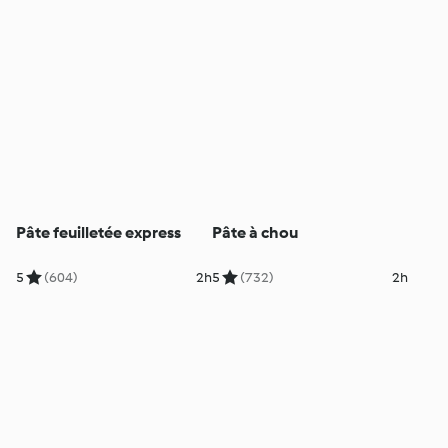
Pâte feuilletée express
Pâte à chou
5
(604)
2h
5
(732)
2h