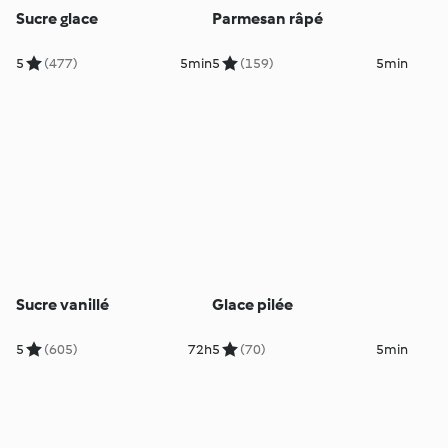
Sucre glace
Parmesan râpé
5
(477)
5min
5
(159)
5min
Sucre vanillé
Glace pilée
5
(605)
72h
5
(70)
5min