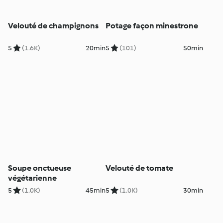
Velouté de champignons
Potage façon minestrone
5
(1.6K)
20min
5
(101)
50min
Soupe onctueuse
Velouté de tomate
végétarienne
5
(1.0K)
45min
5
(1.0K)
30min