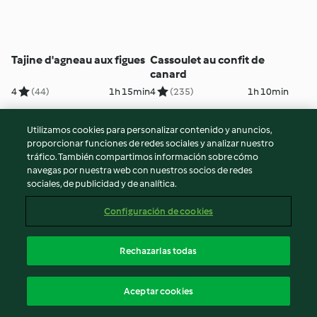
Tajine d'agneau aux figues
Cassoulet au confit de
canard
4
(44)
1h 15min
4
(235)
1h 10min
Utilizamos cookies para personalizar contenido y anuncios,
proporcionar funciones de redes sociales y analizar nuestro
tráfico. También compartimos información sobre cómo
navegas por nuestra web con nuestros socios de redes
sociales, de publicidad y de analítica.
Configuración de cookies
Rechazarlas todas
Parmentier de canard à la
Blanquette de veau
patate douce
Aceptar cookies
5
(1.1K)
40min
4
(425)
1h