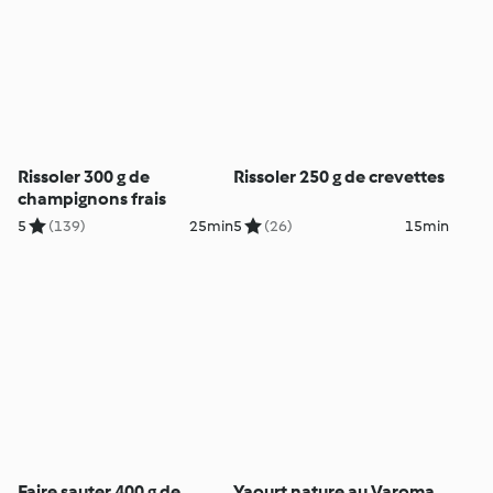
Rissoler 300 g de
Rissoler 250 g de crevettes
champignons frais
5
(139)
25min
5
(26)
15min
Faire sauter 400 g de
Yaourt nature au Varoma