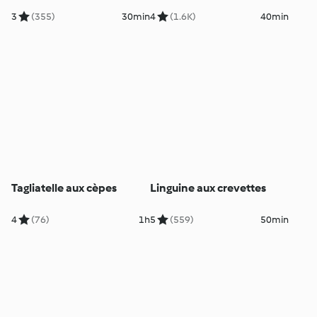
3
(355)
30min
4
(1.6K)
40min
Tagliatelle aux cèpes
Linguine aux crevettes
4
(76)
1h
5
(559)
50min