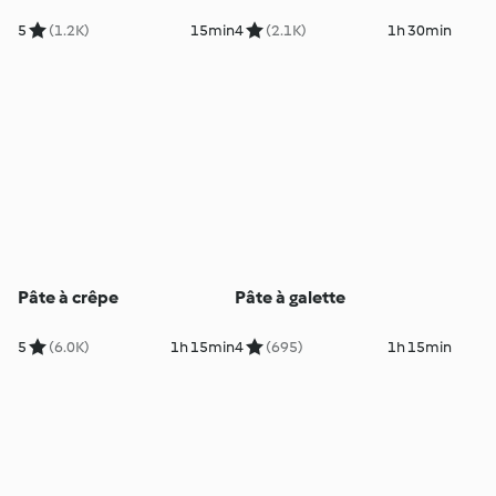
5
(1.2K)
15min
4
(2.1K)
1h 30min
Pâte à crêpe
Pâte à galette
5
(6.0K)
1h 15min
4
(695)
1h 15min