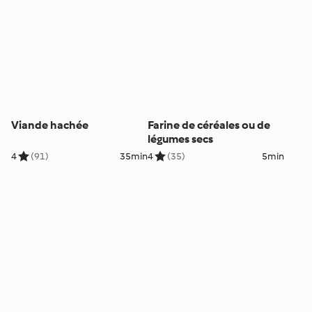
Viande hachée
Farine de céréales ou de
légumes secs
4
(91)
35min
4
(35)
5min