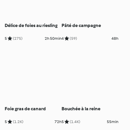
Délice de foies au riesling
Pâté de campagne
5
(275)
2h 50min
4
(59)
48h
Foie gras de canard
Bouchée à la reine
5
(1.2K)
72h
5
(1.4K)
55min