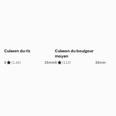
Cuisson du riz
Cuisson du boulgour
moyen
5
(1.4K)
25min
5
(113)
35min