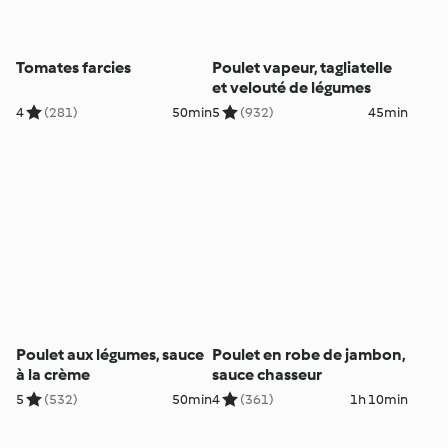
Tomates farcies
Poulet vapeur, tagliatelle
et velouté de légumes
4
(281)
50min
5
(932)
45min
Poulet aux légumes, sauce
Poulet en robe de jambon,
à la crème
sauce chasseur
5
(532)
50min
4
(361)
1h 10min