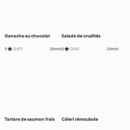
Ganache au chocolat
Salade de crudités
5
(187)
20min
5
(195)
10min
Tartare de saumon frais
Céleri rémoulade