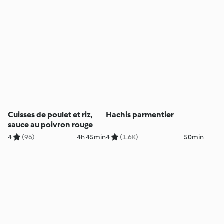
Cuisses de poulet et riz,
Hachis parmentier
sauce au poivron rouge
4
(96)
4h 45min
4
(1.6K)
50min