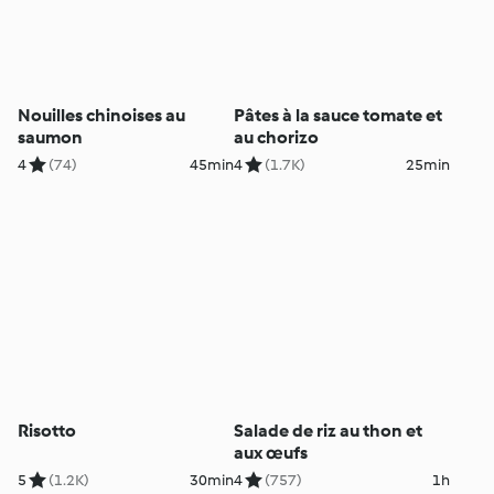
Nouilles chinoises au
Pâtes à la sauce tomate et
saumon
au chorizo
4
(74)
45min
4
(1.7K)
25min
Risotto
Salade de riz au thon et
aux œufs
5
(1.2K)
30min
4
(757)
1h