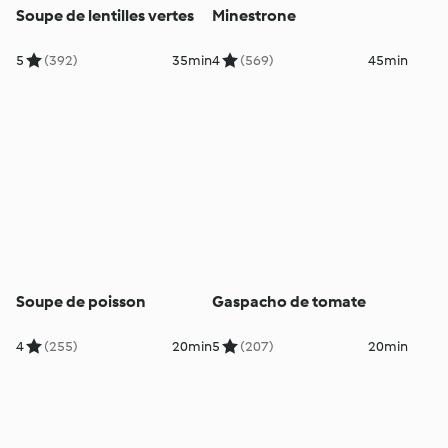
Soupe de lentilles vertes
Minestrone
5
(392)
35min
4
(569)
45min
Soupe de poisson
Gaspacho de tomate
4
(255)
20min
5
(207)
20min