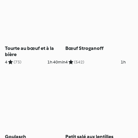
Tourte au bœuf et à la
Bœuf Stroganoff
bière
4
(73)
1h 40min
4
(542)
1h
Goulasch
Petit salé aux lentilles