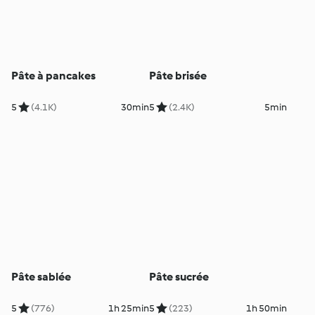
Pâte à pancakes
Pâte brisée
5
(4.1K)
30min
5
(2.4K)
5min
Pâte sablée
Pâte sucrée
5
(776)
1h 25min
5
(223)
1h 50min