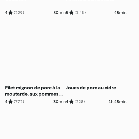
4
(229)
50min
5
(1.4K)
45min
Filet mignon de porc à la
Joues de porc au cidre
moutarde, aux pommes de
terre et au brocoli
4
(772)
30min
4
(228)
1h 45min