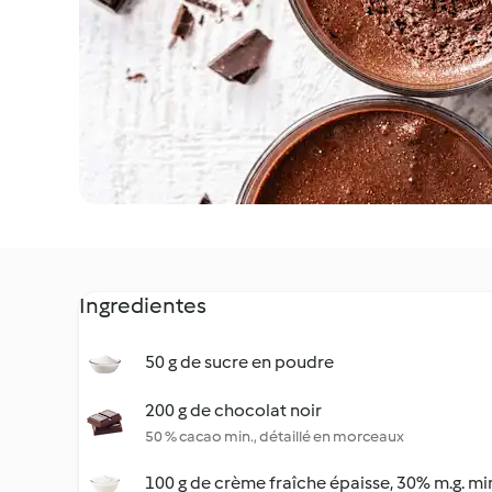
Ingredientes
50 g de sucre en poudre
200 g de chocolat noir
50 % cacao min., détaillé en morceaux
100 g de crème fraîche épaisse, 30% m.g. mi