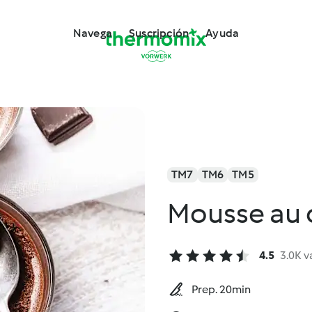
Navega
Suscripción
Ayuda
TM7
TM6
TM5
Mousse au 
4.5
3.0K v
Prep. 20min