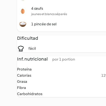
4 œufs
jaunes et blancs séparés
1 pincée de sel
Dificultad
fácil
Inf. nutricional
por 1 portion
Proteína
Calorías
12
Grasa
Fibra
Carbohidratos