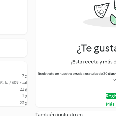
¿Te gust
¡Esta receta y más 
Regístrate en nuestra prueba gratuita de 30 días
7 g
c
91 kJ / 309 kcal
21 g
Regi
2 g
23 g
Más 
También incluido en