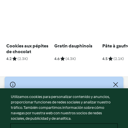
Cookies aux pépites
Gratin dauphinois
Pâte à gaufr
de chocolat
4.2
(2.3K)
4.6
(4.3K)
4.5
(2.1K)
© Copyright 2026
Utilizamos cookies para personalizar contenido y anuncios,
Términos de uso
proporcionar funciones de redes sociales y analizar nuestro
Política de privacidad
tráfico. También compartimos información sobre cómo
Aviso legal
navegas por nuestra web con nuestros socios de redes
sociales, de publicidad y de analítica.
Información legal
Cookies