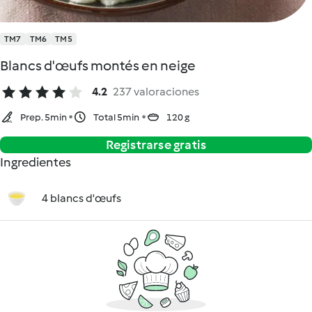
TM7
TM6
TM5
Blancs d'œufs montés en neige
4.2
237 valoraciones
Prep. 5min
Total 5min
120 g
Registrarse gratis
Ingredientes
4 blancs d'œufs