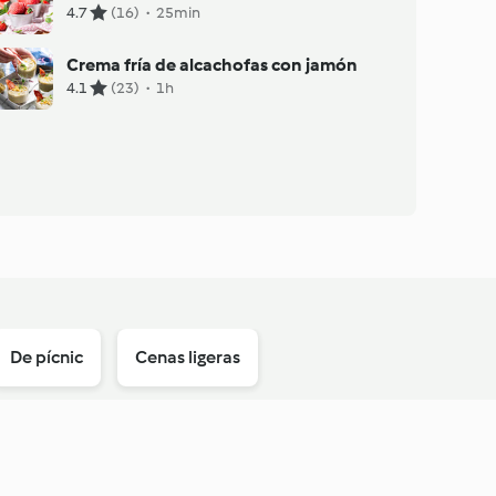
4.7
(16)
·
25min
Crema fría de alcachofas con jamón
4.1
(23)
·
1h
De pícnic
Cenas ligeras