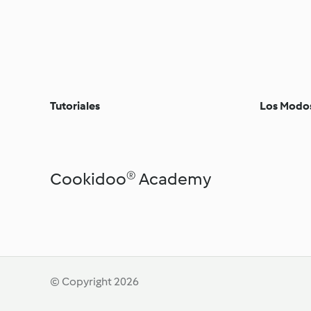
Tutoriales
Los Modo
Therm
Cookidoo® Academy
Tendencias y dietas
Descubre Cookidoo®
conse
especiales
Ocasi
© Copyright 2026