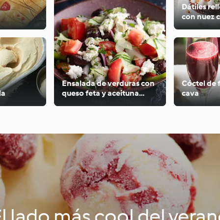
Dátiles re
con nuez 
Ensalada de verduras con
Cóctel de 
la
queso feta y aceituna
cava
negra
l lado más cool del vera