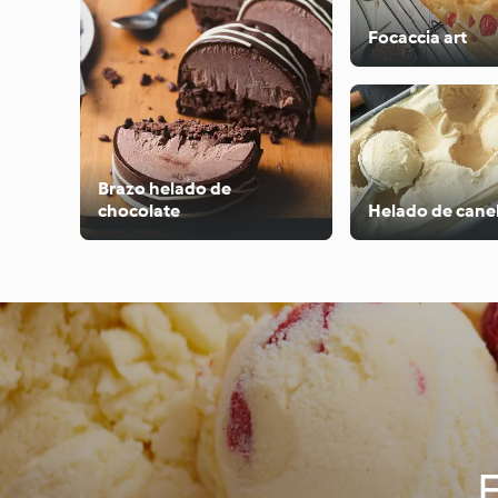
Focaccia art
Brazo helado de
chocolate
Helado de cane
E