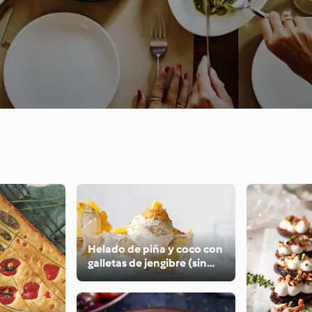
Helado de piña y coco con
galletas de jengibre (sin
lácteos)