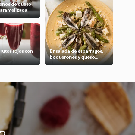
llenos de queso
caramelizada
frutos rojos con
Ensalada de espárragos,
boquerones y queso
fresco
no