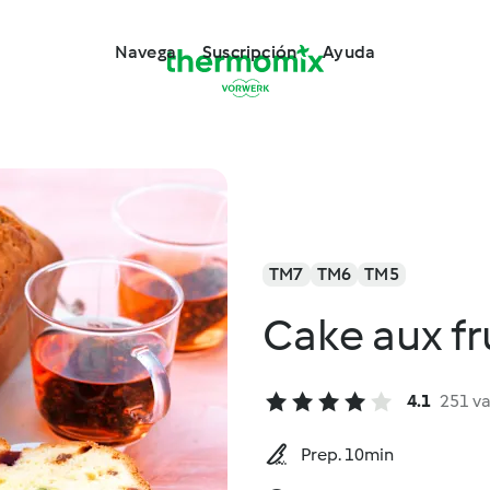
Navega
Suscripción
Ayuda
TM7
TM6
TM5
Cake aux fr
4.1
251 v
Prep. 10min