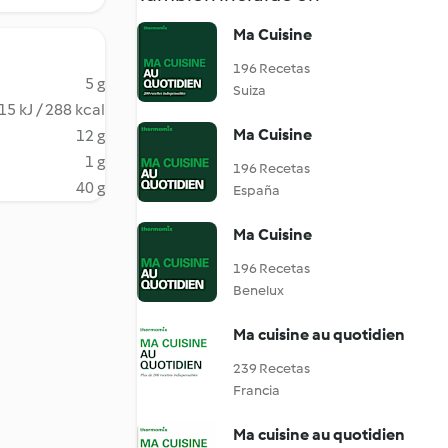
Ma Cuisine
196 Recetas
5 g
Suiza
15 kJ / 288 kcal
Ma Cuisine
12 g
1 g
196 Recetas
40 g
España
Ma Cuisine
196 Recetas
Benelux
Ma cuisine au quotidien
239 Recetas
Francia
Ma cuisine au quotidien