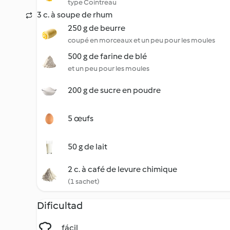
type Cointreau
3 c. à soupe de rhum
250 g de beurre
coupé en morceaux et un peu pour les moules
500 g de farine de blé
et un peu pour les moules
200 g de sucre en poudre
5 œufs
50 g de lait
2 c. à café de levure chimique
(1 sachet)
Dificultad
fácil