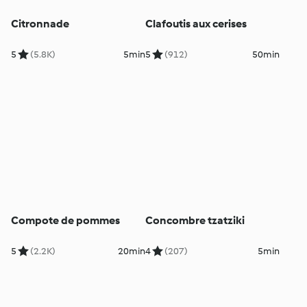
Citronnade
Clafoutis aux cerises
5
(5.8K)
5min
5
(912)
50min
Compote de pommes
Concombre tzatziki
5
(2.2K)
20min
4
(207)
5min