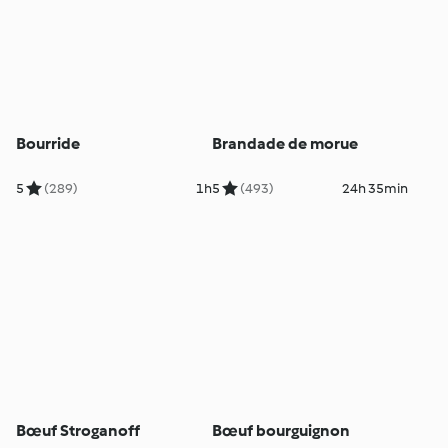
Bourride
Brandade de morue
5
(289)
1h
5
(493)
24h 35min
Bœuf Stroganoff
Bœuf bourguignon