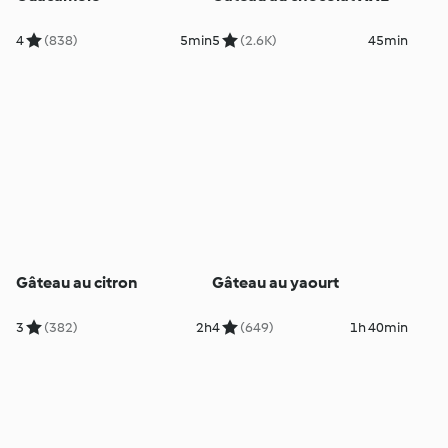
4
(838)
5min
5
(2.6K)
45min
Gâteau au citron
Gâteau au yaourt
3
(382)
2h
4
(649)
1h 40min