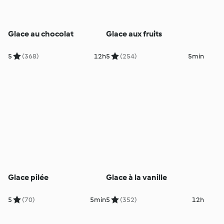
Glace au chocolat
Glace aux fruits
5
(368)
12h
5
(254)
5min
Glace pilée
Glace à la vanille
5
(70)
5min
5
(352)
12h