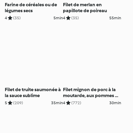
Farine de céréales ou de
Filet de merlan en
légumes secs
papillote de poireau
4
(35)
5min
4
(35)
55min
Filet de truite saumonée à
Filet mignon de porc à la
la sauce sublime
moutarde, aux pommes de
terre et au brocoli
5
(209)
35min
4
(772)
30min