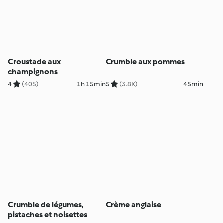
Croustade aux
Crumble aux pommes
champignons
4
(405)
1h 15min
5
(3.8K)
45min
Crumble de légumes,
Crème anglaise
pistaches et noisettes