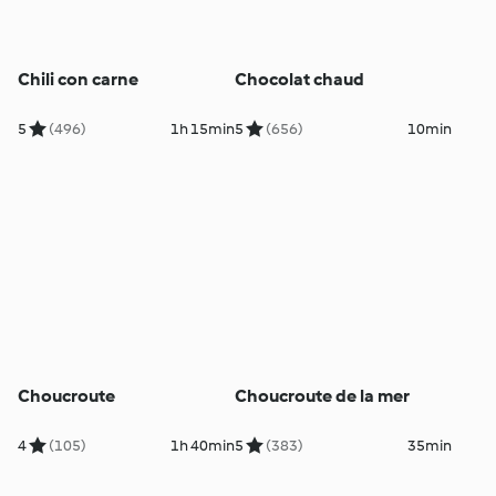
Chili con carne
Chocolat chaud
5
(496)
1h 15min
5
(656)
10min
Choucroute
Choucroute de la mer
4
(105)
1h 40min
5
(383)
35min