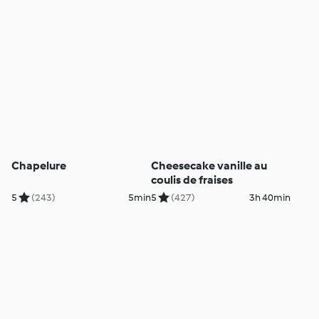
Chapelure
Cheesecake vanille au
coulis de fraises
5
(243)
5min
5
(427)
3h 40min