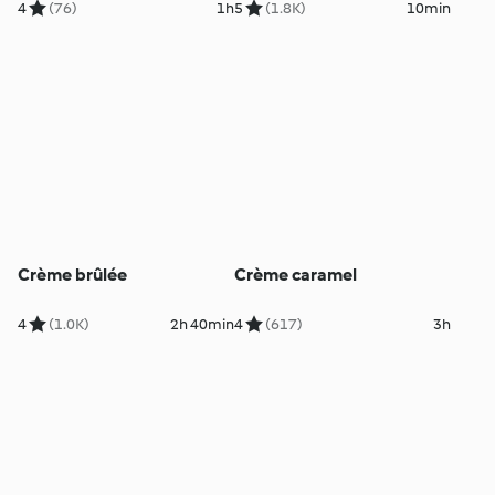
4
(76)
1h
5
(1.8K)
10min
Crème brûlée
Crème caramel
4
(1.0K)
2h 40min
4
(617)
3h