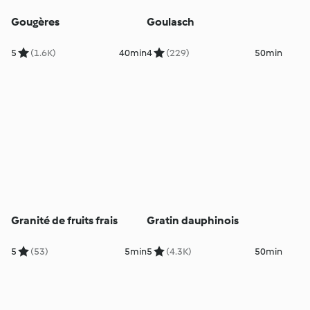
Gougères
Goulasch
5
(1.6K)
40min
4
(229)
50min
Granité de fruits frais
Gratin dauphinois
5
(53)
5min
5
(4.3K)
50min