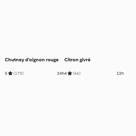
Chutney d'oignon rouge
Citron givré
5
(170)
24h
4
(66)
12h