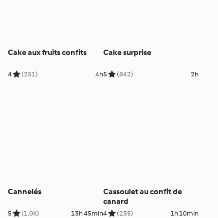
Cake aux fruits confits
Cake surprise
4
(251)
4h
5
(842)
2h
Cannelés
Cassoulet au confit de
canard
5
(1.0K)
13h 45min
4
(235)
1h 10min