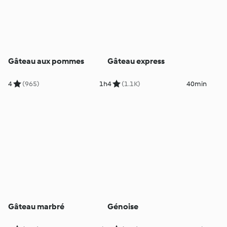
Gâteau aux pommes
Gâteau express
4
(965)
1h
4
(1.1K)
40min
Gâteau marbré
Génoise