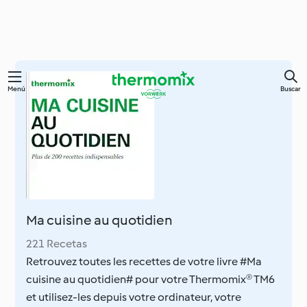
Ir
Menú
Buscar
al
contenido
principal
Ma cuisine au quotidien
221 Recetas
Retrouvez toutes les recettes de votre livre #Ma
cuisine au quotidien# pour votre Thermomix® TM6
et utilisez-les depuis votre ordinateur, votre