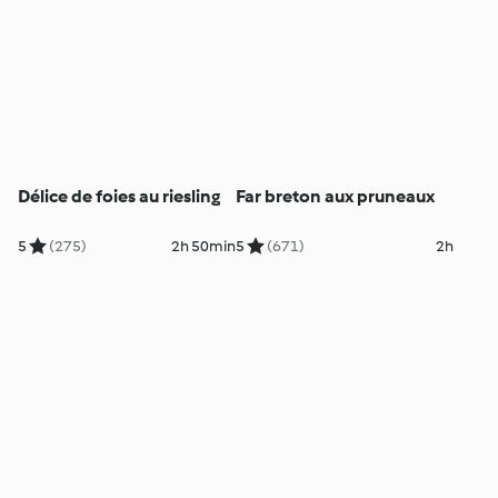
Délice de foies au riesling
Far breton aux pruneaux
5
(275)
2h 50min
5
(671)
2h