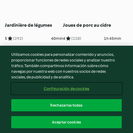
Jardinière de légumes
Joues de porc au cidre
5
(292)
40min
4
(228)
1h 45min
Utilizamos cookies para personalizar contenido y anuncios,
proporcionar funciones de redes sociales y analizar nuestro
tráfico. También compartimos información sobre cómo
navegas por nuestra web con nuestros socios de redes
sociales, de publicidad y de analítica.
Configuración de cookies
Rechazarlas todas
Brioche "super bonne"
Lapin aux pruneaux
Aceptar cookies
5
(7.0K)
3h
3
(57)
1h