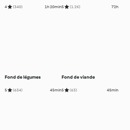
4
(340)
1h 20min
5
(1.2K)
72h
Fond de légumes
Fond de viande
5
(634)
45min
5
(63)
45min