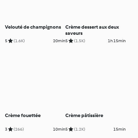
Velouté de champignons
Crème dessert aux deux
saveurs
5
(1.6K)
20min
5
(1.5K)
1h 15min
Crème fouettée
Crème pâtissière
3
(266)
10min
5
(1.2K)
15min