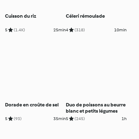
Cuisson du riz
Céleri rémoulade
5
(1.4K)
25min
4
(318)
10min
Dorade en croûte de sel
Duo de poissons au beurre
blanc et petits légumes
5
(93)
35min
5
(245)
1h