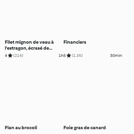
Filet mignon de veau à
Financiers
l'estragon, écrasé de
pomme de terre à l'huile
4
(214)
1h
5
(1.3K)
30min
d'olive
Flan au brocoli
Foie gras de canard