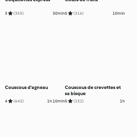
3
(355)
30min
5
(316)
10min
Couscous d'agneau
Couscous de crevettes et
sa bisque
4
(643)
1h 10min
5
(232)
1h