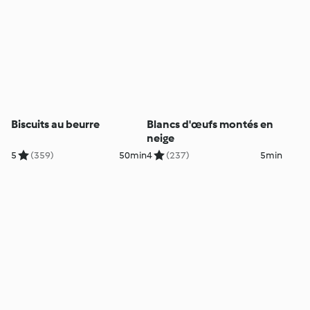
Biscuits au beurre
Blancs d'œufs montés en
neige
5
(359)
50min
4
(237)
5min