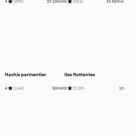
4
(295)
2h 10min
5
(531)
1h 50min
Hachis parmentier
Iles flottantes
4
(1.6K)
50min
5
(2.2K)
1h