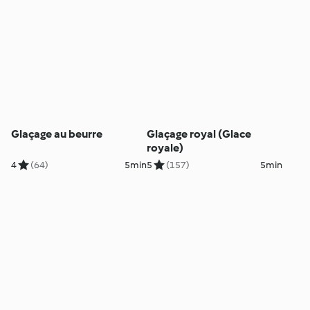
Glaçage au beurre
Glaçage royal (Glace
royale)
4
(64)
5min
5
(157)
5min