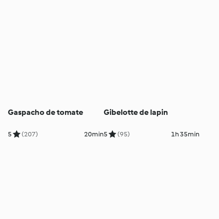
Gaspacho de tomate
Gibelotte de lapin
5
(207)
20min
5
(95)
1h 35min