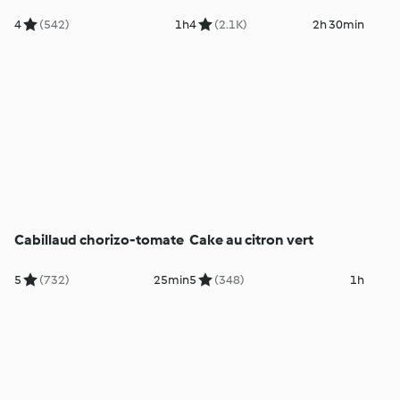
4
(542)
1h
4
(2.1K)
2h 30min
Cabillaud chorizo-tomate
Cake au citron vert
5
(732)
25min
5
(348)
1h