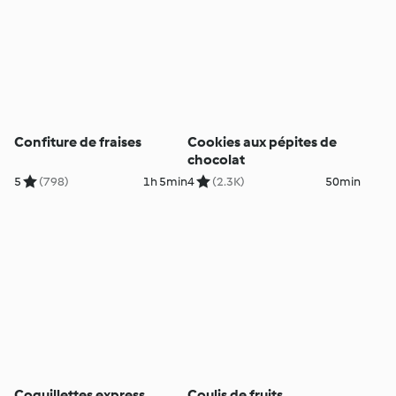
Confiture de fraises
Cookies aux pépites de
chocolat
5
(798)
1h 5min
4
(2.3K)
50min
Coquillettes express
Coulis de fruits