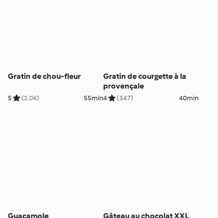
Gratin de chou-fleur
Gratin de courgette à la
provençale
5
(2.0K)
55min
4
(347)
40min
Guacamole
Gâteau au chocolat XXL