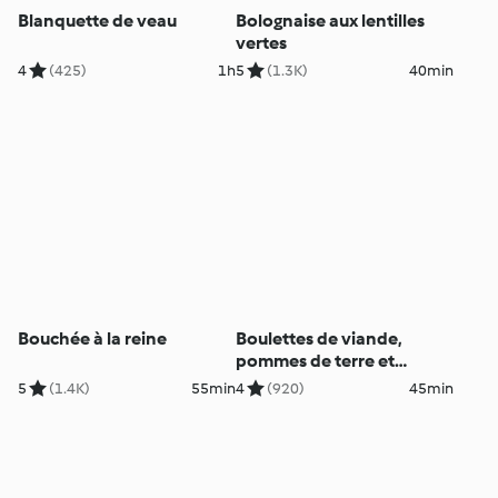
Blanquette de veau
Bolognaise aux lentilles
vertes
4
(425)
1h
5
(1.3K)
40min
Bouchée à la reine
Boulettes de viande,
pommes de terre et
poivrons à la sauce
5
(1.4K)
55min
4
(920)
45min
tomate