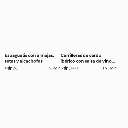
Espaguetis con almejas,
Carrilleras de cerdo
setas y alcachofas
ibérico con salsa de vino
oloroso y chips de plátano
4
(9)
50min
5
(347)
1h 5min
macho