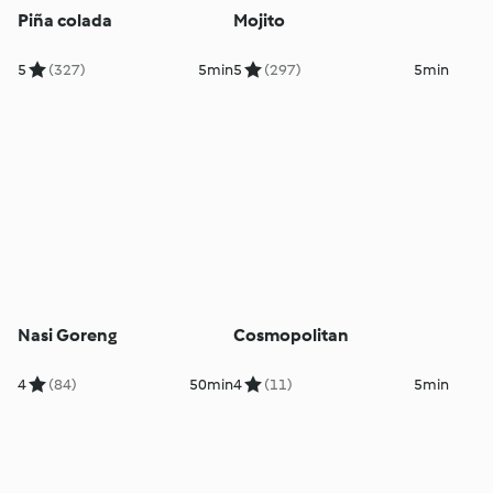
Piña colada
Mojito
5
(327)
5min
5
(297)
5min
Nasi Goreng
Cosmopolitan
4
(84)
50min
4
(11)
5min