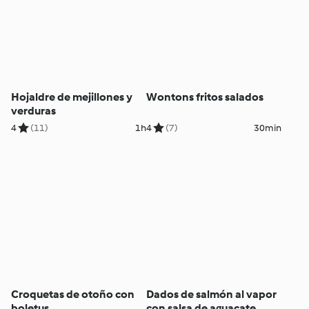
Hojaldre de mejillones y
Wontons fritos salados
verduras
4
(11)
1h
4
(7)
30min
Croquetas de otoño con
Dados de salmón al vapor
boletus
con salsa de aguacate