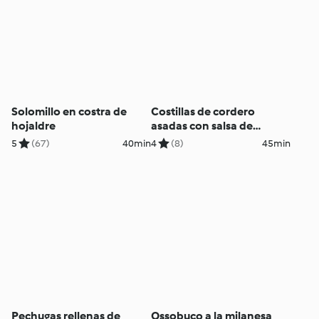
Solomillo en costra de
Costillas de cordero
hojaldre
asadas con salsa de
castañas y oporto
5
(67)
40min
4
(8)
45min
Pechugas rellenas de
Ossobuco a la milanesa