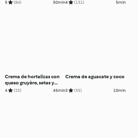
limón y menta
5
(84)
50min
4
(131)
5min
Crema de hortalizas con
Crema de aguacate y coco
queso gruyère, setas y
castañas
4
(23)
45min
3
(35)
10min