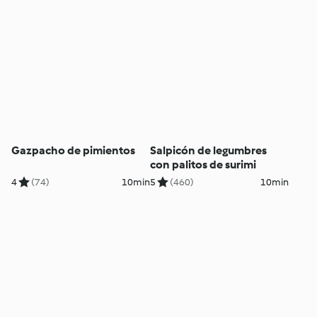
Gazpacho de pimientos
Salpicón de legumbres
con palitos de surimi
4
(74)
10min
5
(460)
10min