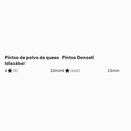
Pintxo de polvo de queso
Pintxo Donosti
Idiazábal
4
(5)
10min
5
(660)
15min