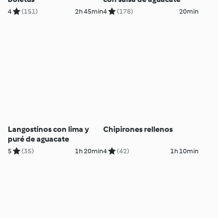
4
(151)
2h 45min
4
(178)
20min
Langostinos con lima y
Chipirones rellenos
puré de aguacate
5
(35)
1h 20min
4
(42)
1h 10min