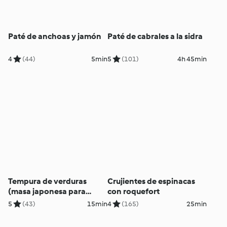
Paté de anchoas y jamón
Paté de cabrales a la sidra
4
(44)
5min
5
(101)
4h 45min
Tempura de verduras
Crujientes de espinacas
(masa japonesa para
con roquefort
rebozar)
5
(43)
15min
4
(165)
25min