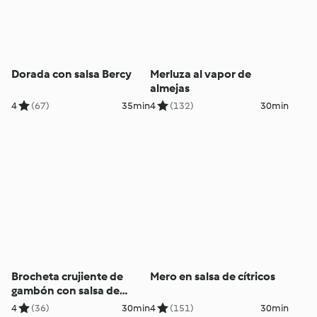
Dorada con salsa Bercy
Merluza al vapor de
almejas
4
(67)
35min
4
(132)
30min
Brocheta crujiente de
Mero en salsa de cítricos
gambón con salsa de
mango
4
(36)
30min
4
(151)
30min