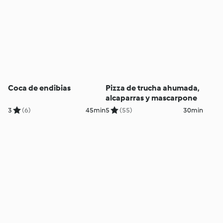
Coca de endibias
Pizza de trucha ahumada,
alcaparras y mascarpone
3
(6)
45min
5
(55)
30min