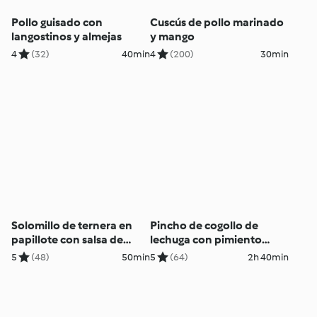
Pollo guisado con
Cuscús de pollo marinado
langostinos y almejas
y mango
4
(32)
40min
4
(200)
30min
Solomillo de ternera en
Pincho de cogollo de
papillote con salsa de
lechuga con pimiento
vermut
caramelizado y pollo
5
(48)
50min
5
(64)
2h 40min