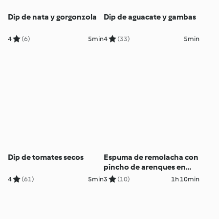
Dip de nata y gorgonzola
Dip de aguacate y gambas
4
(6)
5min
4
(33)
5min
Dip de tomates secos
Espuma de remolacha con
pincho de arenques en
vinagre
4
(61)
5min
3
(10)
1h 10min