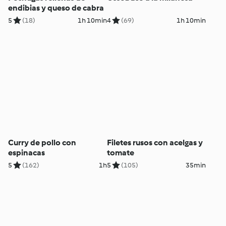
endibias y queso de cabra
5
(18)
1h 10min
4
(69)
1h 10min
Curry de pollo con
Filetes rusos con acelgas y
espinacas
tomate
5
(162)
1h
5
(105)
35min