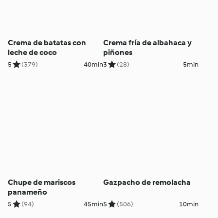
Crema de batatas con
Crema fría de albahaca y
leche de coco
piñones
5
(379)
40min
3
(28)
5min
Chupe de mariscos
Gazpacho de remolacha
panameño
5
(94)
45min
5
(506)
10min