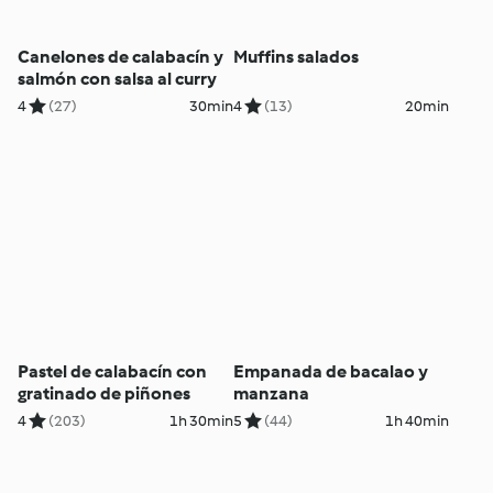
Canelones de calabacín y
Muffins salados
salmón con salsa al curry
4
(27)
30min
4
(13)
20min
Pastel de calabacín con
Empanada de bacalao y
gratinado de piñones
manzana
4
(203)
1h 30min
5
(44)
1h 40min