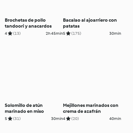
Brochetas de pollo
Bacalao al ajoarriero con
tandoori y anacardos
patatas
4
(13)
2h 45min
5
(175)
30min
Solomillo de atún
Mejillones marinados con
marinado en miso
crema de azafrán
5
(31)
30min
4
(20)
40min