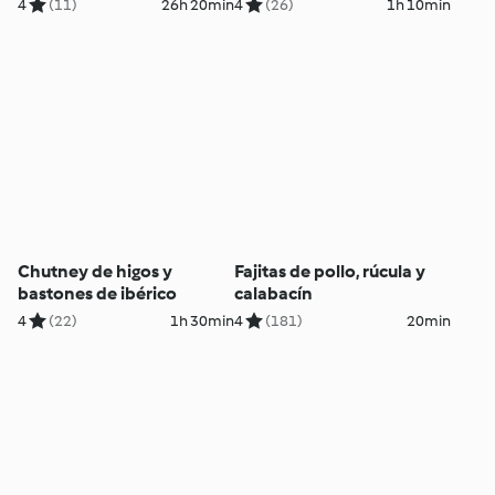
4
(11)
26h 20min
4
(26)
1h 10min
Chutney de higos y
Fajitas de pollo, rúcula y
bastones de ibérico
calabacín
4
(22)
1h 30min
4
(181)
20min