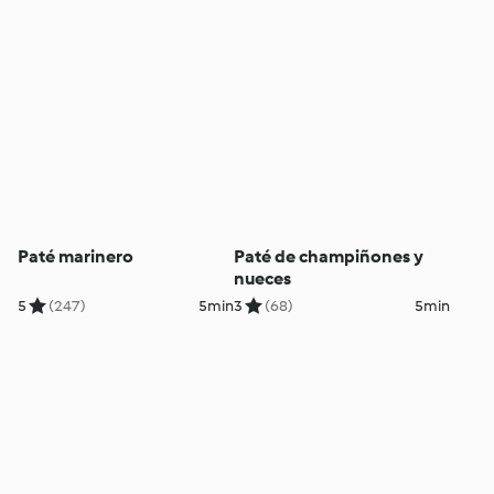
Paté marinero
Paté de champiñones y
nueces
5
(247)
5min
3
(68)
5min