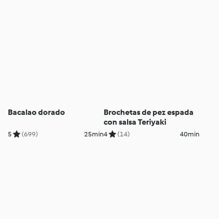
Bacalao dorado
Brochetas de pez espada
con salsa Teriyaki
5
(699)
25min
4
(14)
40min