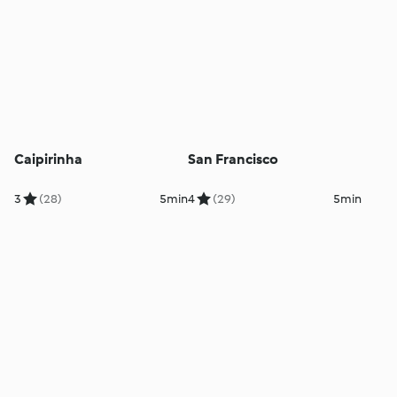
Caipirinha
San Francisco
3
(28)
5min
4
(29)
5min