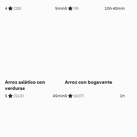
4
(28)
5min
5
(9)
10h 40min
Arroz asiático con
Arroz con bogavante
verduras
5
(513)
45min
5
(627)
1h