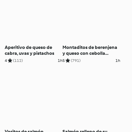
Aperitivo de queso de
Montaditos de berenjena
cabra, uvas y pistachos
y queso con cebolla
caramelizada
4
(112)
1h
5
(791)
1h
Vasitos de salmón,
Salmón relleno de su