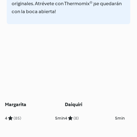
originales. Atrévete con Thermomix® ¡se quedarán
con la boca abierta!
Margarita
Daiquiri
4
(85)
5min
4
(8)
5min