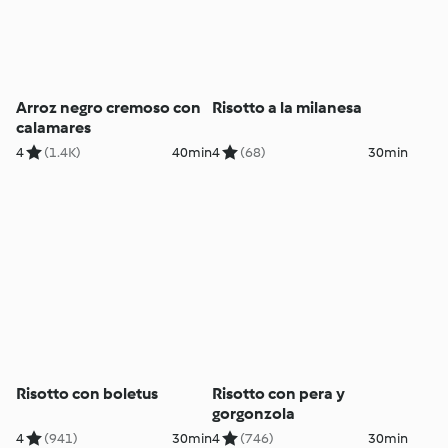
Arroz negro cremoso con
Risotto a la milanesa
calamares
4
(1.4K)
40min
4
(68)
30min
Risotto con boletus
Risotto con pera y
gorgonzola
4
(941)
30min
4
(746)
30min