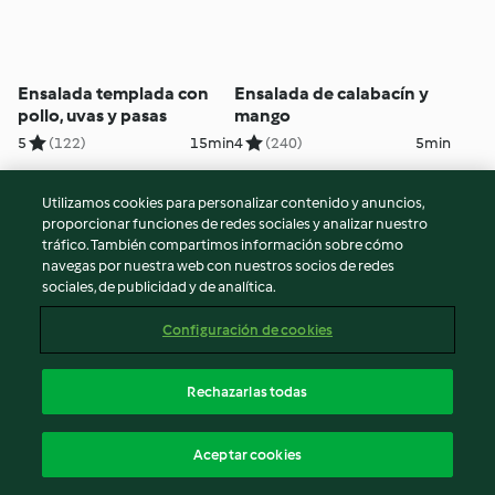
Ensalada templada con
Ensalada de calabacín y
pollo, uvas y pasas
mango
5
(122)
15min
4
(240)
5min
Utilizamos cookies para personalizar contenido y anuncios,
proporcionar funciones de redes sociales y analizar nuestro
tráfico. También compartimos información sobre cómo
navegas por nuestra web con nuestros socios de redes
sociales, de publicidad y de analítica.
Configuración de cookies
Rechazarlas todas
Ensalada nórdica de arroz
Medias lunas de vainilla y
y salmón con aliño de
avellanas
eneldo
Aceptar cookies
5
(118)
30min
5
(75)
2h 15min