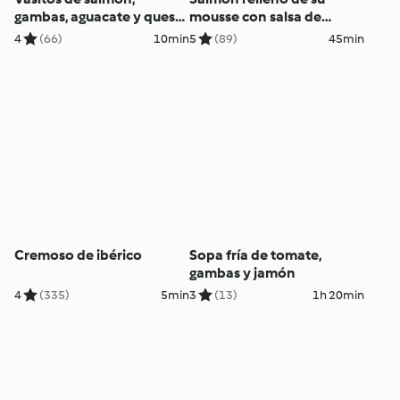
gambas, aguacate y queso
mousse con salsa de
fresco
mango
4
(66)
10min
5
(89)
45min
Cremoso de ibérico
Sopa fría de tomate,
gambas y jamón
4
(335)
5min
3
(13)
1h 20min