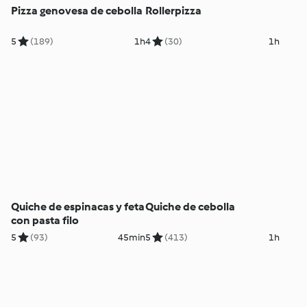
Pizza genovesa de cebolla
Rollerpizza
5
(189)
1h
4
(30)
1h
Quiche de espinacas y feta
Quiche de cebolla
con pasta filo
5
(93)
45min
5
(413)
1h