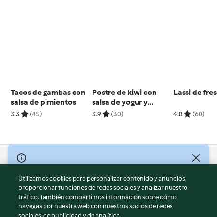
Tacos de gambas con
Postre de kiwi con
Lassi de fre
salsa de pimientos
salsa de yogur y
vainilla
3.3
(45)
3.9
(30)
4.8
(60)
© Copyright 2026
Utilizamos cookies para personalizar contenido y anuncios,
Términos de uso
proporcionar funciones de redes sociales y analizar nuestro
Política de privacidad
tráfico. También compartimos información sobre cómo
Aviso legal
navegas por nuestra web con nuestros socios de redes
sociales, de publicidad y de analítica.