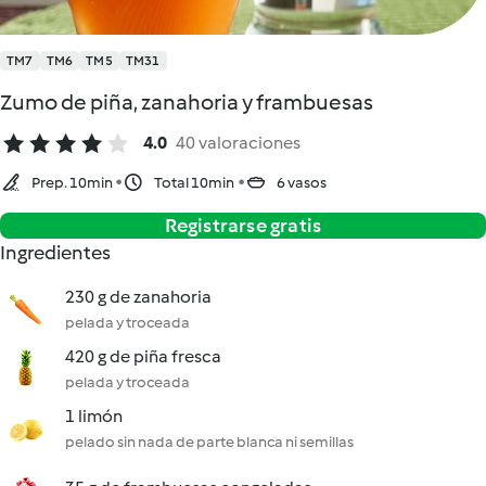
TM7
TM6
TM5
TM31
Zumo de piña, zanahoria y frambuesas
4.0
40 valoraciones
Prep. 10min
Total 10min
6 vasos
Registrarse gratis
Ingredientes
230 g de zanahoria
pelada y troceada
420 g de piña fresca
pelada y troceada
1 limón
pelado sin nada de parte blanca ni semillas