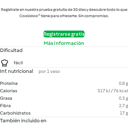
Regístrate en nuestra prueba gratuita de 30 días y descubre todo lo que
Cookidoo® tiene para ofrecerte. Sin compromiso.
Registrarse gratis
Más información
Dificultad
fácil
Inf. nutricional
por 1 vaso
Proteína
0.8 g
Calorías
317 kJ / 76 kcal
Grasa
0.3 g
Fibra
2.7 g
Carbohidratos
17 g
También incluido en