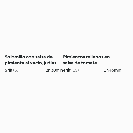
Solomillo con salsa de
Pimientos rellenos en
pimienta al vacío, judías
salsa de tomate
verdes y gratén de patatas
5
(5)
2h 30min
4
(15)
1h 45min