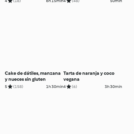
4
(18)
6h 15min
4
(48)
50min
Cake de dátiles, manzana
Tarta de naranja y coco
y nueces sin gluten
vegana
5
(158)
1h 30min
4
(6)
3h 30min