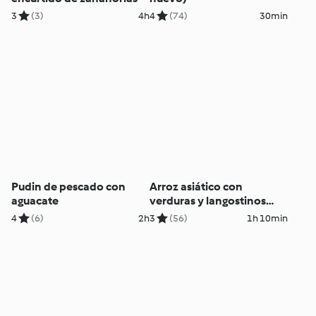
3
(3)
4h
4
(74)
30min
Pudin de pescado con
Arroz asiático con
aguacate
verduras y langostinos
(Cocción de arroz)
4
(6)
2h
3
(56)
1h 10min