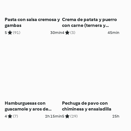
Pasta con salsa cremosa y
Crema de patata y puerro
gambas
con carne (ternera y
vegetariana)
5
(91)
30min
4
(3)
45min
Hamburguesas con
Pechuga de pavo con
guacamole y aros de
chiminesa y ensaladilla
cebolla (sin gluten)
4
(7)
2h 15min
5
(29)
25h