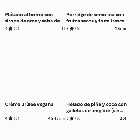
Plátano al horno con
Porridge de semolina con
sirope de arce y salsa de
frutos secos y fruta fresca
coco con perlas de
4
(2)
1h
5
(6)
25min
tapioca
Crème Brûlée vegana
Helado de piña y coco con
galletas de jengibre (sin
lácteos)
4
(8)
4h 45min
5
(5)
13h