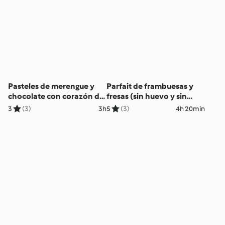
Pasteles de merengue y
Parfait de frambuesas y
chocolate con corazón de
fresas (sin huevo y sin
caramelo
lácteos)
3
(3)
3h
5
(3)
4h 20min