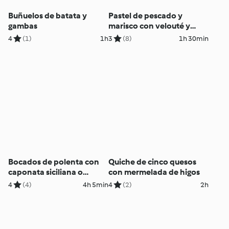
Buñuelos de batata y
Pastel de pescado y
gambas
marisco con velouté y
salsa verde
4
(1)
1h
3
(8)
1h 30min
Bocados de polenta con
Quiche de cinco quesos
caponata siciliana o
con mermelada de higos
compota de frutos rojos
4
(4)
4h 5min
4
(2)
2h