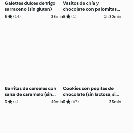
Galettes dulces de trigo
Vasitos de chía y
sarraceno (sin gluten)
chocolate con palomitas
al caramelo
5
(14)
35min
5
(1)
1h 30min
Barritas de cereales con
Cookies con pepitas de
salsa de caramelo (sin
chocolate (sin lactosa, sin
gluten)
huevo)
3
(4)
40min
5
(67)
35min