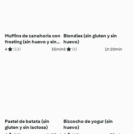
Muffins de zanahoria con
Blondies (sin gluten y sin
frosting (sin huevo y sin
huevo)
lácteos)
4
(13)
35min
5
(5)
1h 20min
Pastel de batata (sin
Bizcocho de yogur (sin
gluten y sin lactosa)
huevo)