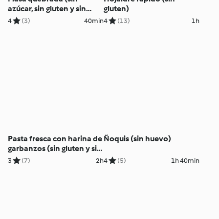
azúcar, sin gluten y sin
gluten)
lácteos)
4
(3)
40min
4
(13)
1h
Pasta fresca con harina de
Ñoquis (sin huevo)
garbanzos (sin gluten y sin
azúcar)
3
(7)
2h
4
(5)
1h 40min