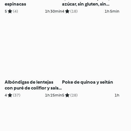
espinacas
azúcar, sin gluten, sin
huevo, sin lactosa)
5
(4)
1h 30min
4
(18)
1h 5min
Albóndigas de lentejas
Poke de quinoa y seitán
con puré de coliflor y salsa
(sin gluten, sin huevo, sin
4
(37)
1h 25min
5
(28)
1h
lácteos)