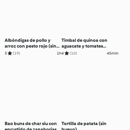
Albóndigas de pollo y
Timbal de quinoa con
arroz con pesto rojo (sin
aguacate y tomates
gluten)
confitados
3
(19)
1h
4
(10)
45min
Bao buns de char siu con
Tortilla de patata (sin
encurtido de zanahorias
huevo)