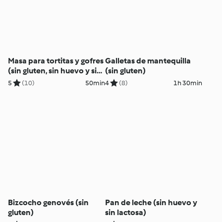
Masa para tortitas y gofres
Galletas de mantequilla
(sin gluten, sin huevo y sin
(sin gluten)
lácteos)
5
(10)
50min
4
(8)
1h 30min
Bizcocho genovés (sin
Pan de leche (sin huevo y
gluten)
sin lactosa)