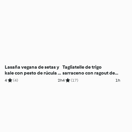
lácteos)
Lasaña vegana de setas y
Tagliatelle de trigo
kale con pesto de rúcula y
sarraceno con ragout de
nueces
verduras
4
(4)
2h
4
(17)
1h