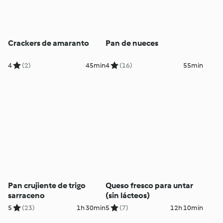
Crackers de amaranto
Pan de nueces
4
(2)
45min
4
(16)
55min
Pan crujiente de trigo
Queso fresco para untar
sarraceno
(sin lácteos)
5
(23)
1h 30min
5
(7)
12h 10min