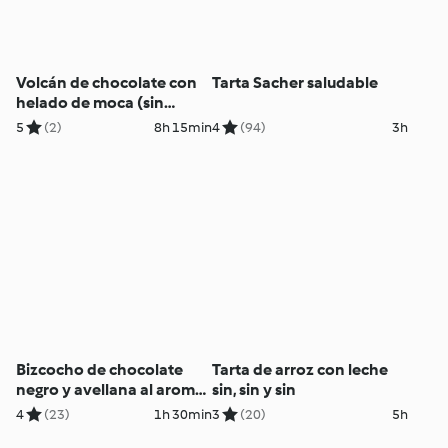
Volcán de chocolate con
Tarta Sacher saludable
helado de moca (sin
gluten, sin lácteos)
5
(2)
8h 15min
4
(94)
3h
Bizcocho de chocolate
Tarta de arroz con leche
negro y avellana al aroma
sin, sin y sin
de mandarina (sin huevo,
4
(23)
1h 30min
3
(20)
5h
sin gluten y sin lácteos)