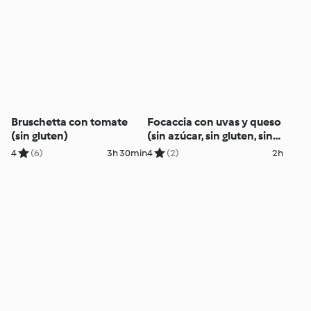
Bruschetta con tomate
Focaccia con uvas y queso
(sin gluten)
(sin azúcar, sin gluten, sin
huevos)
4
(6)
3h 30min
4
(2)
2h