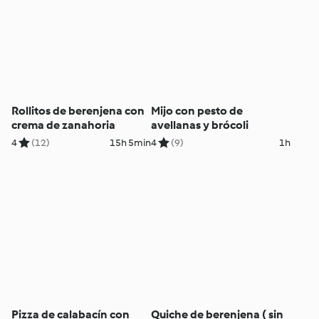
Rollitos de berenjena con
Mijo con pesto de
crema de zanahoria
avellanas y brócoli
4
(12)
15h 5min
4
(9)
1h
Pizza de calabacín con
Quiche de berenjena ( sin