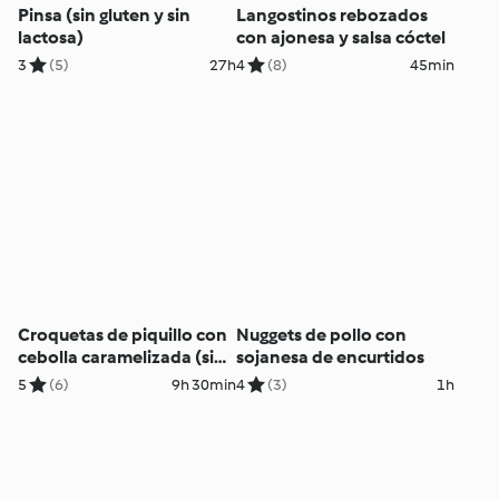
Pinsa (sin gluten y sin
Langostinos rebozados
lactosa)
con ajonesa y salsa cóctel
3
(5)
27h
4
(8)
45min
Croquetas de piquillo con
Nuggets de pollo con
cebolla caramelizada (sin
sojanesa de encurtidos
gluten, sin huevo y sin
5
(6)
9h 30min
4
(3)
1h
lácteos)