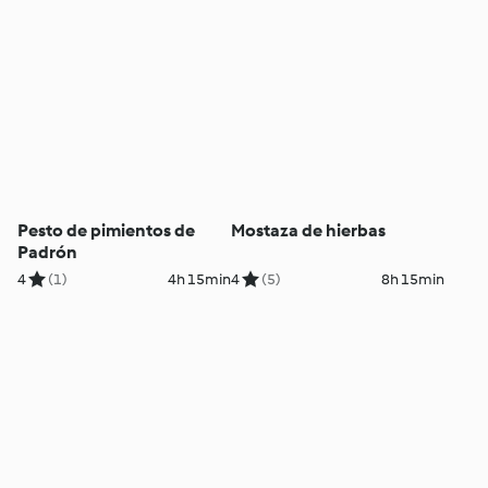
Pesto de pimientos de
Mostaza de hierbas
Padrón
4
(1)
4h 15min
4
(5)
8h 15min