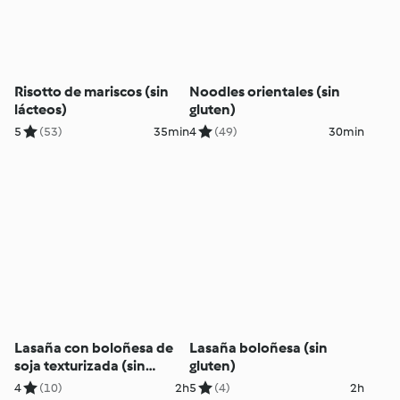
Risotto de mariscos (sin
Noodles orientales (sin
lácteos)
gluten)
5
(53)
35min
4
(49)
30min
Lasaña con boloñesa de
Lasaña boloñesa (sin
soja texturizada (sin
gluten)
gluten, sin huevo y sin
4
(10)
2h
5
(4)
2h