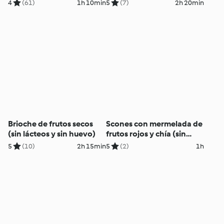
4
(61)
1h 10min
5
(7)
2h 20min
Brioche de frutos secos
Scones con mermelada de
(sin lácteos y sin huevo)
frutos rojos y chía (sin
gluten)
5
(10)
2h 15min
5
(2)
1h