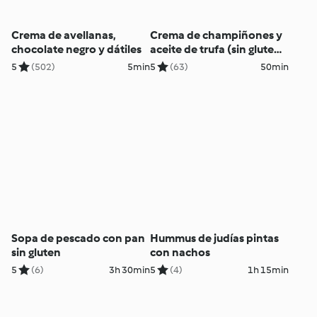
Crema de avellanas,
Crema de champiñones y
chocolate negro y dátiles
aceite de trufa (sin gluten,
sin lácteos)
5
(502)
5min
5
(63)
50min
Sopa de pescado con pan
Hummus de judías pintas
sin gluten
con nachos
5
(6)
3h 30min
5
(4)
1h 15min