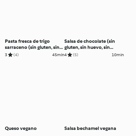
Pasta fresca de trigo
Salsa de chocolate (sin
sarraceno (sin gluten, sin
gluten, sin huevo, sin
huevo, sin lácteos y sin
lácteos)
3
(4)
45min
4
(5)
10min
azúcar)
Queso vegano
Salsa bechamel vegana