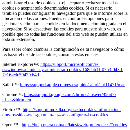
administrar el uso de cookies, p. ej. aceptar o rechazar todas las
cookies o aceptar solo determinadas cookies. Si es necesario,
también puedes configurar tu navegador para que te informe sobre la
ubicación de las cookies. Puedes encontrar las opciones para
gestionar y eliminar las cookies en la documentación integrada en el
navegador. Si se desactivan las cookies para nuestro sitio web, es
posible que no todas las funciones del sitio web se puedan utilizar en
toda su extensión.
Para saber cómo cambiar la configuración de tu navegador o cómo
rechazar el uso de las cookies, consulta estos enlaces:
Internet Explorer™:
https://support.microsoft.com/es-
es/windows/eliminar-y-administrar-cookies-168dab11-0753-043d-
7c16-ede5947fc64d
Safari™:
https://support.apple.com/es-es/guide/safari/sfri11471/mac
Chrome™:
https://support.google.com/chrome/answer/95647?
hl=es&hlrm=en
.
Firefox™:
https://support.mozilla.org/es/kb/cookies-informacion-
que-los-sitios-web-guardan-en-#w_configurar-las-cookies
Opera™ :
https://help.opera.com/en/latest/web-preferences/#cookies