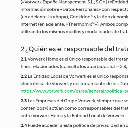
(«Vorwerk España Management, S.L., S.C.») («Entid
información sobre «Datos Personales» con respecto
(en adelante, la «App»), Cookidoo® y la App denom
Internet (en adelante, «Thermomix®»). Ambos compo
utilizando los mismos medios y modalidades de trata
2 ¿Quién es el responsable del tr
2.1
Vorwerk Home es el único responsable del tratam
fines relacionados (consulte los apartados 5.1 – 5.8,
2.2
La Entidad Local de Vorwerk es el único responsa
electrónica de Vorwerk y del tratamiento de los Dato
https://www.vorwerk.com/es/es/general/politica-p
2.3
Las Empresas del Grupo Vorwerk, siempre que se 
contenidos») actúan como corresponsables del tratam
entre Vorwerk Home y la Entidad Local de Vorwerk.
2.4
Puede acceder a esta política de privacidad en 