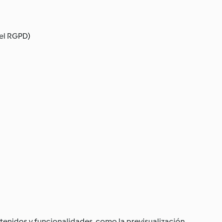
del RGPD)
tenidos y funcionalidades, como la previsualización