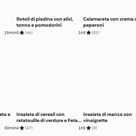
Rotoli di piadina con alici,
Calamarata con crema 
tonno e pomodorini
peperoni
15min
5
(46)
1h
5
(83)
sto e
Insalata di cereali con
Insalata di manzo con
ratatouille di verdure e Feta
vinaigrette
marinata al lime e zenzero
30min
4
(47)
1h
5
(8)