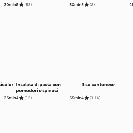
riso)
30min
5
(58)
30min
5
(8)
1
icolor
Insalata di pasta con
Riso cantonese
pomodori e spinaci
35min
4
(15)
55min
4
(1.1K)