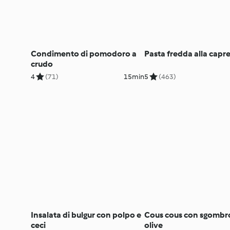
Condimento di pomodoro a
Pasta fredda alla capr
crudo
4
(71)
15min
5
(463)
Insalata di bulgur con polpo e
Cous cous con sgombr
ceci
olive