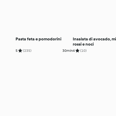
Pasta feta e pomodorini
Insalata di avocado, mir
rossi e noci
5
(235)
30min
4
(10)