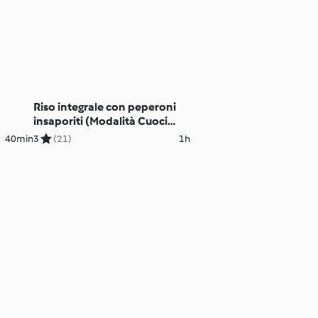
Riso integrale con peperoni
insaporiti (Modalità Cuoci
riso)
40min
3
(21)
1h