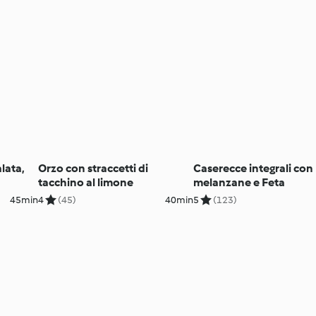
lata,
Orzo con straccetti di
Caserecce integrali con
tacchino al limone
melanzane e Feta
45min
4
(45)
40min
5
(123)