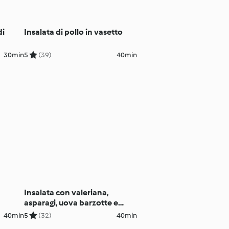
di
Insalata di pollo in vasetto
30min
5
(39)
40min
Insalata con valeriana,
asparagi, uova barzotte e
mazzancolle
40min
5
(32)
40min