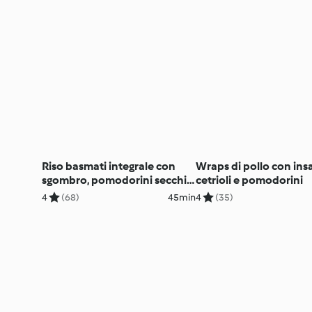
Riso basmati integrale con
Wraps di pollo con insa
sgombro, pomodorini secchi e
cetrioli e pomodorini
pistacchi
4
(68)
45min
4
(35)