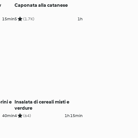
w
Caponata alla catanese
15min
5
(1.7K)
1h
ini e
Insalata di cereali misti e
verdure
40min
4
(64)
1h 15min