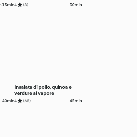
h 15min
4
(8)
30min
Insalata di pollo, quinoa e
verdure al vapore
40min
4
(68)
45min