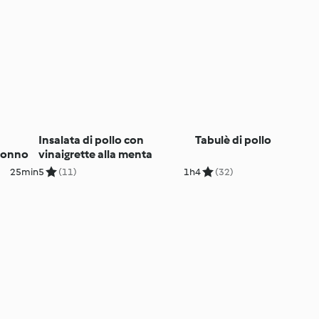
Insalata di pollo con
Tabulè di pollo
 tonno
vinaigrette alla menta
25min
5
(11)
1h
4
(32)