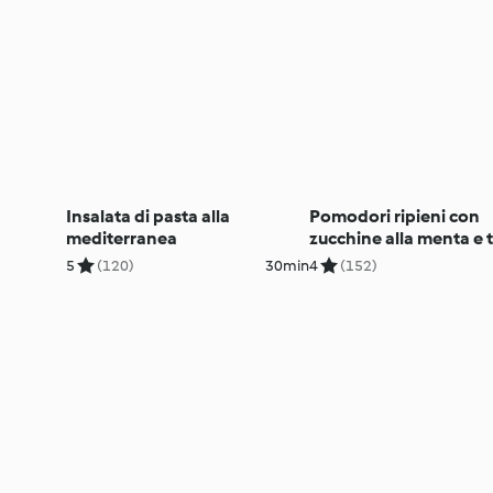
Insalata di pasta alla
Pomodori ripieni con
mediterranea
zucchine alla menta e
5
(120)
30min
4
(152)