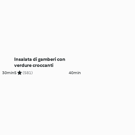
Insalata di gamberi con
verdure croccanti
30min
5
(581)
40min