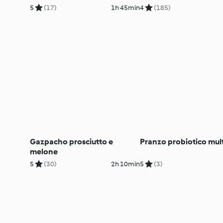
5
(17)
1h 45min
4
(185)
Gazpacho prosciutto e
Pranzo probiotico mult
melone
5
(30)
2h 10min
5
(3)