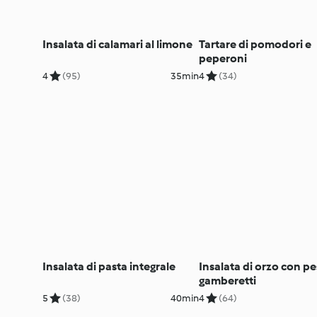
Insalata di calamari al limone
Tartare di pomodori e
peperoni
4
(95)
35min
4
(34)
Insalata di pasta integrale
Insalata di orzo con pe
gamberetti
5
(38)
40min
4
(64)