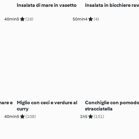
Insalata di mare in vasetto
Insalata in bicchiere ra
40min
5
(18)
50min
4
(4)
mare e
Miglio con ceci e verdure al
Conchiglie con pomodor
curry
stracciatella
40min
5
(108)
1h
5
(131)