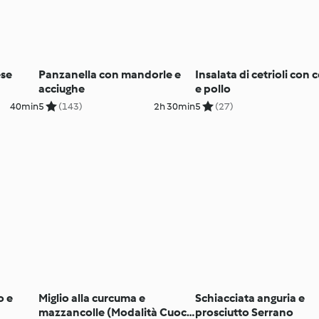
ese
Panzanella con mandorle e
Insalata di cetrioli con c
acciughe
e pollo
40min
5
(143)
2h 30min
5
(27)
o e
Miglio alla curcuma e
Schiacciata anguria e
mazzancolle (Modalità Cuoci
prosciutto Serrano