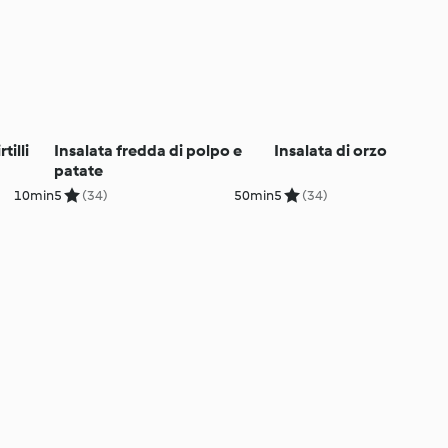
tilli
Insalata fredda di polpo e
Insalata di orzo
patate
10min
5
(34)
50min
5
(34)