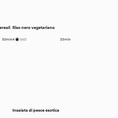
ereali
Riso nero vegetariano
30min
4
(60)
35min
Insalata di pesce esotica