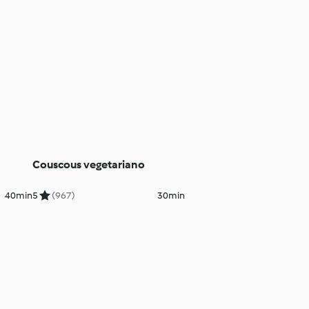
Couscous vegetariano
40min
5
(967)
30min