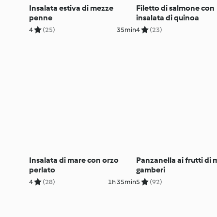
Insalata estiva di mezze
Filetto di salmone con
penne
insalata di quinoa
4
(25)
35min
4
(23)
Insalata di mare con orzo
Panzanella ai frutti di 
perlato
gamberi
4
(28)
1h 35min
5
(92)