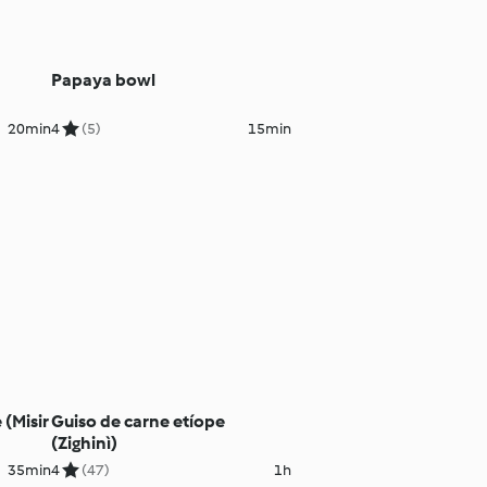
Papaya bowl
20min
4
(5)
15min
 (Misir
Guiso de carne etíope
(Zighinì)
35min
4
(47)
1h