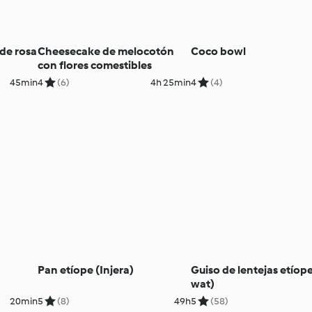
de rosa
Cheesecake de melocotón
Coco bowl
con flores comestibles
45min
4
(6)
4h 25min
4
(4)
Pan etíope (Injera)
Guiso de lentejas etíope
wat)
20min
5
(8)
49h
5
(58)