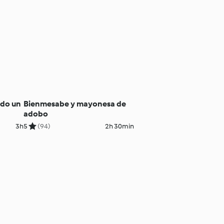
odo un
Bienmesabe y mayonesa de
adobo
3h
5
(94)
2h 30min