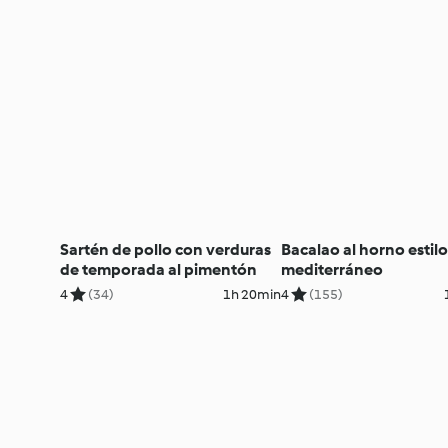
Sartén de pollo con verduras
Bacalao al horno estilo
de temporada al pimentón
mediterráneo
4
(34)
1h 20min
4
(155)