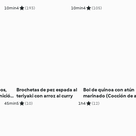
10min
4
(193)
10min
4
(105)
os,
Brochetas de pez espada al
Bol de quinoa con atún
nición
teriyaki con arroz al curry
marinado (Cocción de a
45min
5
(10)
1h
4
(12)