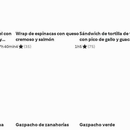
el con
Wrap de espinacas con queso
Sándwich de tortilla de 
y
cremoso y salmón
con pico de gallo y gua
7h 40min
4
(35)
1h
5
(75)
ha
Gazpacho de zanahorias
Gazpacho verde