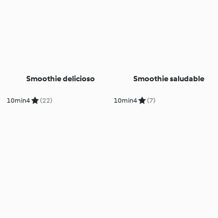
Smoothie delicioso
Smoothie saludable
10min
4
(22)
10min
4
(7)