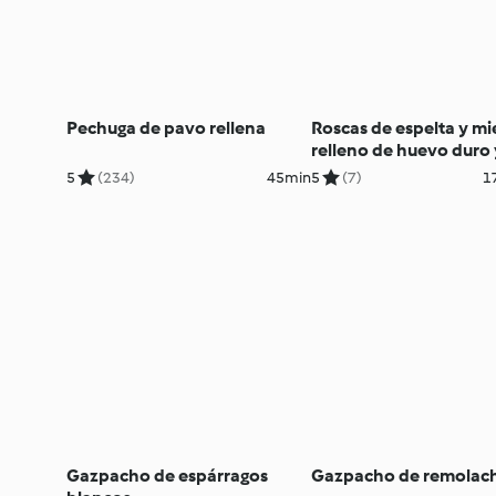
Pechuga de pavo rellena
Roscas de espelta y mi
relleno de huevo duro 
pepinillos
5
(234)
45min
5
(7)
1
Gazpacho de espárragos
Gazpacho de remolac