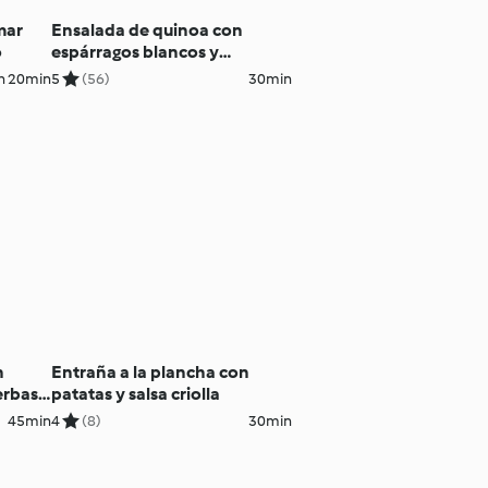
mar
Ensalada de quinoa con
o
espárragos blancos y
ventresca de atún
h 20min
5
(56)
30min
n
Entraña a la plancha con
erbas
patatas y salsa criolla
45min
4
(8)
30min