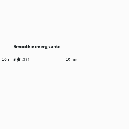
Smoothie energizante
10min
5
(23)
10min