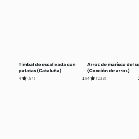
Timbal de escalivada con
Arroz de marisco del s
patatas (Cataluña)
(Cocción de arroz)
4
(54)
1h
4
(238)