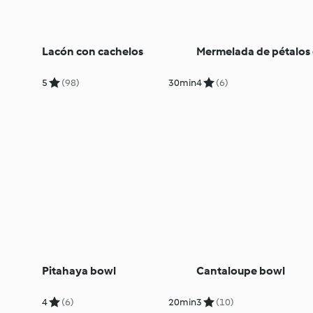
Lacón con cachelos
Mermelada de pétalos 
5
(98)
30min
4
(6)
Pitahaya bowl
Cantaloupe bowl
4
(6)
20min
3
(10)