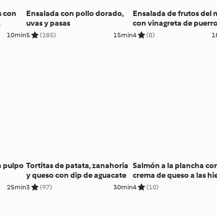
s con
Ensalada con pollo dorado,
Ensalada de frutos del 
uvas y pasas
con vinagreta de puerr
10min
5
(285)
15min
4
(8)
1
n pulpo
Tortitas de patata, zanahoria
Salmón a la plancha co
y queso con dip de aguacate
crema de queso a las hi
y ensalada tabulé
25min
3
(97)
30min
4
(10)