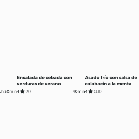
Ensalada de cebada con
Asado frío con salsa de
verduras de verano
calabacín a la menta
1h 30min
4
(9)
40min
4
(18)