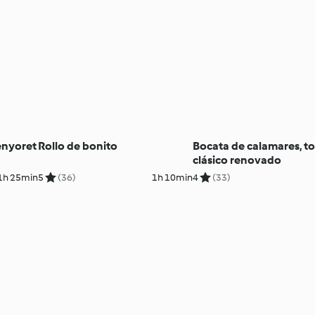
enyoret
Rollo de bonito
Bocata de calamares, t
clásico renovado
1h 25min
5
(36)
1h 10min
4
(33)