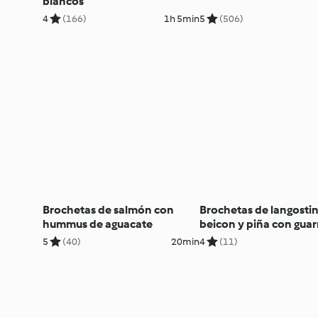
blancos
4
(166)
1h 5min
5
(506)
Brochetas de salmón con
Brochetas de langostin
hummus de aguacate
beicon y piña con guar
de verduras
5
(40)
20min
4
(11)