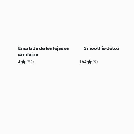
Ensalada de lentejas en
Smoothie detox
samfaina
4
(82)
1h
4
(9)