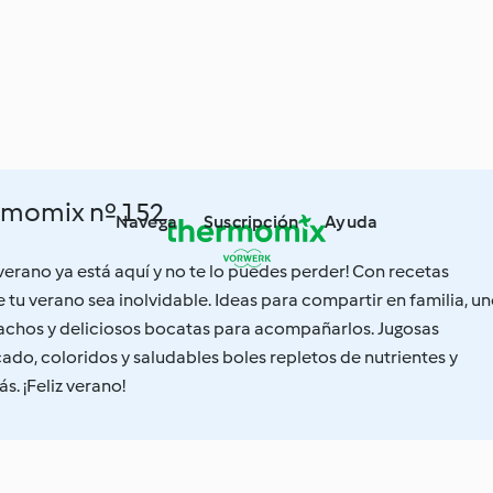
rmomix nº 152
Navega
Suscripción
Ayuda
verano ya está aquí y no te lo puedes perder! Con recetas
tu verano sea inolvidable. Ideas para compartir en familia, u
achos y deliciosos bocatas para acompañarlos. Jugosas
do, coloridos y saludables boles repletos de nutrientes y
. ¡Feliz verano!