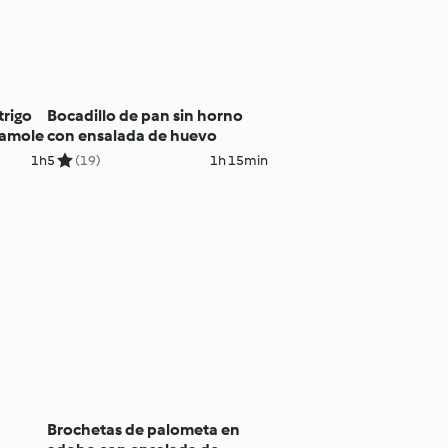
trigo
Bocadillo de pan sin horno
camole
con ensalada de huevo
1h
5
(19)
1h 15min
Brochetas de palometa en