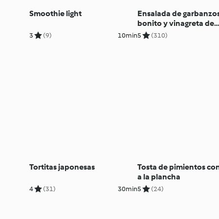
Smoothie light
Ensalada de garbanzo
bonito y vinagreta de
pimiento rojo
3
(9)
10min
5
(310)
Tortitas japonesas
Tosta de pimientos co
a la plancha
4
(31)
30min
5
(24)