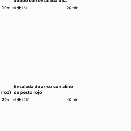
adobo con ensalada de
coliflor
10min
4
(6)
20min
Ensalada de arroz con aliño
rroz)
de pesto rojo
30min
4
(28)
40min