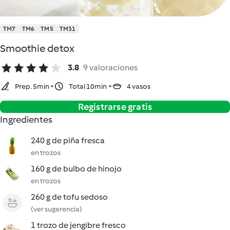
TM7
TM6
TM5
TM31
Smoothie detox
3.8
9 valoraciones
Prep. 5min
Total 10min
4 vasos
Registrarse gratis
Ingredientes
240 g de piña fresca
en trozos
160 g de bulbo de hinojo
en trozos
260 g de tofu sedoso
(ver sugerencia)
1 trozo de jengibre fresco