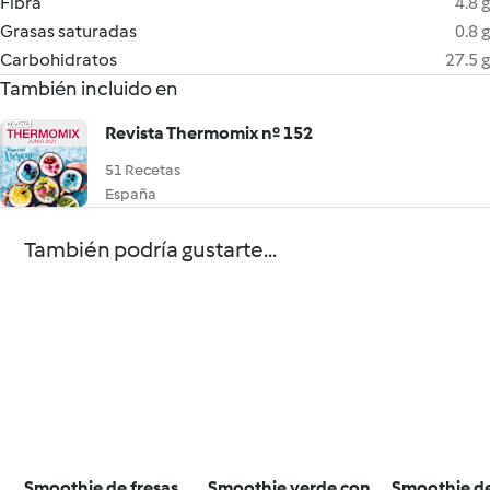
Fibra
4.8 g
Grasas saturadas
0.8 g
Carbohidratos
27.5 g
También incluido en
Revista Thermomix nº 152
51 Recetas
España
También podría gustarte...
Smoothie de fresas,
Smoothie verde con
Smoothie de