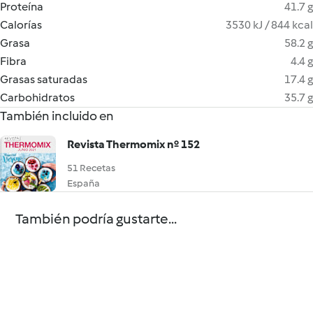
Proteína
41.7 g
Calorías
3530 kJ / 844 kcal
Grasa
58.2 g
Fibra
4.4 g
Grasas saturadas
17.4 g
Carbohidratos
35.7 g
También incluido en
Revista Thermomix nº 152
51 Recetas
España
También podría gustarte...