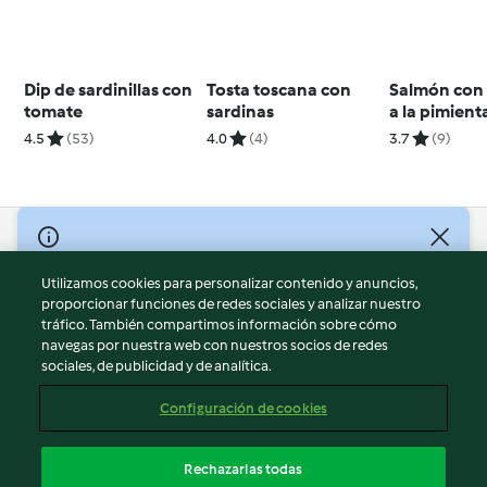
Dip de sardinillas con
Tosta toscana con
Salmón con 
tomate
sardinas
a la pimient
4.5
(53)
4.0
(4)
3.7
(9)
© Copyright 2026
Utilizamos cookies para personalizar contenido y anuncios,
Términos de uso
proporcionar funciones de redes sociales y analizar nuestro
Política de privacidad
tráfico. También compartimos información sobre cómo
Aviso legal
navegas por nuestra web con nuestros socios de redes
sociales, de publicidad y de analítica.
Información legal
Cookies
Configuración de cookies
Reportar contenido
Cancelar suscripción
Rechazarlas todas
Declaración de accesibilidad