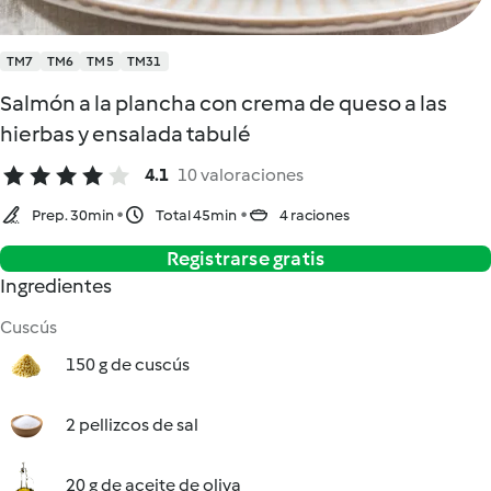
TM7
TM6
TM5
TM31
Salmón a la plancha con crema de queso a las
hierbas y ensalada tabulé
4.1
10 valoraciones
Prep. 30min
Total 45min
4 raciones
Registrarse gratis
Ingredientes
Cuscús
150 g de cuscús
2 pellizcos de sal
20 g de aceite de oliva