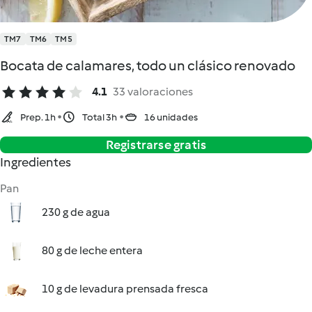
TM7
TM6
TM5
Bocata de calamares, todo un clásico renovado
4.1
33 valoraciones
Prep. 1h
Total 3h
16 unidades
Registrarse gratis
Ingredientes
Pan
230 g de agua
80 g de leche entera
10 g de levadura prensada fresca