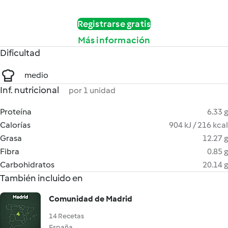
Registrarse gratis
Más información
Dificultad
medio
Inf. nutricional
por 1 unidad
Proteína
6.33 g
Calorías
904 kJ / 216 kcal
Grasa
12.27 g
Fibra
0.85 g
Carbohidratos
20.14 g
También incluido en
Comunidad de Madrid
14 Recetas
España