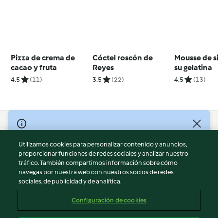
Pizza de crema de
Cóctel roscón de
Mousse de s
cacao y fruta
Reyes
su gelatina
4.5
(11)
3.5
(22)
4.5
(13)
© Copyright 2026
Utilizamos cookies para personalizar contenido y anuncios,
Términos de uso
proporcionar funciones de redes sociales y analizar nuestro
Política de privacidad
tráfico. También compartimos información sobre cómo
Aviso legal
navegas por nuestra web con nuestros socios de redes
sociales, de publicidad y de analítica.
Información legal
Cookies
Configuración de cookies
Reportar contenido