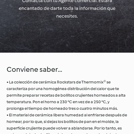
Contacta con tu Agente comercial. Estará
encantado de darte toda la información que
necesites.
Conviene saber…
• La colección de cerámica Rockstars de Thermomix® se
caracteriza por una homogénea distribución del calor que te
permite preparar recetas de bollitos crujientes horneados a alta
temperatura. Pon el horno a 230 °C en vez de a 250 °C, y
prolonga el tiempo de horneado tres o cuatro minutos más.
• El material de cerámica libera humedad al enfriarse después de
hornear, por lo que, si dejas los bollitos de pan en el molde, la
superficie crujiente puede volver a ablandarse. Por lo tanto, es