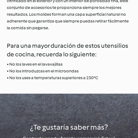
vitrificado en el exterior y con un interior de porosidad fina, este
conjunto de accesorios te proporciona siempre los mejores
resultados. Los moldes forman una capa superficial natural no
adherente que garantiza que siempre puedas retirar fácilmente
la comida sin pegarse.
Para una mayor duración de estos utensilios
de cocina, recuerda lo siguiente:
• No los laves en el lavavajillas
• No los introduzcas en el microondas
• No los uses a temperaturas superiores a 230°C
¿Te gustaría saber más?