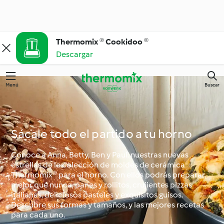
Thermomix ® Cookidoo ®
Descargar
Menú
Buscar
Sácale todo el partido a tu horno
Conoce a Anna, Betty, Ben y Paul: nuestras nuevas
estrellas de la colección de moldes de cerámica
Thermomix® para el horno. Con ellos podrás preparar,
mejor que nunca, panes y rollitos, crujientes pizzas
italianas, deliciosos pasteles y exquisitos guisos.
Descubre sus formas y tamaños, y las mejores recetas
para cada uno.