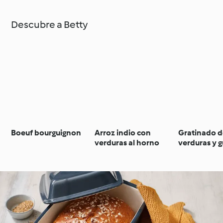
Descubre a Betty
Boeuf bourguignon
Arroz indio con
Gratinado 
verduras al horno
verduras y g
con salsa d
berenjena