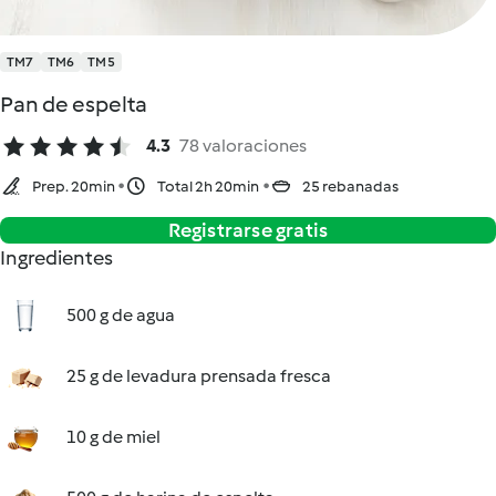
TM7
TM6
TM5
Pan de espelta
4.3
78 valoraciones
Prep. 20min
Total 2h 20min
25 rebanadas
Registrarse gratis
Ingredientes
500 g de agua
25 g de levadura prensada fresca
10 g de miel