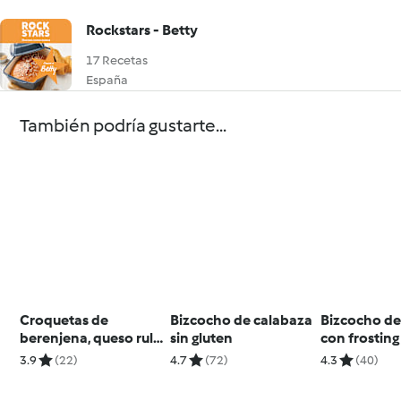
Rockstars - Betty
17 Recetas
España
También podría gustarte...
Croquetas de
Bizcocho de calabaza
Bizcocho de
berenjena, queso rulo
sin gluten
con frosting
y nueces
anacardos
3.9
(22)
4.7
(72)
4.3
(40)