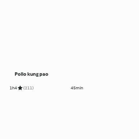
Pollo kung pao
1h
4
(211)
45min