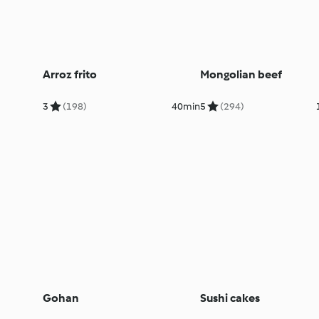
Arroz frito
Mongolian beef
3
(198)
40min
5
(294)
Gohan
Sushi cakes