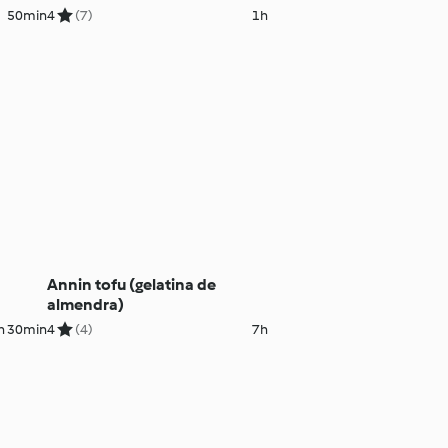
50min
4
(7)
1h
Annin tofu (gelatina de
almendra)
h 30min
4
(4)
7h