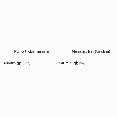
Pollo tikka masala
Masala chai (té chai)
40min
5
(179)
6h 40min
5
(94)