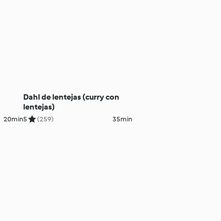
Dahl de lentejas (curry con
lentejas)
20min
5
(259)
35min