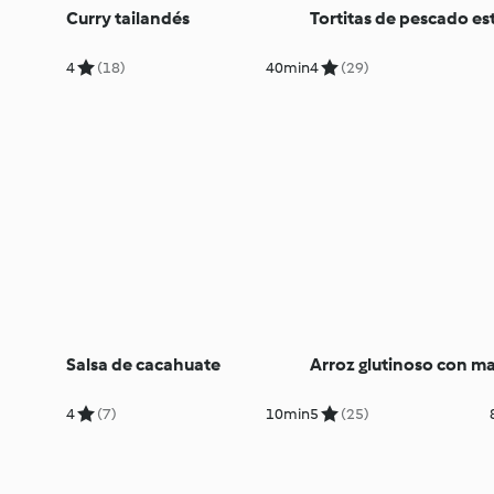
Curry tailandés
Tortitas de pescado esti
4
(18)
40min
4
(29)
Salsa de cacahuate
Arroz glutinoso con m
4
(7)
10min
5
(25)