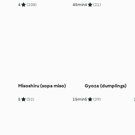
4
(108)
45min
4
(21)
Misoshiru (sopa miso)
Gyoza (dumplings)
5
(52)
15min
5
(29)