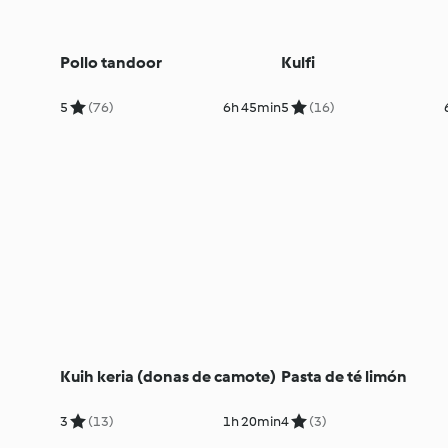
Pollo tandoor
Kulfi
5
(76)
6h 45min
5
(16)
Kuih keria (donas de camote)
Pasta de té limón
3
(13)
1h 20min
4
(3)