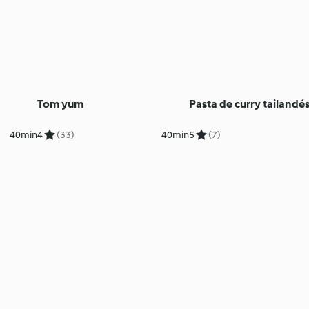
Tom yum
Pasta de curry tailandé
40min
4
(33)
40min
5
(7)