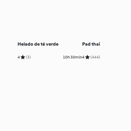
Helado de té verde
Pad thai
4
(3)
10h 30min
4
(444)