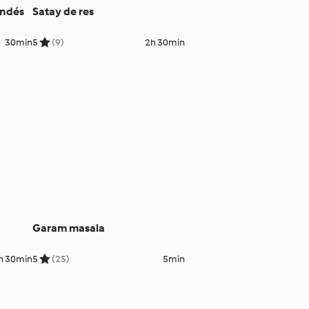
landés
Satay de res
30min
5
(9)
2h 30min
Garam masala
h 30min
5
(25)
5min