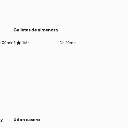
Galletas de almendra
h 30min
5
(86)
1h 20min
 y
Udon casero