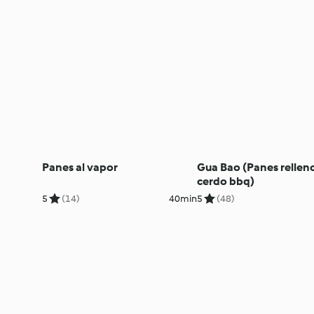
Panes al vapor
Gua Bao (Panes rellen
cerdo bbq)
5
(14)
40min
5
(48)