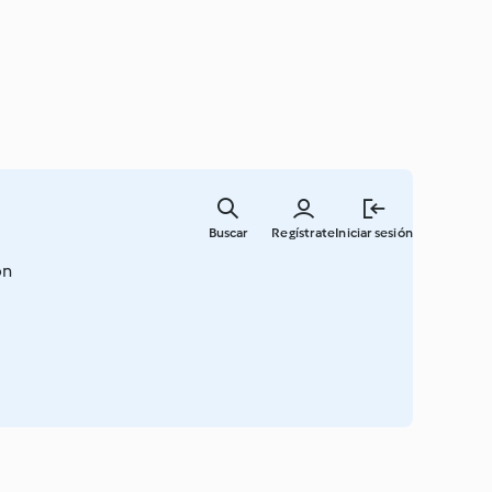
Ir
al
Buscar
Regístrate
Iniciar sesión
contenid
principal
on