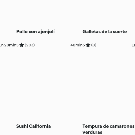
Pollo con ajonjolí
Galletas de la suerte
1h 20min
5
(203)
40min
5
(8)
1
Sushi California
Tempura de camarones
verduras