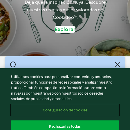
Deja que la inspiración fluya. Descubre
nuestras recetas mejor valoradas de
Cookidoo®.
Explorar
© Copyright 2026
Utilizamos cookies para personalizar contenido y anuncios,
Términos de uso
proporcionar funciones de redes sociales y analizar nuestro
Política de privacidad
tráfico. También compartimos información sobre cómo
Aviso legal
navegas por nuestra web con nuestros socios de redes
sociales, de publicidad y de analítica.
Información legal
Cookies
Configuración de cookies
Reportar contenido
Cancelar suscripción
Rechazarlas todas