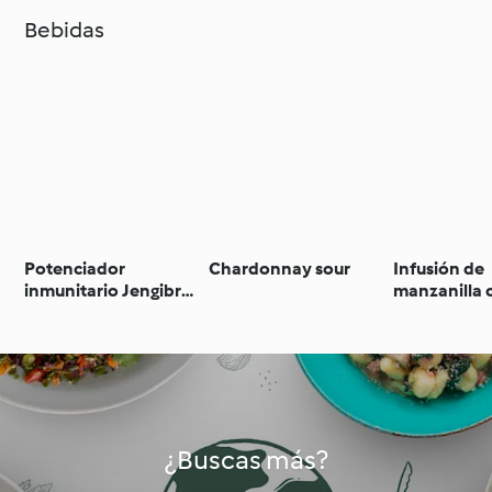
Bebidas
Potenciador
Chardonnay sour
Infusión de
inmunitario Jengibre
manzanilla 
Cúrcuma Miel y
menta
Limón
¿Buscas más?