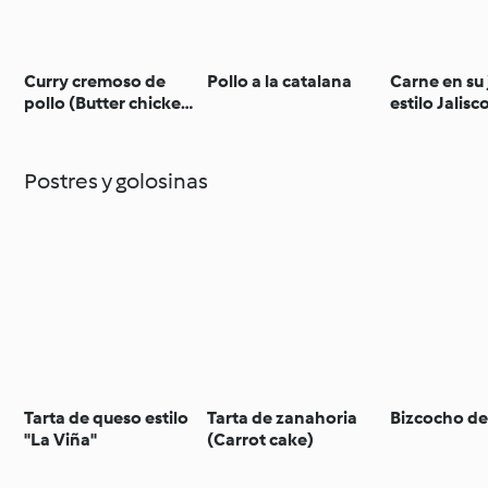
Curry cremoso de
Pollo a la catalana
Carne en su 
pollo (Butter chicken
estilo Jalisc
- India)
Postres y golosinas
Tarta de queso estilo
Tarta de zanahoria
Bizcocho de
"La Viña"
(Carrot cake)