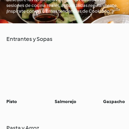
sesiones de cocina reales, actualizadas regularmente.
¡Inspírate con las últimas tendencias de Cookidoo®!
Alrededor del mundo
Clases de cocina con
con Cookidoo®
Cookidoo®
Entrantes y Sopas
Pisto
Salmorejo
Gazpacho
Pasta y Arroz