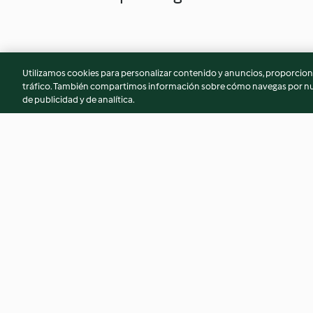
Utilizamos cookies para personalizar contenido y anuncios, proporciona
tráfico. También compartimos información sobre cómo navegas por nue
de publicidad y de analítica.
Crema pastelera
Empanada de boni
4.7
(442)
4.9
(1.7K)
© Copyright 2026