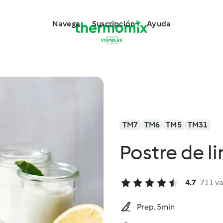
Navega
Suscripción
Ayuda
TM7
TM6
TM5
TM31
Postre de l
4.7
711 v
Prep. 5min