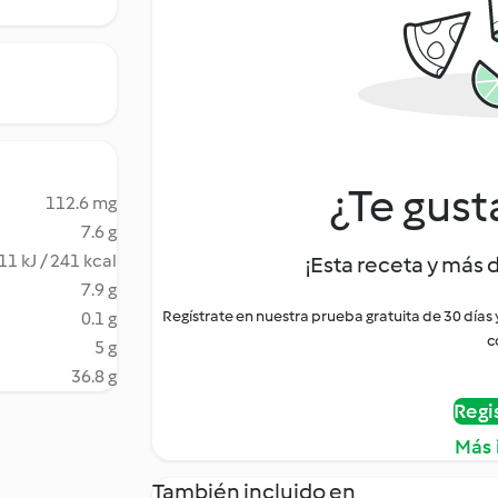
¿Te gust
112.6 mg
7.6 g
11 kJ / 241 kcal
¡Esta receta y más 
7.9 g
Regístrate en nuestra prueba gratuita de 30 días
0.1 g
c
5 g
36.8 g
Regi
Más 
También incluido en