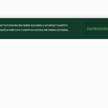
r funciones de redes sociales y analizar nuestro
Configuración
stra web con nuestros socios de redes sociales,
to
Chocolate a la taza
Roscón de Reye
4.5
(558)
4.6
(1.5K)