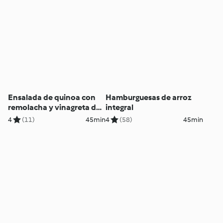
Ensalada de quinoa con
Hamburguesas de arroz
remolacha y vinagreta de
integral
frambuesas
4
(11)
45min
4
(58)
45min