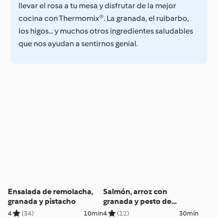
llevar el rosa a tu mesa y disfrutar de la mejor
cocina con Thermomix®. La granada, el ruibarbo,
los higos... y muchos otros ingredientes saludables
que nos ayudan a sentirnos genial.
Ensalada de remolacha,
Salmón, arroz con
granada y pistacho
granada y pesto de
canónigos
4
(34)
10min
4
(12)
30min