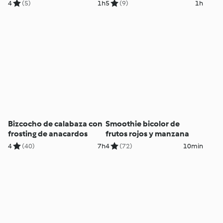
frutos rojos
4
(5)
1h
5
(9)
1h
Bizcocho de calabaza con
Smoothie bicolor de
frosting de anacardos
frutos rojos y manzana
4
(40)
7h
4
(72)
10min