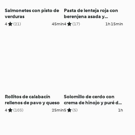
Salmonetes con pisto de
Pasta de lenteja roja con
verduras
berenjena asada y
langostinos
4
(21)
45min
4
(17)
1h 15min
Rollitos de calabacín
Solomillo de cerdo con
rellenos de pavo y queso
crema de hinojo y puré de
chirivías
4
(103)
25min
5
(5)
1h