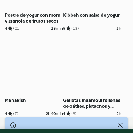
Postre de yogur con mora
Kibbeh con salsa de yogur
y granola de frutos secos
4
(21)
15min
5
(13)
1h
Manakish
Galletas maamoul rellenas
de dátiles, pistachos y
nueces
4
(7)
2h 40min
4
(9)
2h
© Copyright 2026