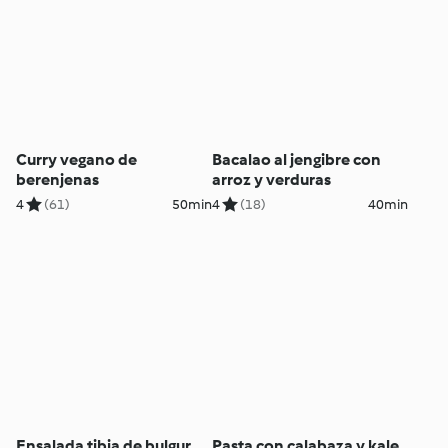
Curry vegano de
Bacalao al jengibre con
berenjenas
arroz y verduras
4
(61)
50min
4
(18)
40min
Ensalada tibia de bulgur
Pasta con calabaza y kale