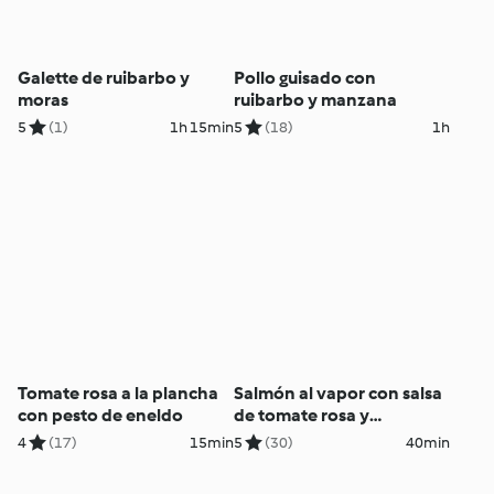
Galette de ruibarbo y
Pollo guisado con
moras
ruibarbo y manzana
5
(1)
1h 15min
5
(18)
1h
Tomate rosa a la plancha
Salmón al vapor con salsa
con pesto de eneldo
de tomate rosa y
aceitunas y espárragos
4
(17)
15min
5
(30)
40min
verdes