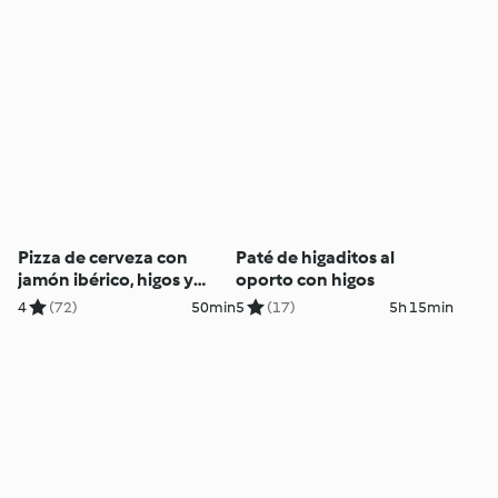
Pizza de cerveza con
Paté de higaditos al
jamón ibérico, higos y
oporto con higos
rúcula
4
(72)
50min
5
(17)
5h 15min