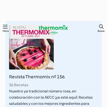
Ir
Menú
Buscar
al
contenido
principal
Revista Thermomix nº 156
36 Recetas
Nuestro ya tradicional número rosa, en
colaboración con la AECC ¡ya está aquí!. Recetas
saludables y con los mejores ingredientes para