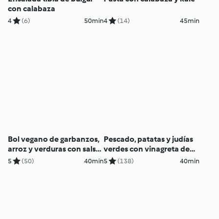
con calabaza
4
(6)
50min
4
(14)
45min
Bol vegano de garbanzos,
Pescado, patatas y judías
arroz y verduras con salsa
verdes con vinagreta de
de cacahuete
limón
5
(50)
40min
5
(138)
40min