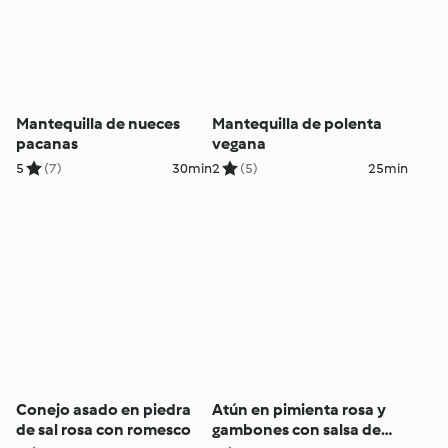
Mantequilla de nueces
Mantequilla de polenta
pacanas
vegana
5
(7)
30min
2
(5)
25min
Conejo asado en piedra
Atún en pimienta rosa y
de sal rosa con romesco
gambones con salsa de