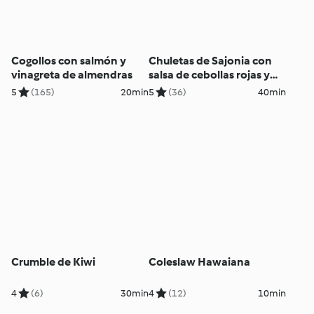
Cogollos con salmón y
Chuletas de Sajonia con
vinagreta de almendras
salsa de cebollas rojas y
puré de patatas
5
(165)
20min
5
(36)
40min
Crumble de Kiwi
Coleslaw Hawaiana
4
(6)
30min
4
(12)
10min