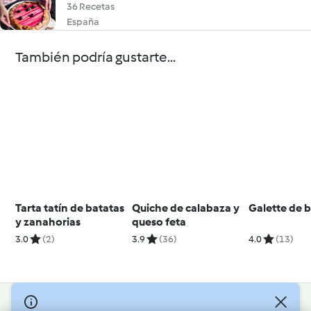
36 Recetas
España
También podría gustarte...
Tarta tatín de batatas
Quiche de calabaza y
Galette de b
y zanahorias
queso feta
3.0
(2)
3.9
(36)
4.0
(13)
© Copyright 2026