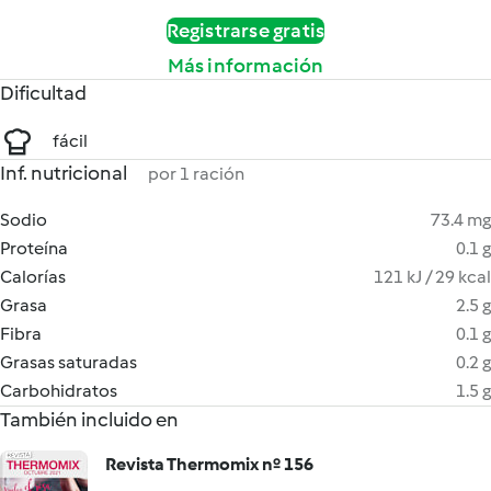
Registrarse gratis
Más información
Dificultad
fácil
Inf. nutricional
por 1 ración
Sodio
73.4 mg
Proteína
0.1 g
Calorías
121 kJ / 29 kcal
Grasa
2.5 g
Fibra
0.1 g
Grasas saturadas
0.2 g
Carbohidratos
1.5 g
También incluido en
Revista Thermomix nº 156