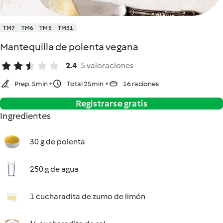
TM7
TM6
TM5
TM31
Mantequilla de polenta vegana
2.4
5 valoraciones
Prep. 5min
Total 25min
16 raciones
Registrarse gratis
Ingredientes
30 g de polenta
250 g de agua
1 cucharadita de zumo de limón