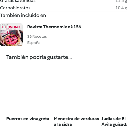
Grasas saturadas
11.5 g
Carbohidratos
10.4 g
También incluido en
Revista Thermomix nº 156
36 Recetas
España
También podría gustarte...
Puerros en vinagreta
Menestra de verduras
Judías de El
a la sidra
Ávila guisad