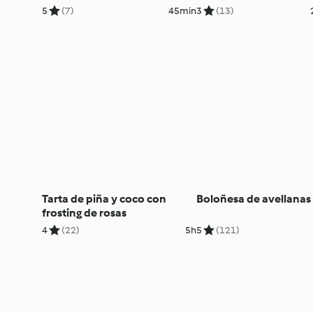
5
(7)
45min
3
(13)
Tarta de piña y coco con
Boloñesa de avellanas
frosting de rosas
4
(22)
5h
5
(121)