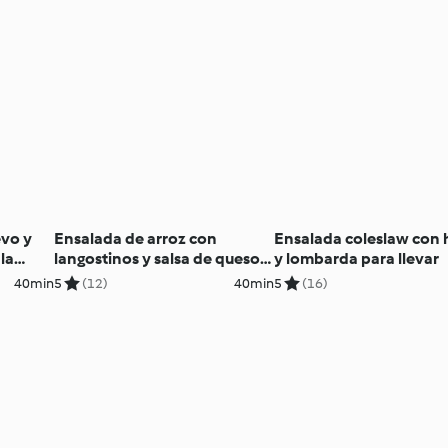
evo y
Ensalada de arroz con
Ensalada coleslaw con
la
langostinos y salsa de queso
y lombarda para llevar
para llevar
40min
5
(12)
40min
5
(16)