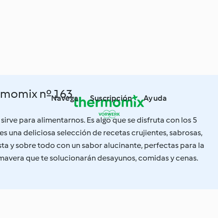
rmomix nº 163
Navega
Suscripción
Ayuda
sirve para alimentarnos. Es algo que se disfruta con los 5
nes una deliciosa selección de recetas crujientes, sabrosas,
ista y sobre todo con un sabor alucinante, perfectas para la
avera que te solucionarán desayunos, comidas y cenas.