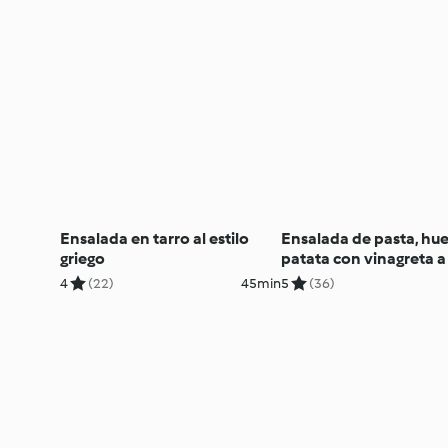
Ensalada en tarro al estilo
Ensalada de pasta, hu
griego
patata con vinagreta a 
italiana
4
(22)
45min
5
(36)