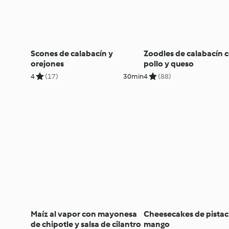
Scones de calabacín y
Zoodles de calabacín 
orejones
pollo y queso
4
(17)
30min
4
(88)
Maíz al vapor con mayonesa
Cheesecakes de pista
de chipotle y salsa de cilantro
mango