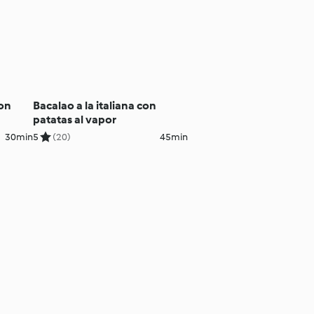
con
Bacalao a la italiana con
patatas al vapor
30min
5
(20)
45min