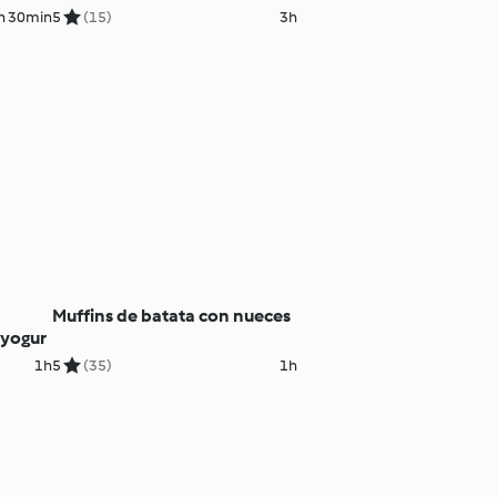
h 30min
5
(15)
3h
Muffins de batata con nueces
 yogur
1h
5
(35)
1h