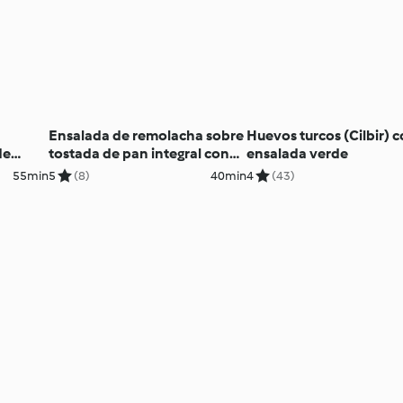
Ensalada de remolacha sobre
Huevos turcos (Cilbir) 
de
tostada de pan integral con
ensalada verde
queso frito
55min
5
(8)
40min
4
(43)