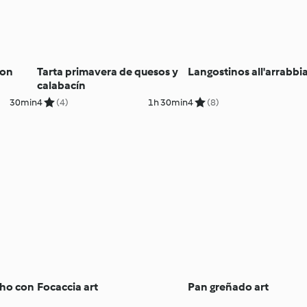
con
Tarta primavera de quesos y
Langostinos all'arrabbi
calabacín
30min
4
(4)
1h 30min
4
(8)
cho con
Focaccia art
Pan greñado art