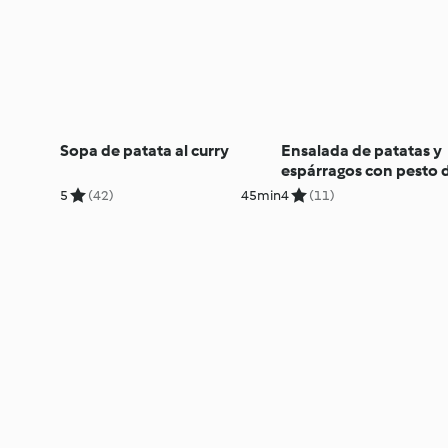
Sopa de patata al curry
Ensalada de patatas y
espárragos con pesto 
eneldo
5
(42)
45min
4
(11)