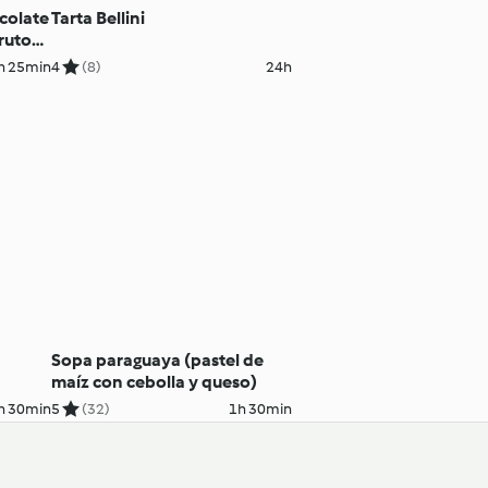
ocolate
Tarta Bellini
rutos
a
h 25min
4
(8)
24h
Sopa paraguaya (pastel de
maíz con cebolla y queso)
h 30min
5
(32)
1h 30min