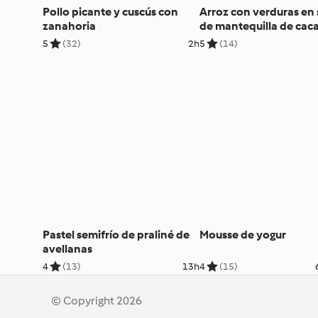
Pollo picante y cuscús con
Arroz con verduras en 
zanahoria
de mantequilla de cac
5
(32)
2h
5
(14)
Pastel semifrío de praliné de
Mousse de yogur
avellanas
4
(13)
13h
4
(15)
© Copyright 2026