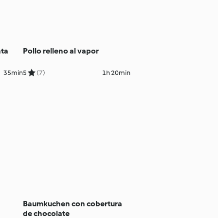
ata
Pollo relleno al vapor
35min
5
(7)
1h 20min
Baumkuchen con cobertura
de chocolate