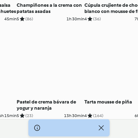
salsa
Champiñones a la crema con
Cúpula crujiente de ch
ahuetes
patatas asadas
blanco con mousse de f
rojos y corazón de fres
45min
5
(86)
1h 30min
4
(36)
7
Pastel de crema bávara de
Tarta mousse de piña
yogur y naranja
6h 15min
5
(23)
13h 30min
4
(164)
6