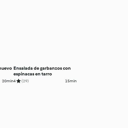
 huevo
Ensalada de garbanzos con
espinacas en tarro
20min
4
(29)
15min