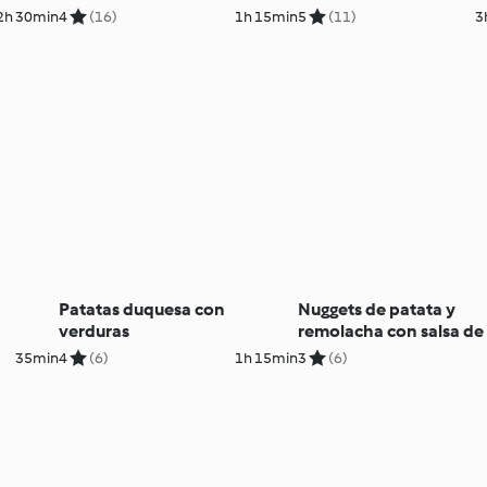
2h 30min
4
(16)
1h 15min
5
(11)
3
Patatas duquesa con
Nuggets de patata y
verduras
remolacha con salsa de
35min
4
(6)
1h 15min
3
(6)