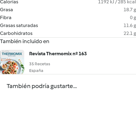
Calorías
1192 kJ / 285 kcal
Grasa
18.7 g
Fibra
0 g
Grasas saturadas
11.6 g
Carbohidratos
22.1 g
También incluido en
Revista Thermomix nº 163
35 Recetas
España
También podría gustarte...