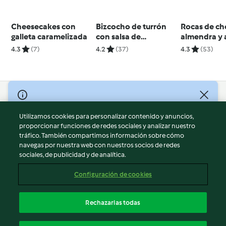
Cheesecakes con
Bizcocho de turrón
Rocas de ch
galleta caramelizada
con salsa de
almendra y 
chocolate blanco y
4.3
(7)
4.2
(37)
4.3
(53)
turrón
© Copyright 2026
Utilizamos cookies para personalizar contenido y anuncios,
Términos de uso
proporcionar funciones de redes sociales y analizar nuestro
Política de privacidad
tráfico. También compartimos información sobre cómo
Aviso legal
navegas por nuestra web con nuestros socios de redes
sociales, de publicidad y de analítica.
Información legal
Cookies
Configuración de cookies
Reportar contenido
Cancelar suscripción
Rechazarlas todas
Declaración de accesibilidad