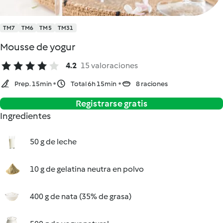
TM7
TM6
TM5
TM31
Mousse de yogur
4.2
15 valoraciones
Prep. 15min
Total 6h 15min
8 raciones
Registrarse gratis
Ingredientes
50 g de leche
10 g de gelatina neutra en polvo
400 g de nata (35% de grasa)