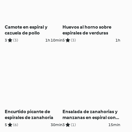
Camote en espiral y
Huevos al horno sobre
cazuela de pollo
espirales de verduras
3
(3)
1h 10min
5
(3)
1h
Encurtido picante de
Ensalada de zanahorias y
espirales de zanahoria
manzanas en espiral con
queso feta y nueces
5
(6)
30min
3
(1)
15min