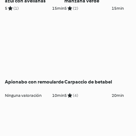
azul con avellanas
manzana verde
5
(1)
15min
5
(2)
15min
Apionabo con remoularde
Carpaccio de betabel
Ninguna valoración
10min
5
(4)
20min