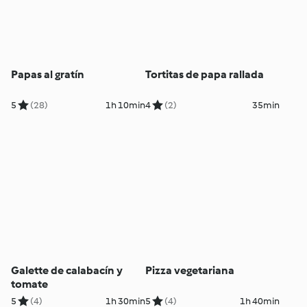
Papas al gratín
Tortitas de papa rallada
5
(28)
1h 10min
4
(2)
35min
Galette de calabacín y
Pizza vegetariana
tomate
5
(4)
1h 30min
5
(4)
1h 40min