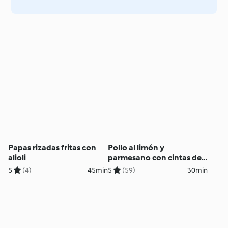
Papas rizadas fritas con
Pollo al limón y
alioli
parmesano con cintas de
calabacita
5
(4)
45min
5
(59)
30min