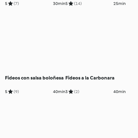
limón
5
(7)
30min
5
(14)
25min
Fideos con salsa boloñesa
Fideos a la Carbonara
5
(9)
40min
3
(2)
40min