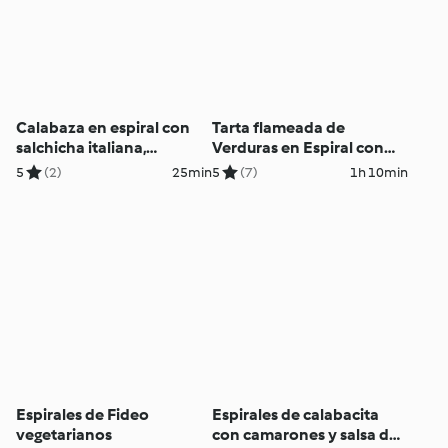
Calabaza en espiral con
Tarta flameada de
salchicha italiana,
Verduras en Espiral con
gorgonzola y nueces
Halloumi
5
(2)
25min
5
(7)
1h 10min
Espirales de Fideo
Espirales de calabacita
vegetarianos
con camarones y salsa de