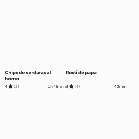
Chips de verduras al
Rosti de papa
horno
4
(3)
1h 45min
3
(4)
40min