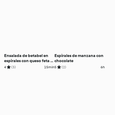
Ensalada de betabel en
Espirales de manzana con
espirales con queso feta y
chocolate
nueces
4
(3)
15min
5
(2)
6h