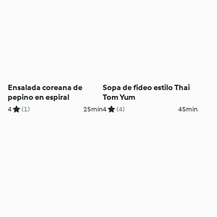
Ensalada coreana de
Sopa de fideo estilo Thai
pepino en espiral
Tom Yum
4
(1)
25min
4
(4)
45min