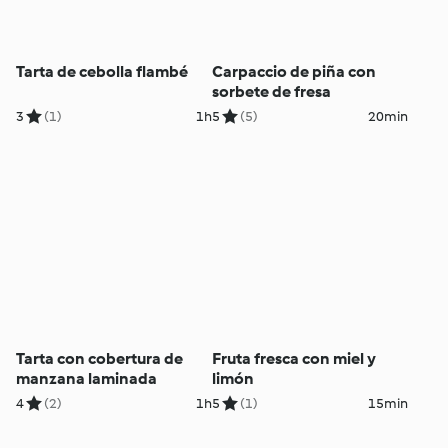
Tarta de cebolla flambé
Carpaccio de piña con
sorbete de fresa
3
(1)
1h
5
(5)
20min
Tarta con cobertura de
Fruta fresca con miel y
manzana laminada
limón
4
(2)
1h
5
(1)
15min