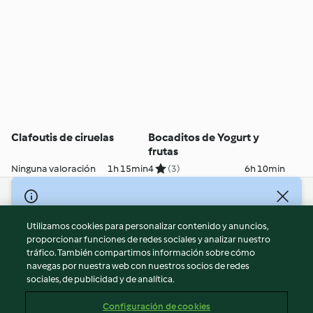
Clafoutis de ciruelas
Bocaditos de Yogurt y
frutas
Ninguna valoración
1h 15min
4
(3)
6h 10min
© Copyright 2026
Utilizamos cookies para personalizar contenido y anuncios,
Términos de uso
proporcionar funciones de redes sociales y analizar nuestro
Política de privacidad
tráfico. También compartimos información sobre cómo
Aviso legal
navegas por nuestra web con nuestros socios de redes
sociales, de publicidad y de analítica.
Información legal
Cookies
Configuración de cookies