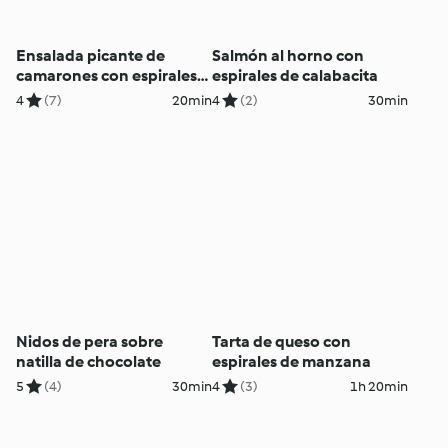
Ensalada picante de
Salmón al horno con
camarones con espirales
espirales de calabacita
de zanahoria y pepino
4
(7)
20min
4
(2)
30min
Nidos de pera sobre
Tarta de queso con
natilla de chocolate
espirales de manzana
5
(4)
30min
4
(3)
1h 20min