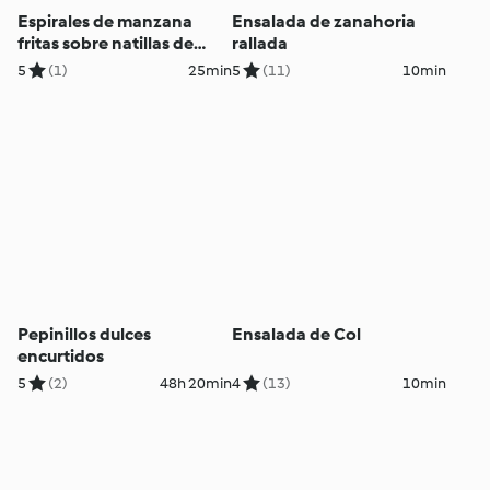
Espirales de manzana
Ensalada de zanahoria
fritas sobre natillas de
rallada
vainilla
5
(1)
25min
5
(11)
10min
Pepinillos dulces
Ensalada de Col
encurtidos
5
(2)
48h 20min
4
(13)
10min