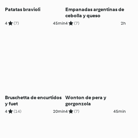
Patatas bravioli
Empanadas argentinas de
cebolla y queso
4
(7)
45min
4
(7)
2h
Bruschetta de encurtidos
Wonton de pera y
y fuet
gorgonzola
4
(14)
20min
4
(7)
45min