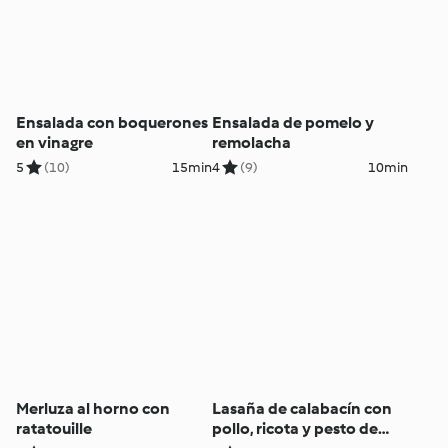
Ensalada con boquerones
Ensalada de pomelo y
en vinagre
remolacha
5
(10)
15min
4
(9)
10min
Merluza al horno con
Lasaña de calabacín con
ratatouille
pollo, ricota y pesto de