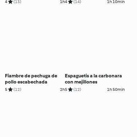
nuez
4
(13)
1h
4
(14)
1h 10min
Fiambre de pechuga de
Espaguetis a la carbonara
pollo escabechada
con mejillones
5
(12)
2h
5
(12)
1h 50min