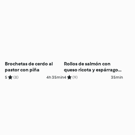
Brochetas de cerdo al
Rollos de salmón con
pastor con piña
queso ricota y espárragos
trigueros
5
(8)
4h 35min
4
(9)
35min