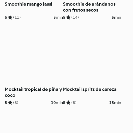
Smoothie mango lassi
Smoothie de arándanos
con frutos secos
5
(11)
5min
5
(14)
5min
Mocktail tropical de piña y
Mocktail spritz de cereza
coco
5
(8)
10min
5
(8)
15min