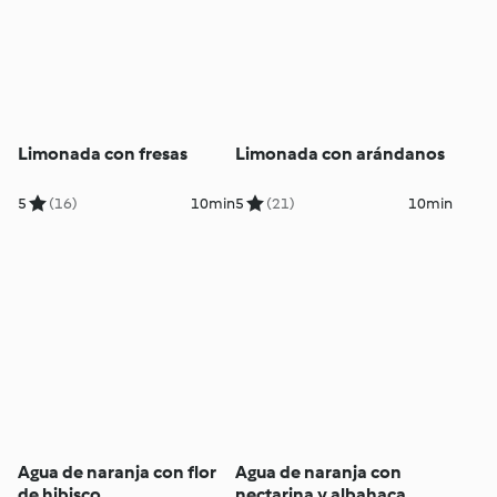
Limonada con fresas
Limonada con arándanos
5
(16)
10min
5
(21)
10min
Agua de naranja con flor
Agua de naranja con
de hibisco
nectarina y albahaca