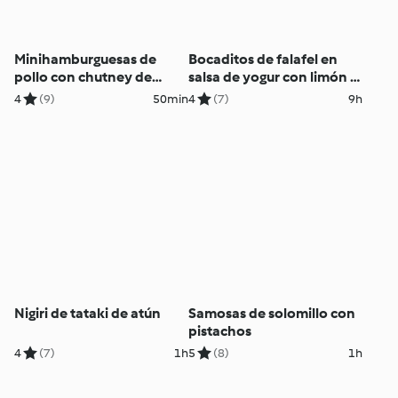
Minihamburguesas de
Bocaditos de falafel en
pollo con chutney de
salsa de yogur con limón y
beicon
eneldo
4
(9)
50min
4
(7)
9h
Nigiri de tataki de atún
Samosas de solomillo con
pistachos
4
(7)
1h
5
(8)
1h