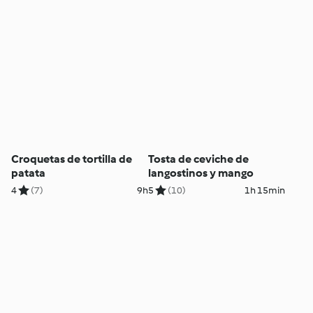
Croquetas de tortilla de
Tosta de ceviche de
patata
langostinos y mango
4
(7)
9h
5
(10)
1h 15min