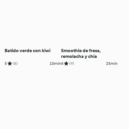
Batido verde con kiwi
Smoothie de fresa,
remolacha y chía
5
(8)
10min
4
(9)
25min