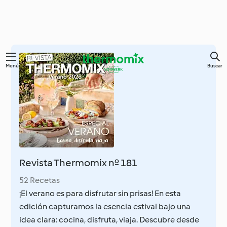
Ir
Menú
Buscar
al
contenido
principal
Revista Thermomix nº 181
52 Recetas
¡El verano es para disfrutar sin prisas! En esta
edición capturamos la esencia estival bajo una
idea clara: cocina, disfruta, viaja. Descubre desde