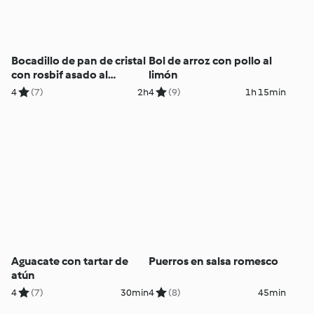
Bocadillo de pan de cristal
Bol de arroz con pollo al
con rosbif asado al
limón
chimichurri
4
(7)
2h
4
(9)
1h 15min
Aguacate con tartar de
Puerros en salsa romesco
atún
4
(7)
30min
4
(8)
45min