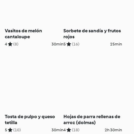
Vasitos de melón
Sorbete de sandía y frutos
cantaloupe
rojos
4
(8)
30min
5
(16)
25min
Tosta de pulpo y queso
Hojas de parra rellenas de
tetilla
arroz (dolmas)
5
(10)
30min
4
(18)
2h 30min