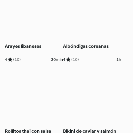
Arayes libaneses
Albóndigas coreanas
4
(10)
30min
4
(10)
1h
Rollitos thai con salsa
Bikini de caviar y salmón