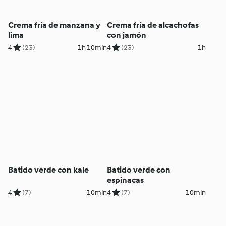
Crema fría de manzana y
Crema fría de alcachofas
lima
con jamón
4
(23)
1h 10min
4
(23)
1h
Batido verde con kale
Batido verde con
espinacas
4
(7)
10min
4
(7)
10min