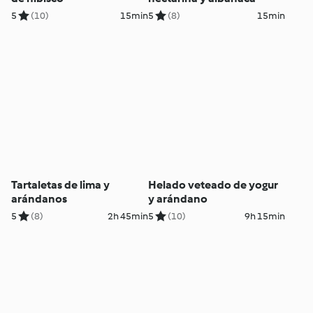
5
(10)
15min
5
(8)
15min
Tartaletas de lima y
Helado veteado de yogur
arándanos
y arándano
5
(8)
2h 45min
5
(10)
9h 15min