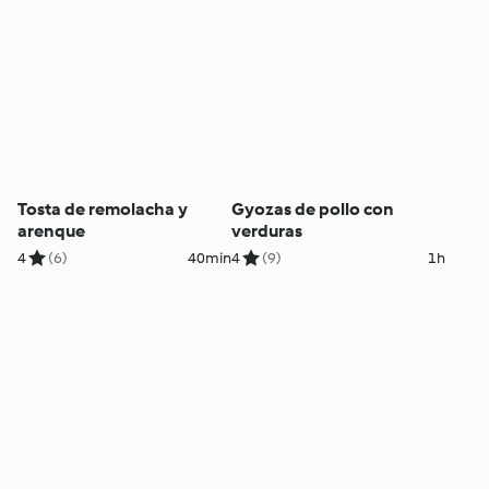
Tosta de remolacha y
Gyozas de pollo con
arenque
verduras
4
(6)
40min
4
(9)
1h