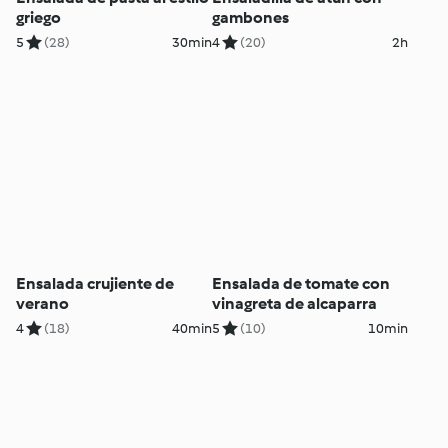
griego
gambones
5
(28)
30min
4
(20)
2h
Ensalada crujiente de
Ensalada de tomate con
verano
vinagreta de alcaparra
4
(18)
40min
5
(10)
10min