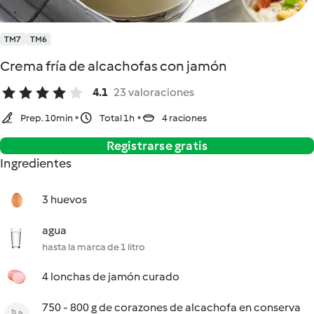
TM7
TM6
Crema fría de alcachofas con jamón
4.1
23 valoraciones
Prep. 10min
Total 1h
4 raciones
Registrarse gratis
Ingredientes
3 huevos
agua
hasta la marca de 1 litro
4 lonchas de jamón curado
750 - 800 g de corazones de alcachofa en conserva