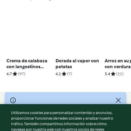
Crema de calabaza
Dorada al vapor con
Arroz en su
con langostinos
patatas
con verdura
dorados
4.7
(97)
4.1
(7)
3.4
(21)
© Copyright 2026
Utilizamos cookies para personalizar contenido y anuncios,
Términos de uso
proporcionar funciones de redes sociales y analizar nuestro
Política de privacidad
tráfico. También compartimos información sobre cómo
Aviso legal
navegas por nuestra web con nuestros socios de redes