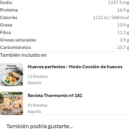
Sodio
1237.5 mg
Proteína
16.9 g
Calorías
1121 kJ / 268 kcal
Grasa
13.9 g
Fibra
11.5 g
Grasas saturadas
2.9 g
Carbohidratos
23.7 g
También incluido en
Huevos perfectos - Modo Cocción de huevos
13 Recetas
España
Revista Thermomix nº 181
52 Recetas
España
También podría gustarte...