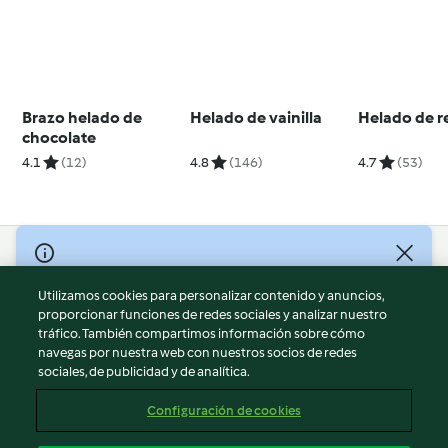
Brazo helado de
Helado de vainilla
Helado de r
chocolate
4.1
(12)
4.8
(146)
4.7
(53)
© Copyright 2026
Utilizamos cookies para personalizar contenido y anuncios,
Términos de uso
proporcionar funciones de redes sociales y analizar nuestro
Política de privacidad
tráfico. También compartimos información sobre cómo
Aviso legal
navegas por nuestra web con nuestros socios de redes
sociales, de publicidad y de analítica.
Información legal
Cookies
Configuración de cookies
Reportar contenido