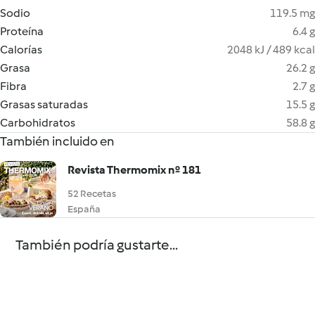
Sodio
119.5 mg
Proteína
6.4 g
Calorías
2048 kJ / 489 kcal
Grasa
26.2 g
Fibra
2.7 g
Grasas saturadas
15.5 g
Carbohidratos
58.8 g
También incluido en
Revista Thermomix nº 181
52 Recetas
España
También podría gustarte...