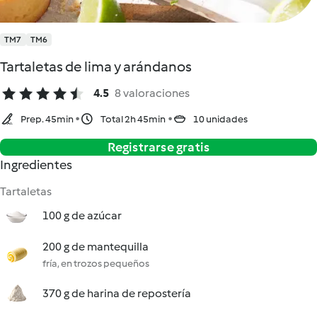
TM7
TM6
Tartaletas de lima y arándanos
4.5
8 valoraciones
Prep. 45min
Total 2h 45min
10 unidades
Registrarse gratis
Ingredientes
Tartaletas
100 g de azúcar
200 g de mantequilla
fría, en trozos pequeños
370 g de harina de repostería