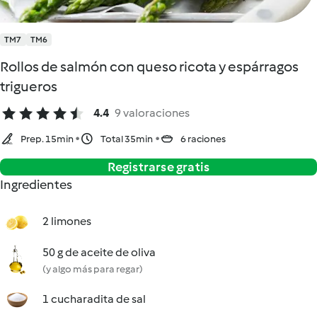
TM7
TM6
Rollos de salmón con queso ricota y espárragos
trigueros
4.4
9 valoraciones
Prep. 15min
Total 35min
6 raciones
Registrarse gratis
Ingredientes
2 limones
50 g de aceite de oliva
(y algo más para regar)
1 cucharadita de sal