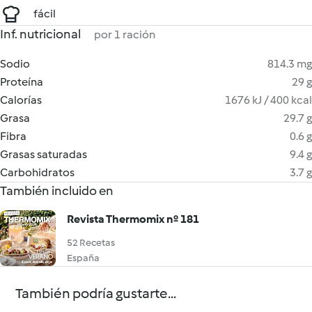
fácil
Inf. nutricional
por 1 ración
Sodio
814.3 mg
Proteína
29 g
Calorías
1676 kJ / 400 kcal
Grasa
29.7 g
Fibra
0.6 g
Grasas saturadas
9.4 g
Carbohidratos
3.7 g
También incluido en
Revista Thermomix nº 181
52 Recetas
España
También podría gustarte...