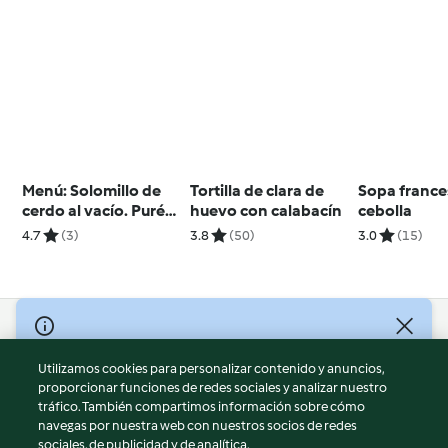
Menú: Solomillo de
Tortilla de clara de
Sopa france
cerdo al vacío. Puré
huevo con calabacín
cebolla
de patatas y
4.7
(3)
3.8
(50)
3.0
(15)
espinacas. Manzanas
al vino
© Copyright 2026
Utilizamos cookies para personalizar contenido y anuncios,
Términos de uso
proporcionar funciones de redes sociales y analizar nuestro
Política de privacidad
tráfico. También compartimos información sobre cómo
Aviso legal
navegas por nuestra web con nuestros socios de redes
sociales, de publicidad y de analítica.