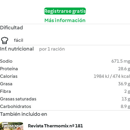
Registrarse gratis
Más información
Dificultad
fácil
Inf. nutricional
por 1 ración
Sodio
671.5 mg
Proteína
28.6 g
Calorías
1984 kJ / 474 kcal
Grasa
36.9 g
Fibra
2 g
Grasas saturadas
13 g
Carbohidratos
8.9 g
También incluido en
Revista Thermomix nº 181