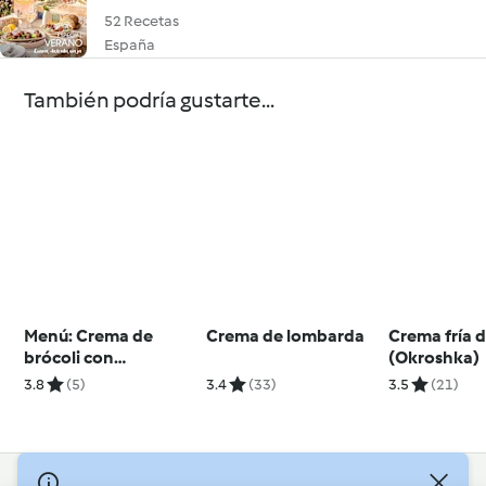
52 Recetas
España
También podría gustarte...
Menú: Crema de
Crema de lombarda
Crema fría 
brócoli con
(Okroshka)
gorgonzola, salmón
3.8
(5)
3.4
(33)
3.5
(21)
con verduras y salsa
de eneldo