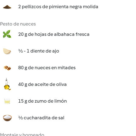
2 pellizcos de pimienta negra molida
Pesto de nueces
20 g de hojas de albahaca fresca
½ - 1 diente de ajo
80 g de nueces en mitades
40 g de aceite de oliva
15 g de zumo de limón
½ cucharadita de sal
Montaje y horneado