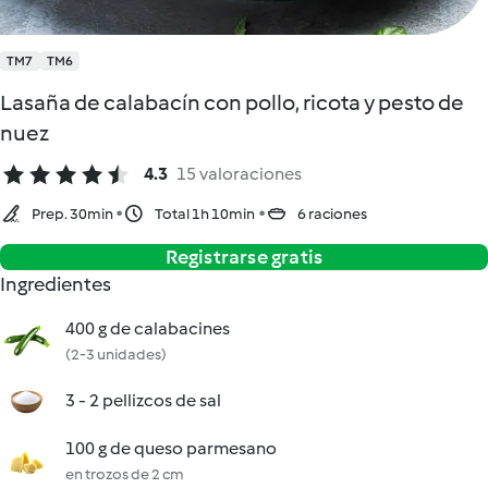
TM7
TM6
Lasaña de calabacín con pollo, ricota y pesto de
nuez
4.3
15 valoraciones
Prep. 30min
Total 1h 10min
6 raciones
Registrarse gratis
Ingredientes
400 g de calabacines
(2-3 unidades)
3 - 2 pellizcos de sal
100 g de queso parmesano
en trozos de 2 cm