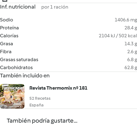
Inf. nutricional
por 1 ración
Sodio
1406.6 mg
Proteína
28.4 g
Calorías
2104 kJ / 502 kcal
Grasa
14.3 g
Fibra
2.6 g
Grasas saturadas
6.8 g
Carbohidratos
62.8 g
También incluido en
Revista Thermomix nº 181
52 Recetas
España
También podría gustarte...