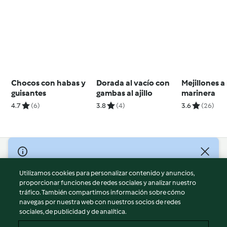
Chocos con habas y
Dorada al vacío con
Mejillones a 
guisantes
gambas al ajillo
marinera
4.7
(6)
3.8
(4)
3.6
(26)
© Copyright 2026
Utilizamos cookies para personalizar contenido y anuncios,
Términos de uso
proporcionar funciones de redes sociales y analizar nuestro
Política de privacidad
tráfico. También compartimos información sobre cómo
Aviso legal
navegas por nuestra web con nuestros socios de redes
sociales, de publicidad y de analítica.
Información legal