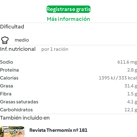
Registrarse gratis
Más información
Dificultad
medio
Inf. nutricional
por 1 ración
Sodio
611.6 mg
Proteína
2.8 g
Calorías
1395 kJ / 333 kcal
Grasa
31.4 g
Fibra
1.5 g
Grasas saturadas
4.1 g
Carbohidratos
12.1 g
También incluido en
Revista Thermomix nº 181