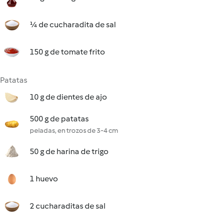
¼ de cucharadita de sal
150 g de tomate frito
Patatas
10 g de dientes de ajo
500 g de patatas
peladas, en trozos de 3-4 cm
50 g de harina de trigo
1 huevo
2 cucharaditas de sal