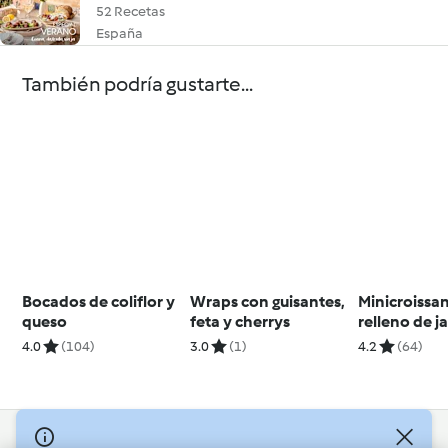
52 Recetas
España
También podría gustarte...
Bocados de coliflor y
Wraps con guisantes,
Minicroissa
queso
feta y cherrys
relleno de 
queso
4.0
(104)
3.0
(1)
4.2
(64)
© Copyright 2026