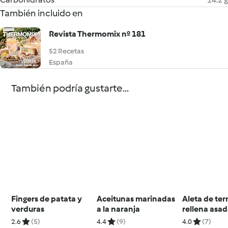
También incluido en
Revista Thermomix nº 181
52 Recetas
España
También podría gustarte...
Fingers de patata y
Aceitunas marinadas
Aleta de ter
verduras
a la naranja
rellena asa
salsa de vin
2.6
(5)
4.4
(9)
4.0
(7)