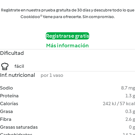
Regístrate en nuestra prueba gratuita de 30 días y descubre todo lo que
Cookidoo® tiene para ofrecerte. Sin compromiso.
Registrarse gratis
Más información
Dificultad
fácil
Inf. nutricional
por 1 vaso
Sodio
8.7 mg
Proteína
1.3 g
Calorías
242 kJ / 57 kcal
Grasa
0.3 g
Fibra
2.6 g
Grasas saturadas
0 g
Carbohidratos
14.2 g