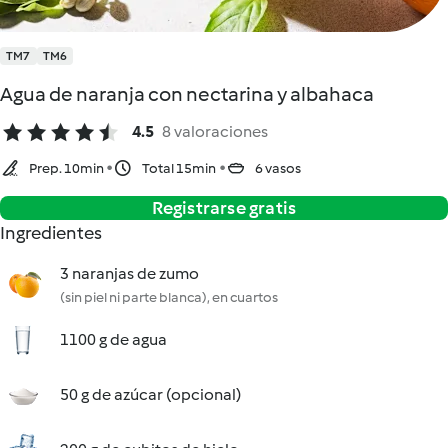
TM7
TM6
Agua de naranja con nectarina y albahaca
4.5
8 valoraciones
Prep. 10min
Total 15min
6 vasos
Registrarse gratis
Ingredientes
3 naranjas de zumo
(sin piel ni parte blanca), en cuartos
1100 g de agua
50 g de azúcar (opcional)