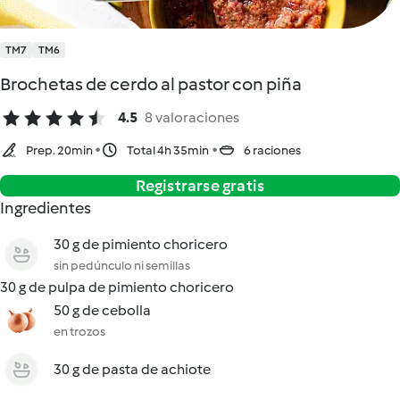
TM7
TM6
Brochetas de cerdo al pastor con piña
4.5
8 valoraciones
Prep. 20min
Total 4h 35min
6 raciones
Registrarse gratis
Ingredientes
30 g de pimiento choricero
sin pedúnculo ni semillas
30 g de pulpa de pimiento choricero
50 g de cebolla
en trozos
30 g de pasta de achiote