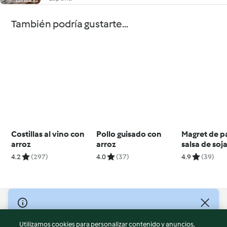
También podría gustarte...
Costillas al vino con
Pollo guisado con
Magret de p
arroz
arroz
salsa de soja
4.2
(297)
4.0
(37)
4.9
(39)
© Copyright 2026
Utilizamos cookies para personalizar contenido y anuncios,
Términos de uso