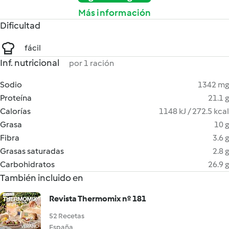
Más información
Dificultad
fácil
Inf. nutricional
por 1 ración
Sodio
1342 mg
Proteína
21.1 g
Calorías
1148 kJ / 272.5 kcal
Grasa
10 g
Fibra
3.6 g
Grasas saturadas
2.8 g
Carbohidratos
26.9 g
También incluido en
Revista Thermomix nº 181
52 Recetas
España