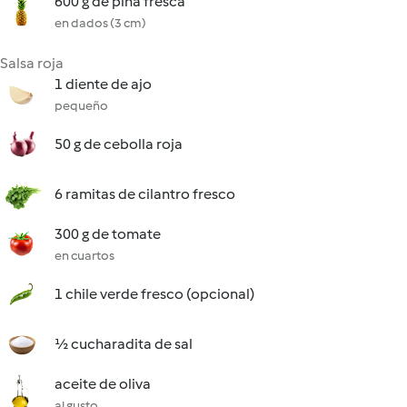
600 g de piña fresca
en dados (3 cm)
Salsa roja
1 diente de ajo
pequeño
50 g de cebolla roja
6 ramitas de cilantro fresco
300 g de tomate
en cuartos
1 chile verde fresco (opcional)
½ cucharadita de sal
aceite de oliva
al gusto