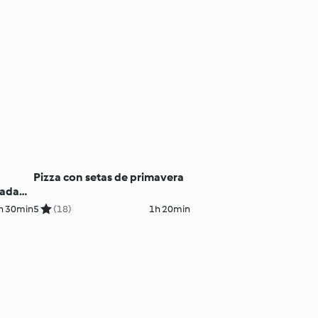
Pizza con setas de primavera
lada
ollo.
h 30min
5
(18)
1h 20min
uras