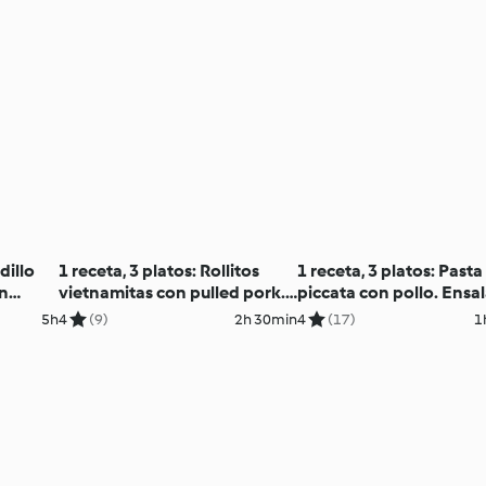
dillo
1 receta, 3 platos: Rollitos
1 receta, 3 platos: Pasta
on
vietnamitas con pulled pork.
piccata con pollo. Ensa
ar siu
Tacos con pulled pork.
de fideos orientales y p
5h
4
(9)
2h 30min
4
(17)
1
Ensalada de judías negras con
Cuscús con pollo y verd
pulled pork