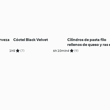
erveza
Cóctel Black Velvet
Cilindros de pasta filo
rellenos de queso y ras 
hanut
1h
5
(7)
6h 10min
4
(9)