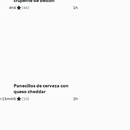
crujiente de beicon
4h
4
(46)
1h
Panecillos de cerveza con
queso cheddar
h 15min
5
(10)
2h