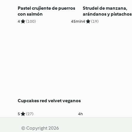
Pastel crujiente de puerros
Strudel de manzana,
con salmón
arándanos y pistachos
masa filo
4
(100)
45min
4
(19)
Cupcakes red velvet veganos
5
(27)
4h
© Copyright 2026