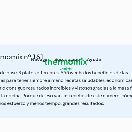
rmomix nº 161
Navega
Suscripción
Ayuda
de base, 3 platos diferentes. Aprovecha los beneficios de las
as para tener siempre a mano recetas saludables, económicas
 o consigue resultados increíbles y vistosos gracias a la masa f
 la cocina. Porque de eso van las recetas de este número, cóm
os esfuerzo y menos tiempo, grandes resultados.