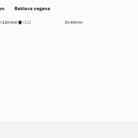
on
Baklava vegana
h 10min
4
(12)
2h 40min