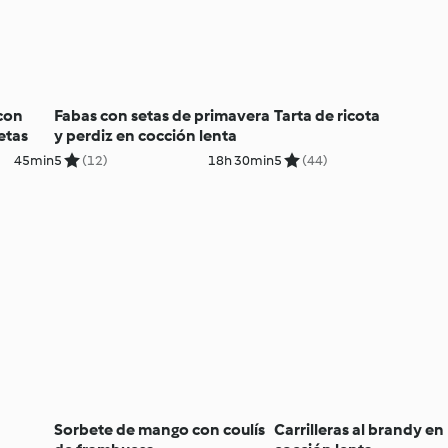
con
Fabas con setas de primavera
Tarta de ricota
etas
y perdiz en cocción lenta
45min
5
(12)
18h 30min
5
(44)
Sorbete de mango con coulís
Carrilleras al brandy en