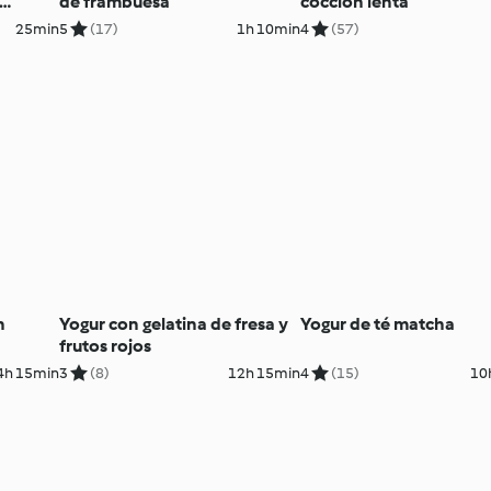
de frambuesa
cocción lenta
25min
5
(17)
1h 10min
4
(57)
n
Yogur con gelatina de fresa y
Yogur de té matcha
frutos rojos
4h 15min
3
(8)
12h 15min
4
(15)
10