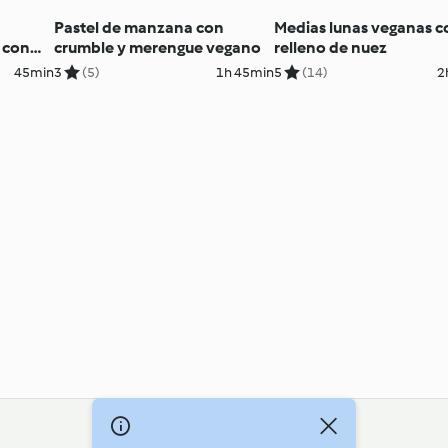
Pastel de manzana con
Medias lunas veganas c
 con
crumble y merengue vegano
relleno de nuez
45min
3
(5)
1h 45min
5
(14)
2