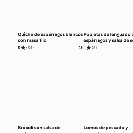
Quiche de espárragos blancos
Popietas de lenguado 
con masa filo
espárragos y salsa de s
5
(34)
1h
4
(5)
Brócoli con salsa de
Lomos de pescado y