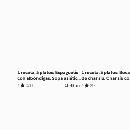
1 receta, 3 platos: Espaguetis
1 receta, 3 platos: Boca
con albóndigas. Sopa asiática
de char siu. Char siu c
con albóndigas. Ensalada
noodles y pak choi. Ch
4
(13)
1h 45min
4
(9)
griega con albóndigas
con arroz y brócoli