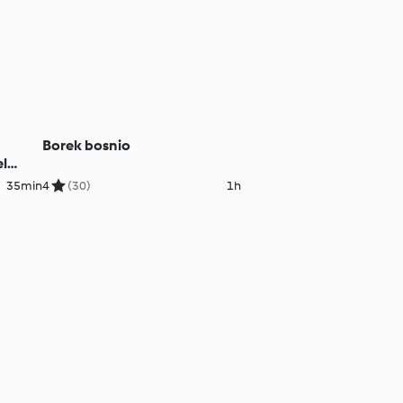
Borek bosnio
el
35min
4
(30)
1h