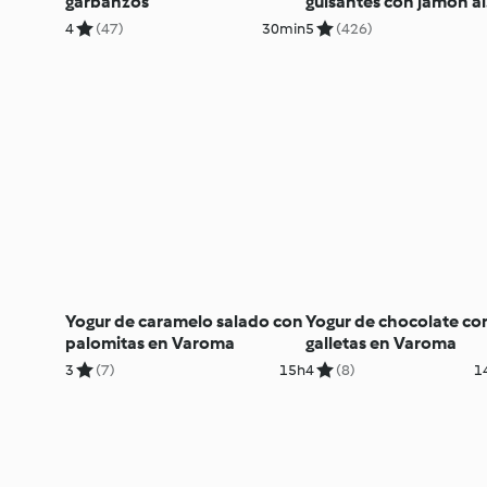
garbanzos
guisantes con jamón al
pimentón
4
(47)
30min
5
(426)
Yogur de caramelo salado con
Yogur de chocolate co
palomitas en Varoma
galletas en Varoma
3
(7)
15h
4
(8)
1