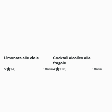
Limonata alle viole
Cocktail alcolico alle
fragole
5
(4)
10min
4
(10)
10min