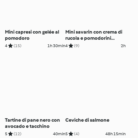
Mini capresi con gelée al
Mini savarin con crema di
pomodoro
rucola e pomodorini
confit
4
(15)
1h 30min
4
(9)
2h
Tartine di pane nero con
Ceviche di salmone
avocado e tacchino
5
(12)
40min
5
(4)
48h 15min