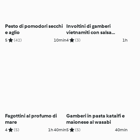
Pesto di pomodori secchi
Involtini di gamberi
e aglio
vietnamiti con salsa
agrodolce
5
(42)
10min
4
(3)
1h
Fagottini al profumo di
Gamberi in pasta kataifi e
mare
maionese al wasabi
4
(5)
1h 40min
5
(5)
40min