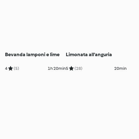
Bevanda lamponi e lime
Limonata all'anguria
4
(5)
1h 20min
5
(28)
20min