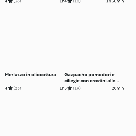
4
(36)
1h
4
(10)
1h 30min
Merluzzo in oliocottura
Gazpacho pomodori e
ciliegie con crostini alle
erbe
4
(23)
1h
5
(19)
20min