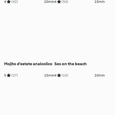
4
(42)
10min
4
(34)
15min
Mojito d'estate analcolico
Sex on the beach
5
(27)
15min
4
(10)
10min