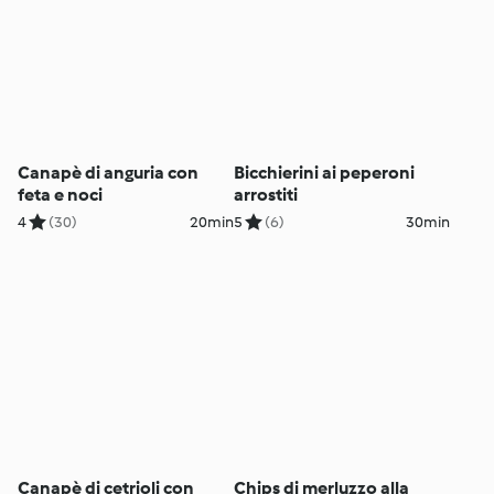
Canapè di anguria con
Bicchierini ai peperoni
feta e noci
arrostiti
4
(30)
20min
5
(6)
30min
Canapè di cetrioli con
Chips di merluzzo alla