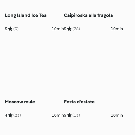
Long Island Ice Tea
Caipiroska alla fragola
5
(3)
10min
5
(78)
10min
Moscow mule
Festa d'estate
4
(23)
10min
5
(13)
10min