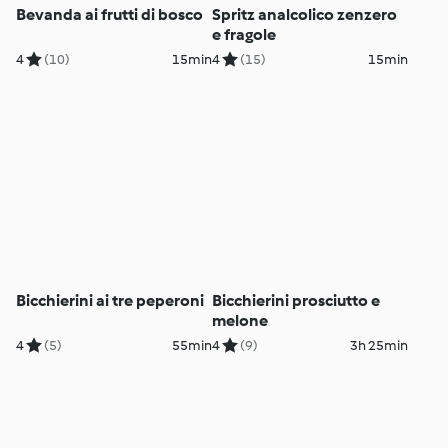
Bevanda ai frutti di bosco
Spritz analcolico zenzero
e fragole
4
(10)
15min
4
(15)
15min
Bicchierini ai tre peperoni
Bicchierini prosciutto e
melone
4
(5)
55min
4
(9)
3h 25min