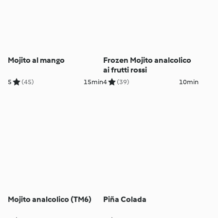
Mojito al mango
Frozen Mojito analcolico
ai frutti rossi
5
(45)
15min
4
(39)
10min
Mojito analcolico (TM6)
Piña Colada