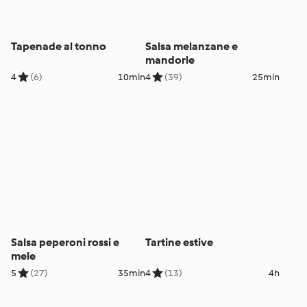
Tapenade al tonno
Salsa melanzane e
mandorle
4
(6)
10min
4
(39)
25min
Salsa peperoni rossi e
Tartine estive
mele
5
(27)
35min
4
(13)
4h