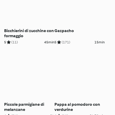
Bicchierini di zucchine con
Gazpacho
formaggio
5
(11)
45min
5
(171)
15min
Piccole parmigiane di
Pappa al pomodoro con
melanzane
verdurine