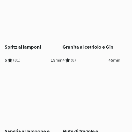
Spritz ai lamponi
Granita al cetriolo e Gin
5
(81)
15min
4
(8)
45min
Sangria al lampone e
Flute di fragole e