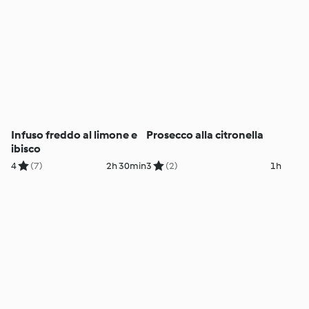
Infuso freddo al limone e
Prosecco alla citronella
ibisco
4
(7)
2h 30min
3
(2)
1h