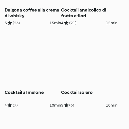
Dalgona coffee alla crema
Cocktail analcolico di
di whisky
frutta e fiori
3
(26)
15min
4
(21)
15min
Cocktail al melone
Cocktail solero
4
(7)
10min
5
(6)
10min