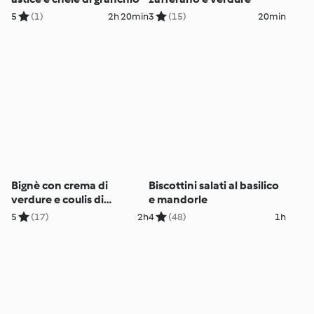
5
(1)
2h 20min
3
(15)
20min
Bignè con crema di
Biscottini salati al basilico
verdure e coulis di
e mandorle
peperoni
5
(17)
2h
4
(48)
1h