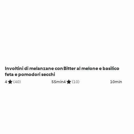
Involtini di melanzane con
Bitter al melone e basilico
feta e pomodori secchi
4
(40)
55min
4
(10)
10min