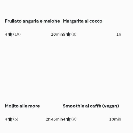
Frullato anguria e melone
Margarita al cocco
4
(19)
10min
5
(8)
1h
Mojito alle more
Smoothie al caffè (vegan)
4
(6)
2h 45min
4
(9)
10min