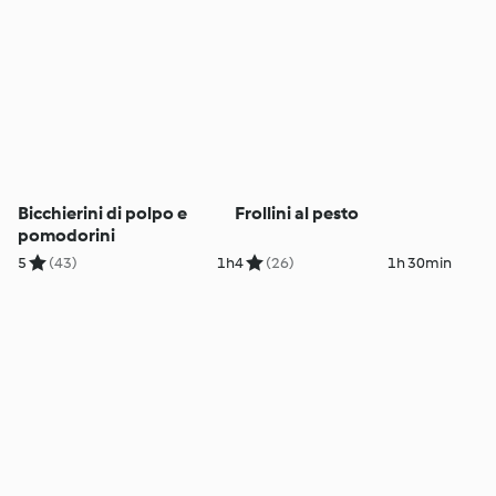
Bicchierini di polpo e
Frollini al pesto
pomodorini
5
(43)
1h
4
(26)
1h 30min