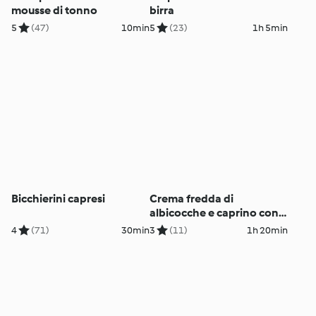
mousse di tonno
birra
5
(47)
10min
5
(23)
1h 5min
Bicchierini capresi
Crema fredda di
albicocche e caprino con
prosciutto croccante
4
(71)
30min
3
(11)
1h 20min