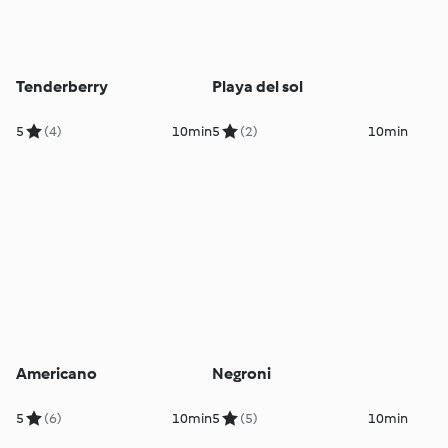
Tenderberry
Playa del sol
5
(4)
10min
5
(2)
10min
Americano
Negroni
5
(6)
10min
5
(5)
10min