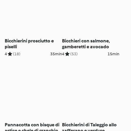
Bicchierini prosciutto e
Bicchieri con salmone,
piselli
gamberetti e avocado
4
(18)
35min
4
(53)
15min
Pannacotta con bisque di
Bicchierini di Taleggio allo
astice e chele di granchio
zafferano e verdure