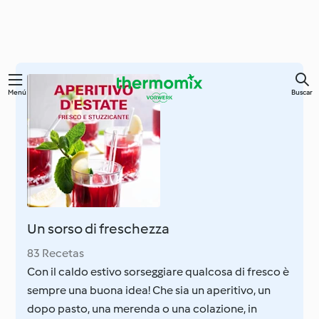
Ir
Menú
Buscar
al
contenido
principal
Un sorso di freschezza
83 Recetas
Con il caldo estivo sorseggiare qualcosa di fresco è
sempre una buona idea! Che sia un aperitivo, un
dopo pasto, una merenda o una colazione, in