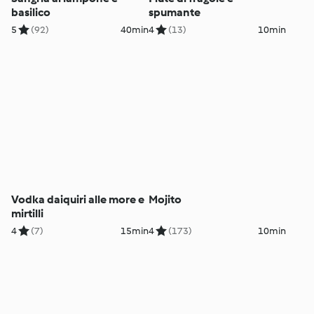
basilico
spumante
5
(92)
40min
4
(13)
10min
Vodka daiquiri alle more e
Mojito
mirtilli
4
(7)
15min
4
(173)
10min