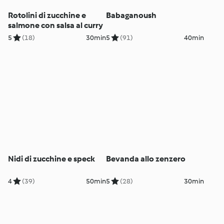
Rotolini di zucchine e
Babaganoush
salmone con salsa al curry
5
(18)
30min
5
(91)
40min
Nidi di zucchine e speck
Bevanda allo zenzero
4
(39)
50min
5
(28)
30min