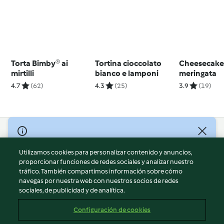
Torta Bimby® ai
Tortina cioccolato
Cheesecak
mirtilli
bianco e lamponi
meringata
4.7
(62)
4.3
(25)
3.9
(19)
© Copyright 2026
Utilizamos cookies para personalizar contenido y anuncios,
Términos de uso
proporcionar funciones de redes sociales y analizar nuestro
Política de privacidad
tráfico. También compartimos información sobre cómo
Aviso legal
navegas por nuestra web con nuestros socios de redes
sociales, de publicidad y de analítica.
Información legal
Cookies
Configuración de cookies
Reportar contenido