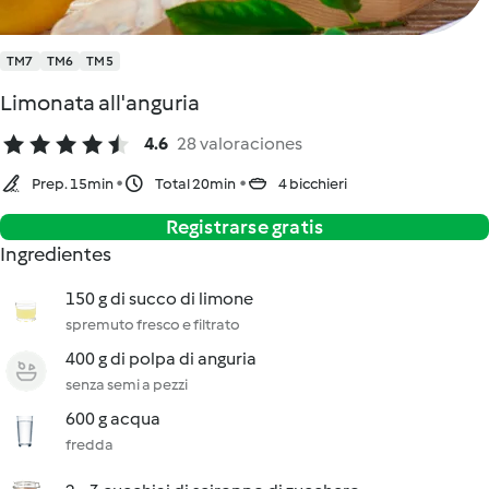
TM7
TM6
TM5
Limonata all'anguria
4.6
28 valoraciones
Prep. 15min
Total 20min
4 bicchieri
Registrarse gratis
Ingredientes
150 g di succo di limone
spremuto fresco e filtrato
400 g di polpa di anguria
senza semi a pezzi
600 g acqua
fredda