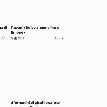
a di
Revani (Dolce al semolino e
limone)
45min
5
(51)
45min
Sformatini di piselli e carote