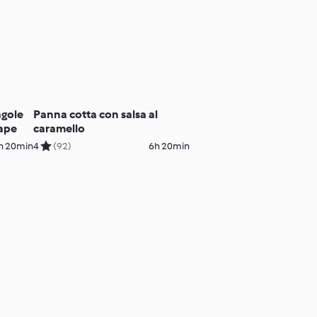
agole
Panna cotta con salsa al
'ape
caramello
h 20min
4
(92)
6h 20min