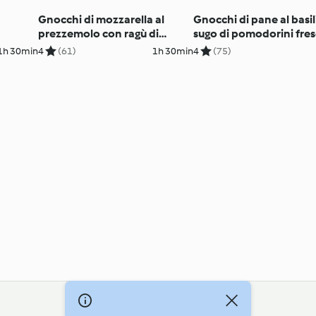
Gnocchi di mozzarella al
Gnocchi di pane al basil
prezzemolo con ragù di
sugo di pomodorini fres
funghi
1h 30min
4
(61)
1h 30min
4
(75)