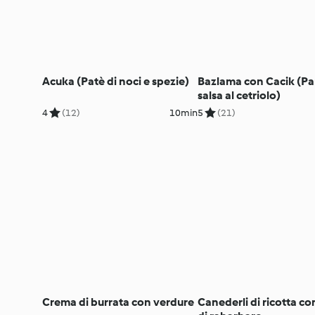
Acuka (Patè di noci e spezie)
Bazlama con Cacik (P
salsa al cetriolo)
4
(12)
10min
5
(21)
Crema di burrata con verdure
Canederli di ricotta co