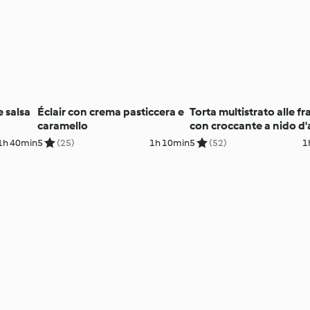
e salsa
Éclair con crema pasticcera e
Torta multistrato alle fr
caramello
con croccante a nido d
1h 40min
5
(25)
1h 10min
5
(52)
1