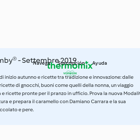
Bimby® - Settembre 2019
Navega
Suscripción
Ayuda
 inizio autunno e ricette tra tradizione e innovazione: dalle
icette di gnocchi, buoni come quelli della nonna, un viaggio
a e ricette pronte per il pranzo in ufficio. Prova la nuova Modali
ura e prepara il caramello con Damiano Carrara e la sua
occolato e pere.