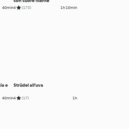
con cuore filante
40min
4
(173)
1h 10min
ia e
Strüdel all'uva
40min
4
(17)
1h