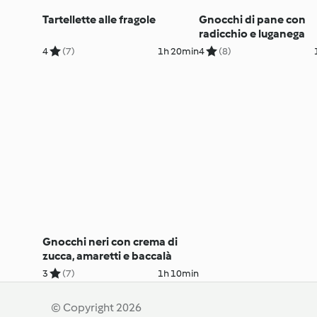
Tartellette alle fragole
Gnocchi di pane con
radicchio e luganega
4
(7)
1h 20min
4
(8)
Gnocchi neri con crema di
zucca, amaretti e baccalà
3
(7)
1h 10min
© Copyright 2026