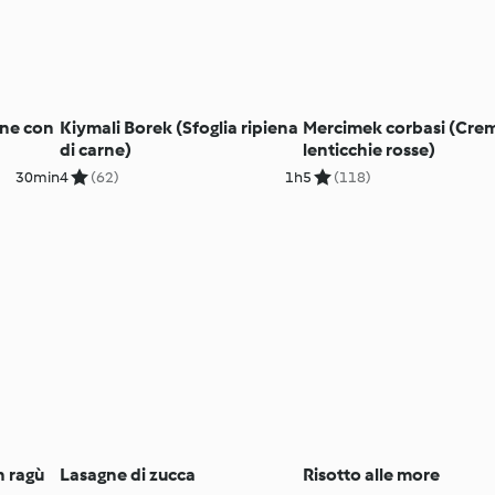
ane con
Kiymali Borek (Sfoglia ripiena
Mercimek corbasi (Crem
di carne)
lenticchie rosse)
30min
4
(62)
1h
5
(118)
n ragù
Lasagne di zucca
Risotto alle more