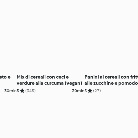
sto e
Mix di cereali con ceci e
Panini ai cereali con fri
verdure alla curcuma (vegan)
alle zucchine e pomodo
30min
5
(345)
30min
5
(27)