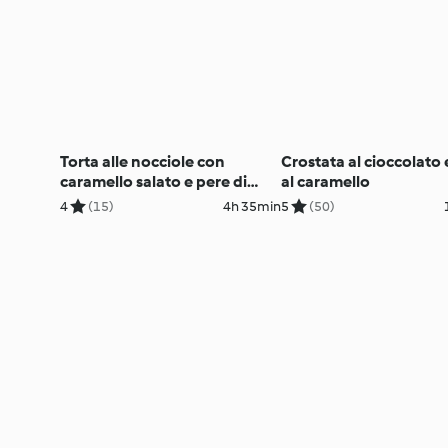
Torta alle nocciole con
Crostata al cioccolato 
caramello salato e pere di
al caramello
Damiano Carrara
4
(15)
4h 35min
5
(50)