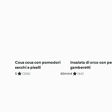
Cous cous con pomodori
Insalata di orzo con pe
secchi e piselli
gamberetti
5
(206)
40min
4
(64)