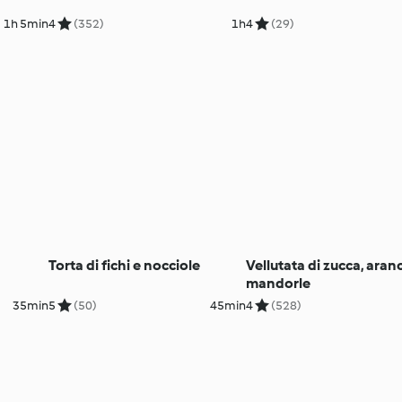
1h 5min
4
(352)
1h
4
(29)
Torta di fichi e nocciole
Vellutata di zucca, aranc
mandorle
35min
5
(50)
45min
4
(528)