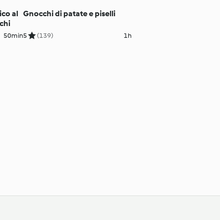
ico al
Gnocchi di patate e piselli
chi
50min
5
(139)
1h