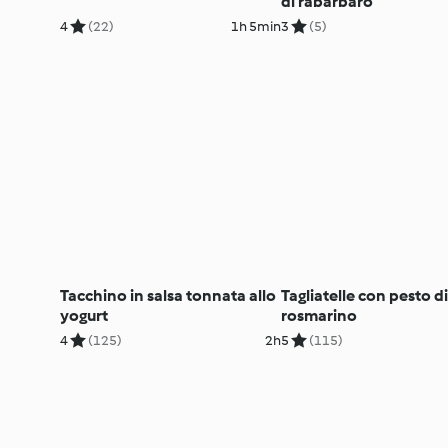
di rabarbaro
4
(22)
1h 5min
3
(5)
Tacchino in salsa tonnata allo
Tagliatelle con pesto di
yogurt
rosmarino
4
(125)
2h
5
(115)