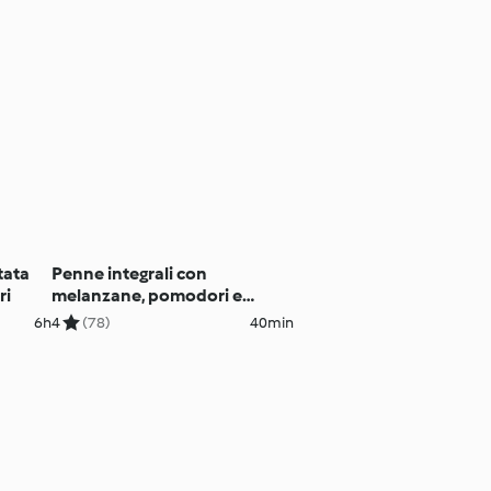
ttata
Penne integrali con
ri
melanzane, pomodori e
mozzarella
6h
4
(78)
40min