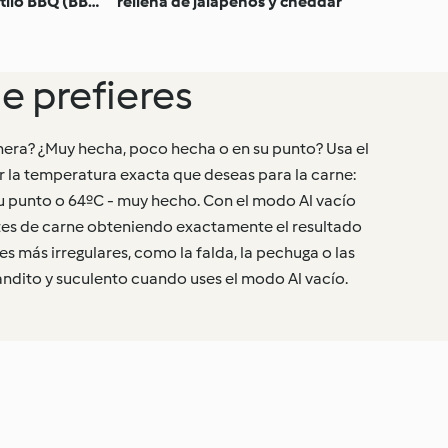
tilo BBQ (BBQ
rellena de jalapeños y cheddar
s)
e prefieres
nera? ¿Muy hecha, poco hecha o en su punto? Usa el
 la temperatura exacta que deseas para la carne:
u punto o 64ºC - muy hecho. Con el modo Al vacío
tes de carne obteniendo exactamente el resultado
es más irregulares, como la falda, la pechuga o las
landito y suculento cuando uses el modo Al vacío.