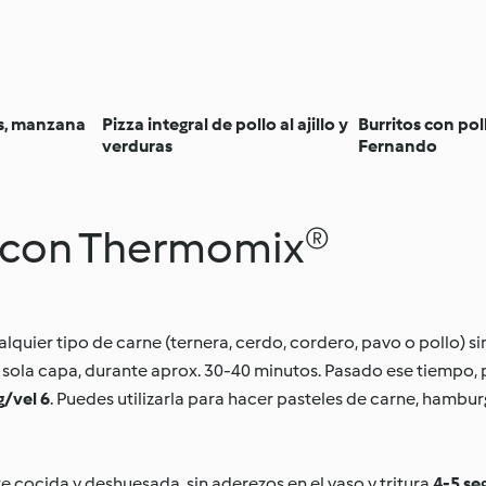
as, manzana
Pizza integral de pollo al ajillo y
Burritos con pol
verduras
Fernando
s con Thermomix®
quier tipo de carne (ternera, cerdo, cordero, pavo o pollo) sin
a sola capa, durante aprox. 30-40 minutos. Pasado ese tiempo, 
g/vel 6
. Puedes utilizarla para hacer pasteles de carne, hambur
e cocida y deshuesada, sin aderezos en el vaso y tritura
4-5 se