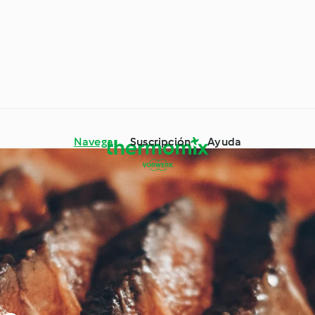
Navega
Suscripción
Ayuda
mix® Trucos y
os
Ingrediente destacado
Alrededor del mundo con
es especiales
Cookidoo®