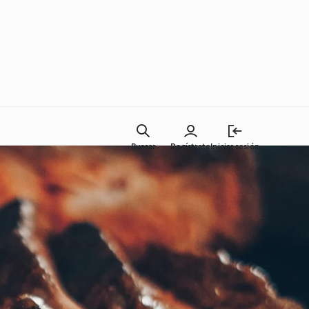
Buscar
Regístrate
Iniciar sesión
Cocina del día a día
Clases de cocina con
Cookidoo®