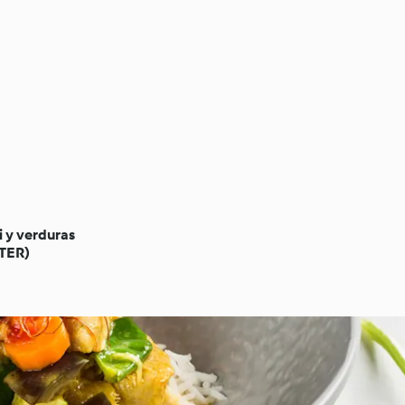
i y verduras
ATER)