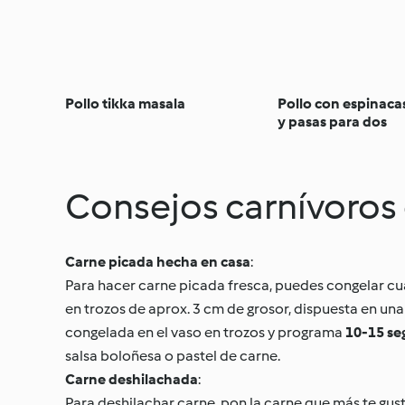
Pollo tikka masala
Pollo con espinac
y pasas para dos
Consejos carnívoro
Carne picada hecha en casa
:
Para hacer carne picada fresca, puedes congelar cual
en trozos de aprox. 3 cm de grosor, dispuesta en un
congelada en el vaso en trozos y programa
10-15 se
salsa boloñesa o pastel de carne.
Carne deshilachada
:
Para deshilachar carne, pon la carne que más te gust