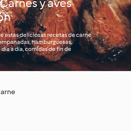
 Carnes y aves
ón
e estas deliciosas recetas de carne
y empanadas, hamburguesas,
 día a día, comidas de fin de
carne