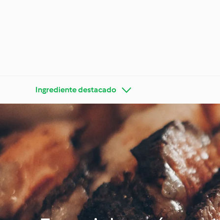
Ingrediente destacado
Thermo
Descubre Cookidoo®
consej
Tendencias y dietas
especiales
Ocasion