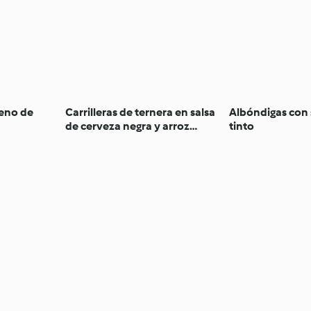
leno de
Carrilleras de ternera en salsa
Albóndigas con 
de cerveza negra y arroz
tinto
blanco en cocción lenta