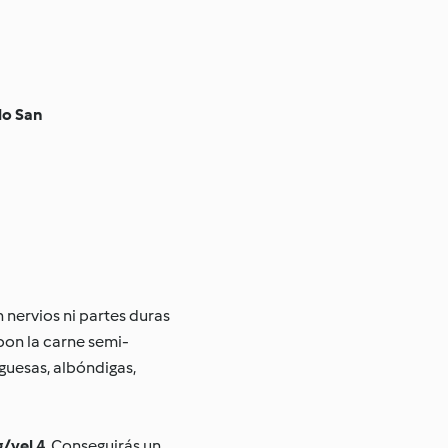
lo San
 nervios ni partes duras
pon la carne semi-
guesas, albóndigas,
g/vel 4
. Conseguirás un