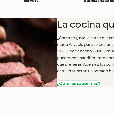
cerveza
deshilachada es
pulled pork bun
La cocina qu
¿Cómo te gusta la carne de ter
modo Al vacío para seleccionar
54ºC - poco hecho, 60ºC - en s
puedes cocinar diferentes cor
que prefieras. Además, los cort
carrilleras, serán un bocado b
¿Quieres saber más?
a