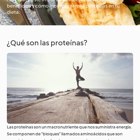
beneficios y cómo incorporar más proteínas en tu
dieta.
Alrededor del mundo
Clases de cocina con
con Cookidoo®
Cookidoo®
¿Qué son las proteínas?
Las proteínas son un macronutriente que nos suministra energía.
Se componen de “bloques” llamados aminoácidos que son