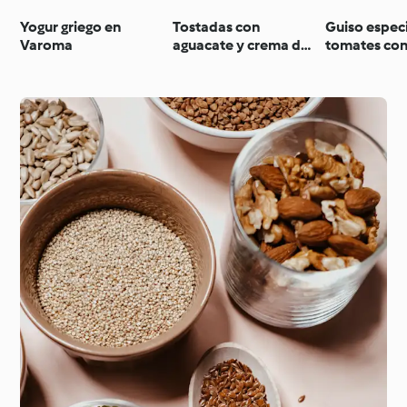
Yogur griego en
Tostadas con
Guiso espec
Varoma
aguacate y crema de
tomates co
queso fresco con
(Shakshuka) 
nueces