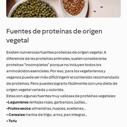
Fuentes de proteínas de origen
vegetal
Existen numerosas fuentes proteicas de origen vegetal. A
diferencia de las proteínas animales, suelen considerarse
proteínas “incompletas” porque no incluyen todos los
aminoácidos esenciales. Por eso, para los vegetarianos y
veganos puede ser más difícil ingerir el contenido recomendado
de proteínas. Pero puedes lograrlo fácilmente con una dieta de
origen vegetal variada y colorida.
Estas son algunas fuentes muy valiosas de proteínas vegetales:
•
Legumbres:
lentejas rojas, garbanzos, judías…
•
Frutos secos:
almendras, nueces, avellanas…
•
Cereales:
harina de trigo, arroz, pan integral…
•
Tofu