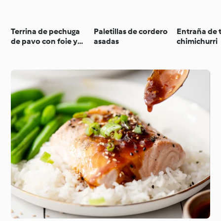
Terrina de pechuga
Paletillas de cordero
Entraña de t
de pavo con foie y
asadas
chimichurri
compota de
manzana