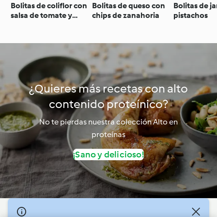
Bolitas de coliflor con
Bolitas de queso con
Bolitas de 
salsa de tomate y
chips de zanahoria
pistachos
beicon
¿Quieres más recetas con alto
contenido proteínico?
No te pierdas nuestra colección Alto en
proteínas
¡Sano y delicioso!
© Copyright 2026