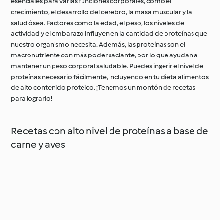
esenciales para varias funciones corporales, como el
crecimiento, el desarrollo del cerebro, la masa muscular y la
salud ósea. Factores como la edad, el peso, los niveles de
actividad y el embarazo influyen en la cantidad de proteínas que
nuestro organismo necesita. Además, las proteínas son el
macronutriente con más poder saciante, por lo que ayudan a
mantener un peso corporal saludable. Puedes ingerir el nivel de
proteínas necesario fácilmente, incluyendo en tu dieta alimentos
de alto contenido proteico. ¡Tenemos un montón de recetas
para lograrlo!
Recetas con alto nivel de proteínas a base de
carne y aves