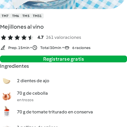
TM7
TM6
TM5
TM31
Mejillones al vino
4.7
261 valoraciones
Prep. 15min
Total 30min
6 raciones
Registrarse gratis
Ingredientes
2 dientes de ajo
70 g de cebolla
en trozos
70 g de tomate triturado en conserva