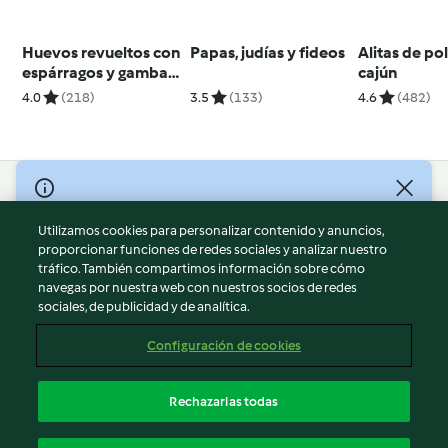
Huevos revueltos con
Papas, judías y fideos
Alitas de pol
espárragos y gambas
cajún
para dos
4.0
(218)
3.5
(133)
4.6
(482)
© Copyright 2026
Utilizamos cookies para personalizar contenido y anuncios,
Términos de uso
proporcionar funciones de redes sociales y analizar nuestro
Política de privacidad
tráfico. También compartimos información sobre cómo
Aviso legal
navegas por nuestra web con nuestros socios de redes
sociales, de publicidad y de analítica.
Información legal
Cookies
Configuración de cookies
Reportar contenido
Cancelar suscripción
Rechazarlas todas
Declaración de accesibilidad