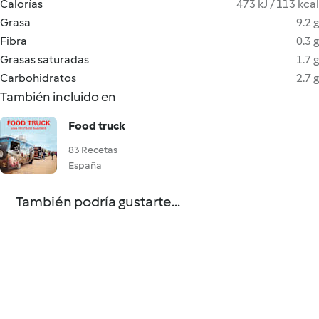
Calorías
473 kJ / 113 kcal
Grasa
9.2 g
Fibra
0.3 g
Grasas saturadas
1.7 g
Carbohidratos
2.7 g
También incluido en
Food truck
83 Recetas
España
También podría gustarte...