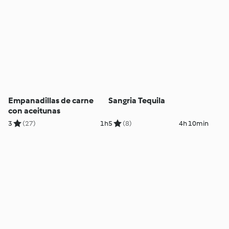
Empanadillas de carne
Sangria Tequila
con aceitunas
3
(27)
1h
5
(8)
4h 10min