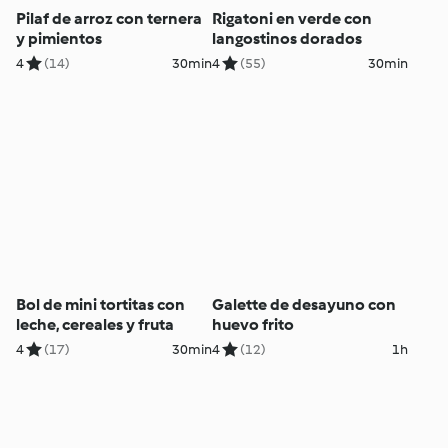
Pilaf de arroz con ternera
Rigatoni en verde con
y pimientos
langostinos dorados
4
(14)
30min
4
(55)
30min
Bol de mini tortitas con
Galette de desayuno con
leche, cereales y fruta
huevo frito
4
(17)
30min
4
(12)
1h