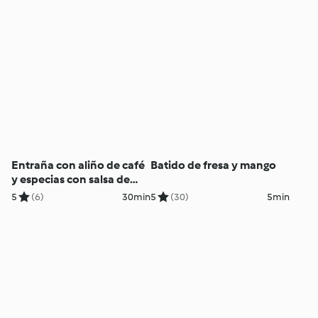
Entraña con aliño de café
Batido de fresa y mango
y especias con salsa de
alcaparras
5
(6)
30min
5
(30)
5min