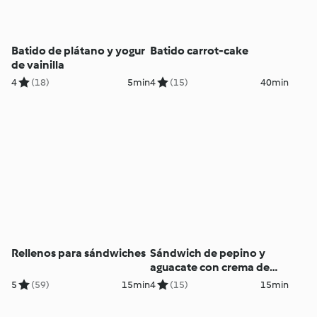
Batido de plátano y yogur
Batido carrot-cake
de vainilla
4
(18)
5min
4
(15)
40min
Rellenos para sándwiches
Sándwich de pepino y
aguacate con crema de
queso
5
(59)
15min
4
(15)
15min