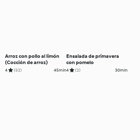
Arroz con pollo al limón
Ensalada de primavera
(Cocción de arroz)
con pomelo
4
(52)
45min
4
(2)
30min