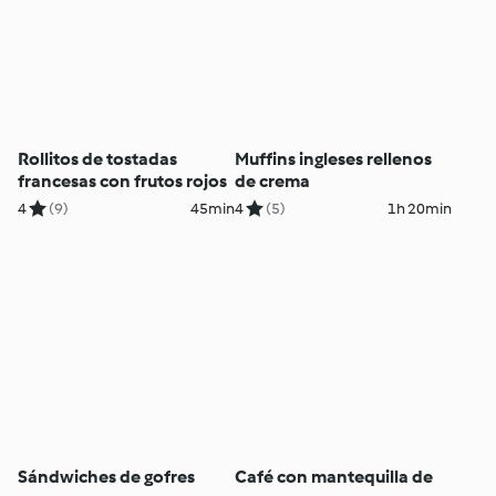
Rollitos de tostadas
Muffins ingleses rellenos
francesas con frutos rojos
de crema
4
(9)
45min
4
(5)
1h 20min
Sándwiches de gofres
Café con mantequilla de