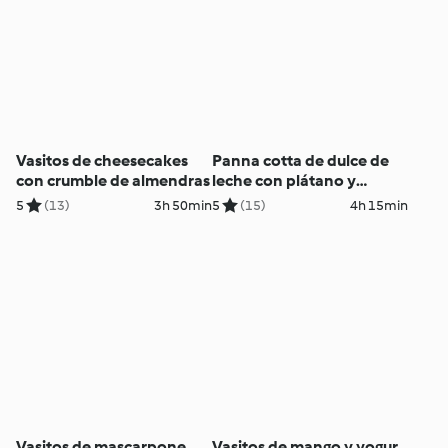
Vasitos de cheesecakes
Panna cotta de dulce de
con crumble de almendras
leche con plátano y
granola
5
(13)
3h 50min
5
(15)
4h 15min
Vasitos de mascarpone,
Vasitos de mango y yogur