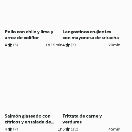
Pollo con chile y lima y
Langostinos crujientes
arroz de coliflor
con mayonesa de sriracha
4
(3)
1h 15min
4
(3)
20min
Salmón glaseado con
Frittata de carne y
cítricos y ensalada de
verduras
coliflor asada
4
(7)
1h
5
(12)
45min