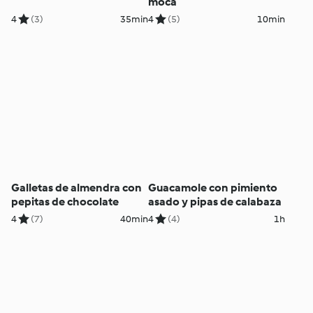
moca
4
(3)
35min
4
(5)
10min
Galletas de almendra con
Guacamole con pimiento
pepitas de chocolate
asado y pipas de calabaza
4
(7)
40min
4
(4)
1h