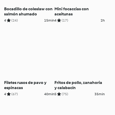
Bocadillo de coleslaw con
Mini focaccias con
salmón ahumado
aceitunas
4
(24)
15min
4
(17)
2h
Filetes rusos de pavo y
Fritos de pollo, zanahoria
espinacas
y calabacín
4
(67)
40min
5
(75)
35min