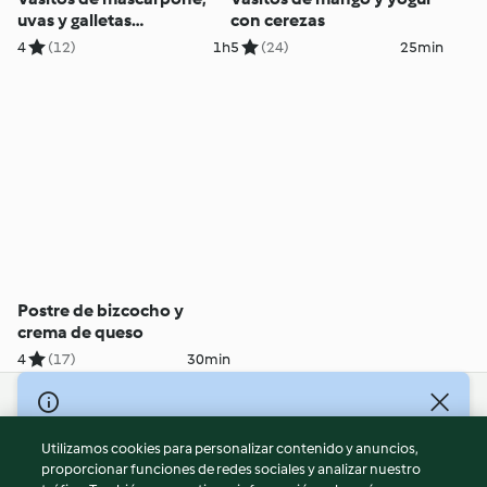
uvas y galletas
con cerezas
caramelizadas
4
(12)
1h
5
(24)
25min
Postre de bizcocho y
crema de queso
4
(17)
30min
© Copyright 2026
Utilizamos cookies para personalizar contenido y anuncios,
Términos de uso
proporcionar funciones de redes sociales y analizar nuestro
Política de privacidad