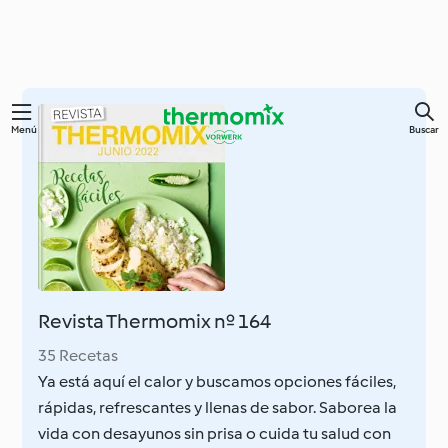
Ir
Menú
Buscar
al
contenido
principal
Revista Thermomix nº 164
35 Recetas
Ya está aquí el calor y buscamos opciones fáciles,
rápidas, refrescantes y llenas de sabor. Saborea la
vida con desayunos sin prisa o cuida tu salud con