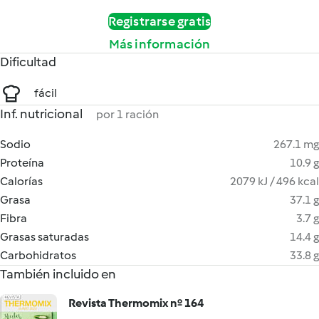
Registrarse gratis
Más información
Dificultad
fácil
Inf. nutricional
por 1 ración
Sodio
267.1 mg
Proteína
10.9 g
Calorías
2079 kJ / 496 kcal
Grasa
37.1 g
Fibra
3.7 g
Grasas saturadas
14.4 g
Carbohidratos
33.8 g
También incluido en
Revista Thermomix nº 164