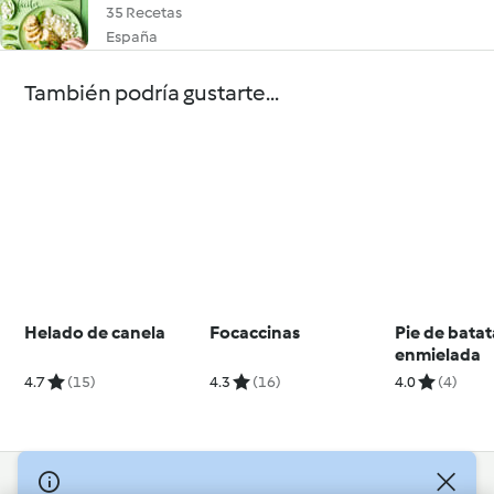
35 Recetas
España
También podría gustarte...
Helado de canela
Focaccinas
Pie de batat
enmielada
4.7
(15)
4.3
(16)
4.0
(4)
© Copyright 2026