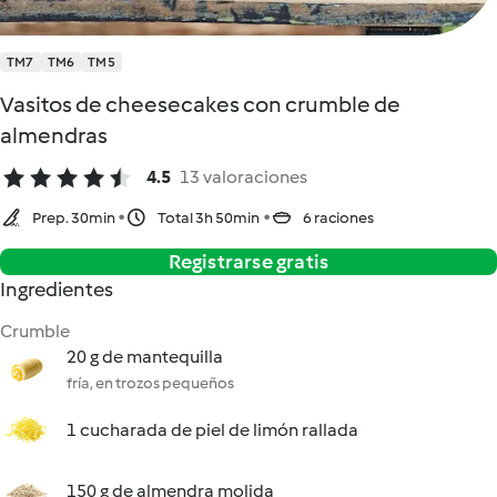
TM7
TM6
TM5
Vasitos de cheesecakes con crumble de
almendras
4.5
13 valoraciones
Prep. 30min
Total 3h 50min
6 raciones
Registrarse gratis
Ingredientes
Crumble
20 g de mantequilla
fría, en trozos pequeños
1 cucharada de piel de limón rallada
150 g de almendra molida