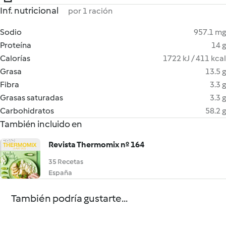
Inf. nutricional
por 1 ración
Sodio
957.1 mg
Proteína
14 g
Calorías
1722 kJ / 411 kcal
Grasa
13.5 g
Fibra
3.3 g
Grasas saturadas
3.3 g
Carbohidratos
58.2 g
También incluido en
Revista Thermomix nº 164
35 Recetas
España
También podría gustarte...