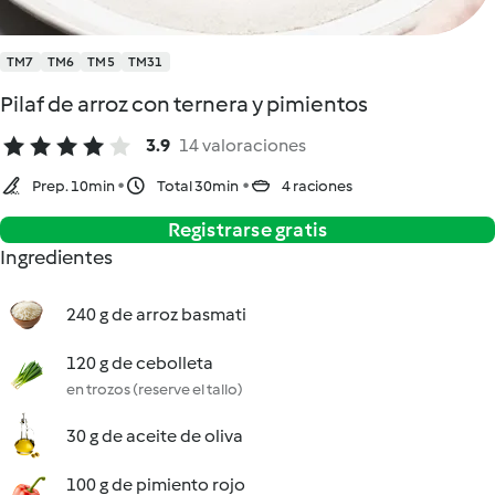
TM7
TM6
TM5
TM31
Pilaf de arroz con ternera y pimientos
3.9
14 valoraciones
Prep. 10min
Total 30min
4 raciones
Registrarse gratis
Ingredientes
240 g de arroz basmati
120 g de cebolleta
en trozos (reserve el tallo)
30 g de aceite de oliva
100 g de pimiento rojo