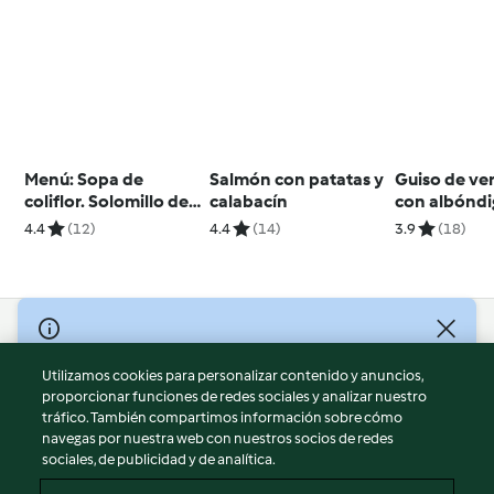
Menú: Sopa de
Salmón con patatas y
Guiso de ve
coliflor. Solomillo de
calabacín
con albóndi
cerdo con verduras al
4.4
(12)
4.4
(14)
3.9
(18)
vapor y salsa de pera
© Copyright 2026
Utilizamos cookies para personalizar contenido y anuncios,
Términos de uso
proporcionar funciones de redes sociales y analizar nuestro
Política de privacidad
tráfico. También compartimos información sobre cómo
Aviso legal
navegas por nuestra web con nuestros socios de redes
sociales, de publicidad y de analítica.
Información legal