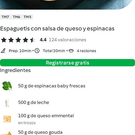
TM7
TM6
TM5
Espaguetis con salsa de queso y espinacas
4.4
124 valoraciones
Prep. 10min
Total 20min
4 raciones
Registrarse gratis
Ingredientes
50 g de espinacas baby frescas
500 g de leche
100 g de queso emmental
en trozos
50 g de queso gouda