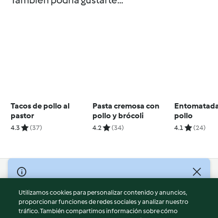
También podría gustarte...
Tacos de pollo al
Pasta cremosa con
Entomatada
pastor
pollo y brócoli
pollo
4.3
(37)
4.2
(34)
4.1
(24)
© Copyright 2026
Utilizamos cookies para personalizar contenido y anuncios,
Términos de uso
proporcionar funciones de redes sociales y analizar nuestro
Política de privacidad
tráfico. También compartimos información sobre cómo