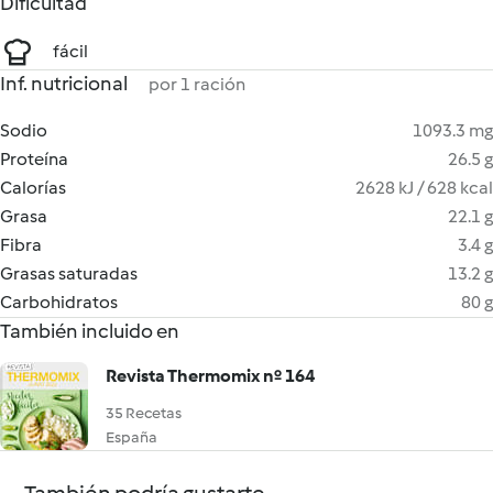
Dificultad
fácil
Inf. nutricional
por 1 ración
Sodio
1093.3 mg
Proteína
26.5 g
Calorías
2628 kJ / 628 kcal
Grasa
22.1 g
Fibra
3.4 g
Grasas saturadas
13.2 g
Carbohidratos
80 g
También incluido en
Revista Thermomix nº 164
35 Recetas
España