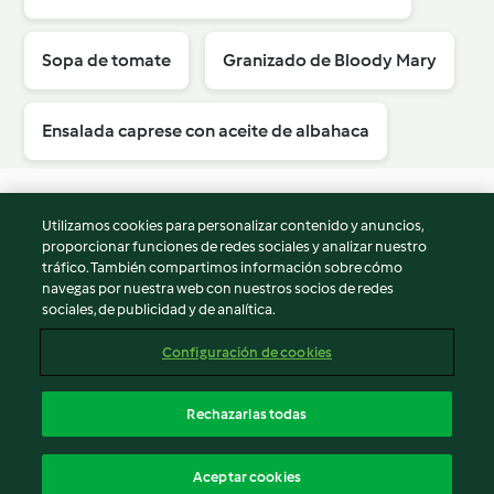
Sopa de tomate
Granizado de Bloody Mary
Ensalada caprese con aceite de albahaca
Utilizamos cookies para personalizar contenido y anuncios,
proporcionar funciones de redes sociales y analizar nuestro
© Copyright 2026
tráfico. También compartimos información sobre cómo
navegas por nuestra web con nuestros socios de redes
Términos de uso
sociales, de publicidad y de analítica.
Política de privacidad
Aviso legal
Configuración de cookies
Información legal
Cookies
Rechazarlas todas
Reportar contenido
Cancelar suscripción
Aceptar cookies