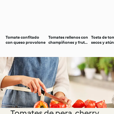
Tomate confitado
Tomates rellenos con
Tosta de to
con queso provolone
champiñones y frutos
secos y atú
secos
Tomates de pera, cherry