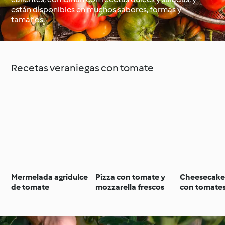
están disponibles en muchos sabores, formas y
tamaños.
Alrededor del mundo
Clases de cocina con
con Cookidoo®
Cookidoo®
Recetas veraniegas con tomate
Mermelada agridulce
Pizza con tomate y
Cheesecake
de tomate
mozzarella frescos
con tomates