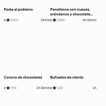
Pasta al poblano
Panettone con nueces,
arándanos y chocolate
blanco
4
(197)
35min
4
(105)
4h 20min
Corona de chocolates
Buñuelos de viento
2
(70)
1h 30min
4
(18)
1h