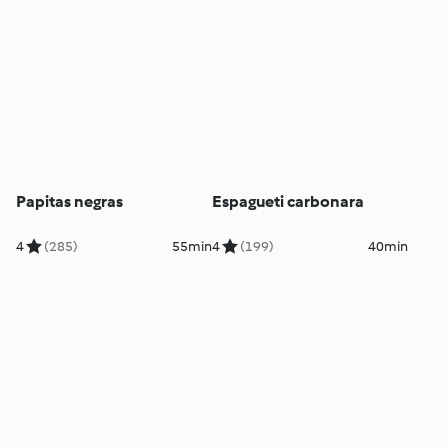
Papitas negras
Espagueti carbonara
4
(285)
55min
4
(199)
40min