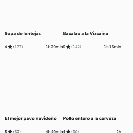
Sopa de lentejas
Bacalao a la Vizcaina
4
(177)
1h 30min
5
(142)
1h 15min
El mejor pavo navideño
Pollo entero a la cerveza
5
(53)
4h 40min
4
(30)
2h