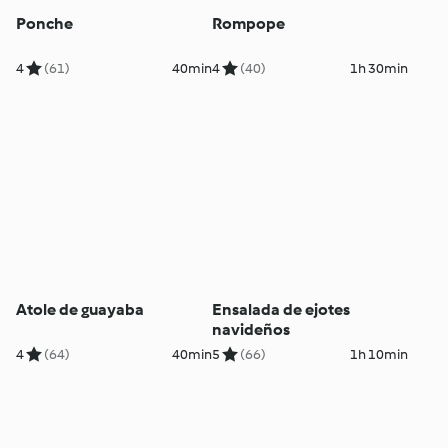
Ponche
Rompope
4
(61)
40min
4
(40)
1h 30min
Atole de guayaba
Ensalada de ejotes
navideños
4
(64)
40min
5
(66)
1h 10min