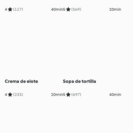
4
(117)
40min
5
(569)
20min
Crema de elote
Sopa de tortilla
4
(233)
20min
5
(697)
40min