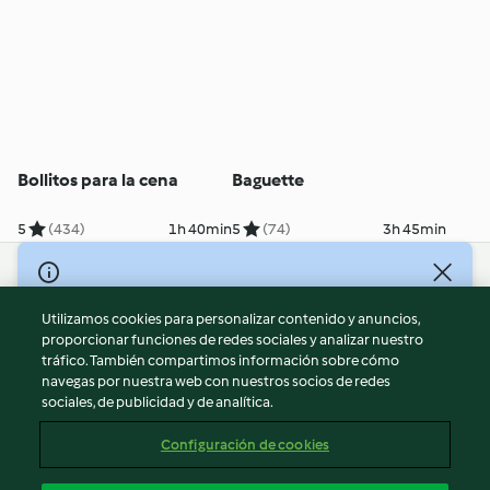
Bollitos para la cena
Baguette
5
(434)
1h 40min
5
(74)
3h 45min
© Copyright 2026
Utilizamos cookies para personalizar contenido y anuncios,
Términos de uso
proporcionar funciones de redes sociales y analizar nuestro
Política de privacidad
tráfico. También compartimos información sobre cómo
Aviso legal
navegas por nuestra web con nuestros socios de redes
sociales, de publicidad y de analítica.
Información legal
Cookies
Configuración de cookies
Reportar contenido