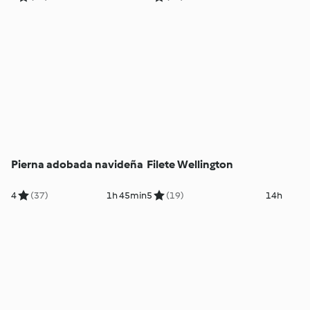
Pierna adobada navideña
Filete Wellington
4
(37)
1h 45min
5
(19)
14h