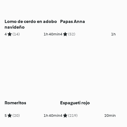
Lomo de cerdo en adobo
Papas Anna
navideño
4
(14)
1h 40min
4
(52)
1h
Romeritos
Espagueti rojo
5
(20)
1h 40min
4
(219)
20min