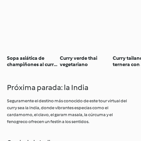
Sopa asiática de
Curry verde thai
Curry tailan
champiñones al curry
vegetariano
ternera con
(sin gluten)
glutinoso
Próxima parada: la India
Seguramente el destino más conocido de este tour virtual del
curry sea la India, donde vibrantes especias como el
cardamomo, el clavo, el garam masala, la cúrcuma y el
fenogreco ofrecen un festín a los sentidos.