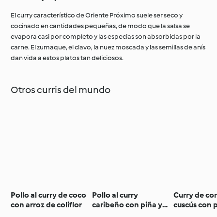
El curry característico de Oriente Próximo suele ser seco y
cocinado en cantidades pequeñas, de modo que la salsa se
evapora casi por completo y las especias son absorbidas por la
carne. El zumaque, el clavo, la nuez moscada y las semillas de anís
dan vida a estos platos tan deliciosos.
Otros curris del mundo
Pollo al curry de coco
Pollo al curry
Curry de co
con arroz de coliflor
caribeño con piña y
cuscús con 
arroz dulce
menta en c