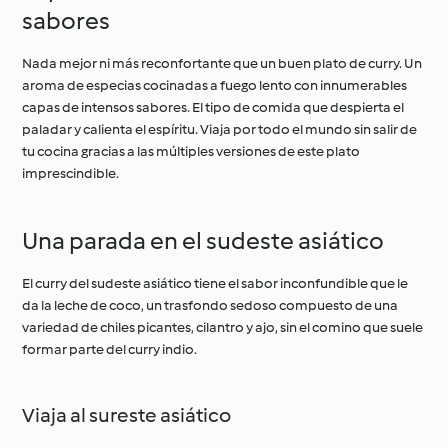
sabores
Nada mejor ni más reconfortante que un buen plato de curry. Un
aroma de especias cocinadas a fuego lento con innumerables
capas de intensos sabores. El tipo de comida que despierta el
paladar y calienta el espíritu. Viaja por todo el mundo sin salir de
tu cocina gracias a las múltiples versiones de este plato
imprescindible.
Una parada en el sudeste asiático
El curry del sudeste asiático tiene el sabor inconfundible que le
da la leche de coco, un trasfondo sedoso compuesto de una
variedad de chiles picantes, cilantro y ajo, sin el comino que suele
formar parte del curry indio.
Viaja al sureste asiático