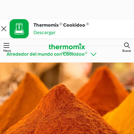
Thermomix ® Cookidoo ®
Descargar
Menú
Buscar
Alrededor del mundo con Cookidoo®
Thermomix® Trucos y
Descubre Cookidoo®
consejos
Ingrediente destacado
Cocina del día a día
Tendencias y dietas
especiales
Ocasiones especiales